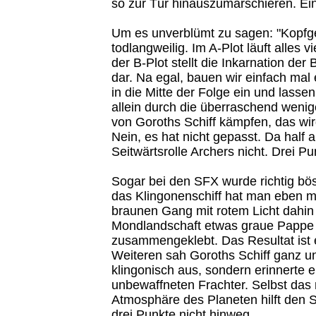
so zur Tür hinauszumarschieren. Ein
Um es unverblümt zu sagen: "Kopfg
todlangweilig. Im A-Plot läuft alles v
der B-Plot stellt die Inkarnation der
dar. Na egal, bauen wir einfach ma
in die Mitte der Folge ein und lassen
allein durch die überraschend wen
von Goroths Schiff kämpfen, das wi
Nein, es hat nicht gepasst. Da half 
Seitwärtsrolle Archers nicht. Drei Pu
Sogar bei den SFX wurde richtig bö
das Klingonenschiff hat man eben ma
braunen Gang mit rotem Licht dahin g
Mondlandschaft etwas graue Pappe 
zusammengeklebt. Das Resultat ist 
Weiteren sah Goroths Schiff ganz un
klingonisch aus, sondern erinnerte 
unbewaffneten Frachter. Selbst das 
Atmosphäre des Planeten hilft den 
drei Punkte nicht hinweg.