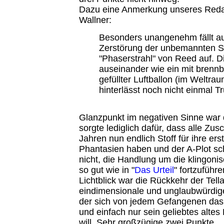
Dazu eine Anmerkung unseres Reda
Wallner:
Besonders unangenehm fällt au
Zerstörung der unbemannten S
"Phaserstrahl" von Reed auf. D
auseinander wie ein mit bren
gefüllter Luftballon (im Weltrau
hinterlässt noch nicht einmal 
Glanzpunkt im negativen Sinne war d
sorgte lediglich dafür, dass alle Zus
Jahren nun endlich Stoff für ihre er
Phantasien haben und der A-Plot sc
nicht, die Handlung um die klingoni
so gut wie in "
Das Urteil
" fortzuführe
Lichtblick war die Rückkehr der Tella
eindimensionale und unglaubwürdige
der sich von jedem Gefangenen das 
und einfach nur sein geliebtes altes
will. Sehr großzügige zwei Punkte...