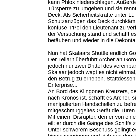
kann Phlox niederschlagen. Außerdem
Türsperre zu umgehen und sie rennt
Deck. Als Sicherheitskräfte unter 
Schutzanzügen das Deck durchkämm
konfuse T'Pol den Lieutenant zu ver
der Versuchung stand und schafft es 
betäuben und wieder in die Dekonta
Nun hat Skalaars Shuttle endlich Gor
Der Tellarit überführt Archer an Goro
jedoch nur zwei Drittel des vereinbar
Skalaar jedoch wagt es nicht einma
den Betrug zu erheben. Stattdessen r
Enterprise...
An Bord des Klingonen-Kreuzers, d
nach Kronos ist, schafft es Archer, 
manipulierten Handschellen zu befre
mitgeschmuggeltes Gerät die Türen d
Mit einem Disruptor, den er von ein
eilt er durch die Gänge des Schiffs z
Unter schwerem Beschuss gelingt es
hineinzuspringen und sich aus dem S