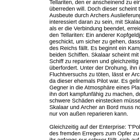
Tellariten, den er anscheinend zu e
überreden will. Doch dieser scheint 
Ausbeute durch Archers Auslieferung
interessiert daran zu sein, mit Skal
als er die Verbindung beendet, errei
den Tellariten: Ein anderer Kopfgeld
geschickt, um sicher zu gehen, dass
des Reichs fällt. Es beginnt ein Ka
beiden Schiffen. Skalaar scheint mit
Schiff zu reparieren und gleichzeitig 
überfordert. Unter der Drohung, ihn 
Fluchtversuchs zu töten, lässt er Arc
da dieser ehemals Pilot war. Es geli
Gegner in die Atmosphäre eines Pla
ihn dort kampfunfähig zu machen, d
schwere Schäden einstecken müssen
Skalaar und Archer an Bord muss n
nur von außen reparieren kann.
Gleichzeitig auf der Enterprise: T'Po
des fremden Erregers zum Opfer zu 
ihr anfangs nur schwer fällt, sich auf