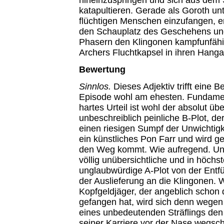
katapultieren. Gerade als Goroth un
flüchtigen Menschen einzufangen, er
den Schauplatz des Geschehens und
Phasern den Klingonen kampfunfäh
Archers Fluchtkapsel in ihren Hangar
Bewertung
Sinnlos.
Dieses Adjektiv trifft eine 
Episode wohl am ehesten. Fundament
hartes Urteil ist wohl der absolut üb
unbeschreiblich peinliche B-Plot, de
einen riesigen Sumpf der Unwichtigkei
ein künstliches Pon Farr und wird geil
den Weg kommt. Wie aufregend. Und
völlig unübersichtliche und in höch
unglaubwürdige A-Plot von der Entf
der Auslieferung an die Klingonen. 
Kopfgeldjäger, der angeblich schon 
gefangen hat, wird sich denn wegen
eines unbedeutenden Sträflings de
seiner Karriere vor der Nase wegsc