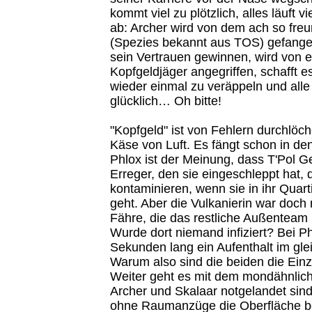
kommt viel zu plötzlich, alles läuft vi
ab: Archer wird von dem ach so freun
(Spezies bekannt aus TOS) gefan
sein Vertrauen gewinnen, wird von 
Kopfgeldjäger angegriffen, schafft e
wieder einmal zu veräppeln und alle
glücklich… Oh bitte!
"Kopfgeld" ist von Fehlern durchlöch
Käse von Luft. Es fängt schon in de
Phlox ist der Meinung, dass T'Pol Ge
Erreger, den sie eingeschleppt hat,
kontaminieren, wenn sie in ihr Quar
geht. Aber die Vulkanierin war doch n
Fähre, die das restliche Außenteam 
Wurde dort niemand infiziert? Bei Ph
Sekunden lang ein Aufenthalt im gl
Warum also sind die beiden die Einz
Weiter geht es mit dem mondähnlic
Archer und Skalaar notgelandet sin
ohne Raumanzüge die Oberfläche be