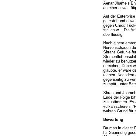
Aenar Jhamels Ent
an einer gewalttät
Auf der Enterprise
getestet und obwoh
gegen Cmdr. Tucke
stellen will. Die 
überflüssig.
Nach einem ersten 
Nervenschaden dur
Shrans Gefühle für
Sternenflottenschi
wieder zu benutzen
erreichen. Dabei w
glaubte, er wäre d
rächen. Nachdem er
gegenseitig zu ver
zu spät, unter Bet
Shran und Jhamel 
Ende der Folge bit
zuzustimmen. Es g
vulkanischeren T'P
wahren Grund für 
Bewertung
Da man in dieser 
für Spannung gesor