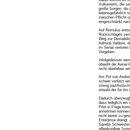
Vulkanierin, die se
große Sorgen, da 
lebensgefährlich s
zwischen Pflicht u
eingeschränkt nach
Auf Romulus entsc
Rückschlages verst
Weg zur Destabilis
Admiral Valdore, d
im Senat verloren 
Vorgehen.
Infolgedessen wer
obwohl der Aenar-P
nicht überleben wir
Am Pol von Andori
schwer verletzt wi
streng pazifistis
erlaubt der für ih
Dadurch überzeugt 
dass lediglich ei
Pilot in Frage kom
annehmen können. A
nicht bereit zu ge
Enterprise drängt.
Garebs Schwester a
offenkundige Symp