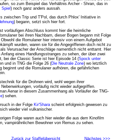
aufen, so zum Beispiel das Verhältnis Archer - Shran, das in
 Spiel
) noch ganz anders aussah.
s zwischen Trip und T'Pol, das durch Phlox' Initiative in
dehnung
) begann, setzt sich hier fort.
t vorläufigen Abschluss kommt hier die heimliche
omulaner bei ihren Nachbarn, dieser Bogen begann mit Folge
. Obwohl die Romulaner hier intensiv von einem Aufgebot
kämpft wurden, waren sie für die Angegriffenen doch nicht zu
ls Verursacher der Anschläge namentlich nicht enttarnt. Hier
Anfang eines Handlungsstranges zu sehen, der über zwei
t, bei der Classic Serie ist hier Episode 14 (
Spock unter
en und in TNG die Folge 26 (
Die Neutrale Zone
) wo letztlich
g beginnt und die Romulaner aufhören, die gefährlichen
in.
technik für die Drohnen wird, wohl wegen ihrer
 Nebenwirkungen, vorläufig nicht wieder aufgegriffen.
 man Aenar in diesem Zusammenhang als Vorläufer der TNG-
ce
) sehen.
rsuch in der Folge
Kir'Shara
scheint erfolgreich gewesen zu
 sich wieder viel vulkanischer.
origen Folge waren auch hier wieder die aus dem Kinofilm
n, vampirähnlichen Bewohner von Remus zu sehen.
Zurück zur Staffelübersicht
Nächstes >>>