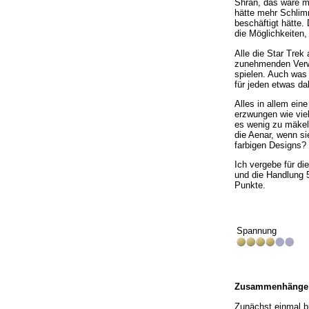
Shran, das wäre m
hätte mehr Schlim
beschäftigt hätte.
die Möglichkeiten,
Alle die Star Trek
zunehmenden Verwe
spielen. Auch was
für jeden etwas da
Alles in allem eine
erzwungen wie viel
es wenig zu mäkeln
die Aenar, wenn si
farbigen Designs?
Ich vergebe für di
und die Handlung 5
Punkte.
Spannung
Zusammenhänge
Zunächst einmal br