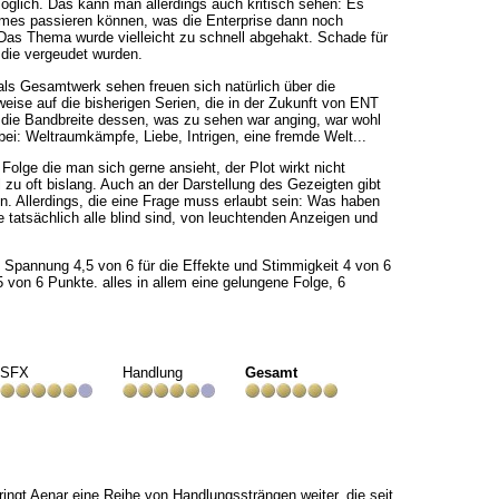
öglich. Das kann man allerdings auch kritisch sehen: Es
mes passieren können, was die Enterprise dann noch
 Das Thema wurde vielleicht zu schnell abgehakt. Schade für
 die vergeudet wurden.
 als Gesamtwerk sehen freuen sich natürlich über die
ise auf die bisherigen Serien, die in der Zukunft von ENT
 die Bandbreite dessen, was zu sehen war anging, war wohl
bei: Weltraumkämpfe, Liebe, Intrigen, eine fremde Welt...
 Folge die man sich gerne ansieht, der Plot wirkt nicht
 zu oft bislang. Auch an der Darstellung des Gezeigten gibt
. Allerdings, die eine Frage muss erlaubt sein: Was haben
e tatsächlich alle blind sind, von leuchtenden Anzeigen und
e Spannung 4,5 von 6 für die Effekte und Stimmigkeit 4 von 6
 von 6 Punkte. alles in allem eine gelungene Folge, 6
SFX
Handlung
Gesamt
ingt Aenar eine Reihe von Handlungssträngen weiter, die seit