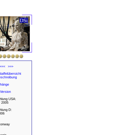
<<<
>>>
taffelübersicht
schreibung
hänge
Version
hlung USA:
 2005
hlung D:
006
Conway