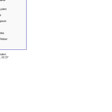
anis
Lydon
s
pson
mbs
Rinker
ndert:
 01:57