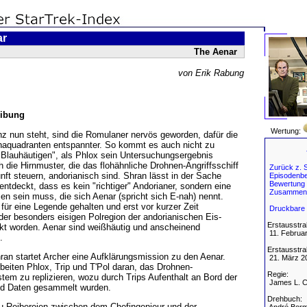
ar
The Aenar
von Erik Rabung
ibung
Wertung:
z nun steht, sind die Romulaner nervös geworden, dafür die
aquadranten entspannter. So kommt es auch nicht zu
"Blauhäutigen", als Phlox sein Untersuchungsergebnis
h die Hirnmuster, die das flohähnliche Drohnen-Angriffsschiff
Zurück z. S
ft steuern, andorianisch sind. Shran lässt in der Sache
Episodenbe
Bewertung
ntdeckt, dass es kein "richtiger" Andorianer, sondern eine
Zusammen
 sein muss, die sich Aenar (spricht sich E-nah) nennt.
für eine Legende gehalten und erst vor kurzer Zeit
Druckbare 
er besonders eisigen Polregion der andorianischen Eis-
Erstausstra
kt worden. Aenar sind weißhäutig und anscheinend
11. Februar
.
Erstausstra
ran startet Archer eine Aufklärungsmission zu den Aenar.
21. März 2
eiten Phlox, Trip und T'Pol daran, das Drohnen-
Regie:
em zu replizieren, wozu durch Trips Aufenthalt an Bord der
James L. 
nd Daten gesammelt wurden.
Drehbuch:
 Reibereien zwischen dem Chefingenieur und der