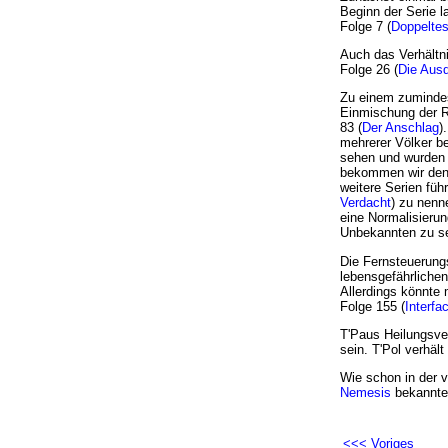
Beginn der Serie l
Folge 7 (
Doppeltes
Auch das Verhältni
Folge 26 (
Die Aus
Zu einem zumindes
Einmischung der R
83 (
Der Anschlag
)
mehrerer Völker be
sehen und wurden a
bekommen wir den 
weitere Serien führ
Verdacht
) zu nenn
eine Normalisierun
Unbekannten zu se
Die Fernsteuerungs
lebensgefährlichen
Allerdings könnte
Folge 155 (
Interfa
T'Paus Heilungsve
sein. T'Pol verhält
Wie schon in der v
Nemesis
bekannte
<<< Voriges