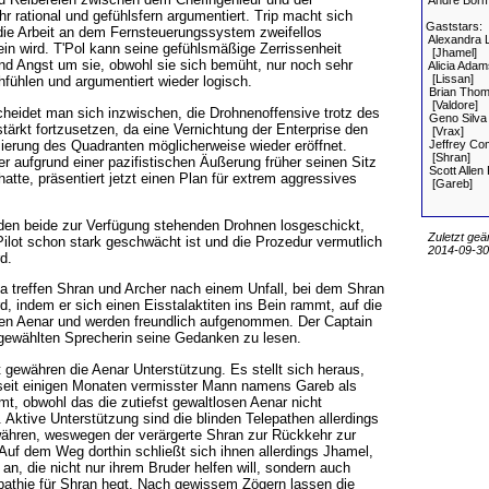
André Borm
hr rational und gefühlsfern argumentiert. Trip macht sich
Gaststars:
die Arbeit an dem Fernsteuerungssystem zweifellos
Alexandra 
ein wird. T'Pol kann seine gefühlsmäßige Zerrissenheit
[Jhamel]
nd Angst um sie, obwohl sie sich bemüht, nur noch sehr
Alicia Adam
[Lissan]
fühlen und argumentiert wieder logisch.
Brian Thom
[Valdore]
heidet man sich inzwischen, die Drohnenoffensive trotz des
Geno Silva
ärkt fortzusetzen, da eine Vernichtung der Enterprise den
[Vrax]
ierung des Quadranten möglicherweise wieder eröffnet.
Jeffrey Co
[Shran]
er aufgrund einer pazifistischen Äußerung früher seinen Sitz
Scott Allen 
hatte, präsentiert jetzt einen Plan für extrem aggressives
[Gareb]
den beide zur Verfügung stehenden Drohnen losgeschickt,
Zuletzt geä
ilot schon stark geschwächt ist und die Prozedur vermutlich
2014-09-30,
d.
a treffen Shran und Archer nach einem Unfall, bei dem Shran
rd, indem er sich einen Eisstalaktiten ins Bein rammt, auf die
chen Aenar und werden freundlich aufgenommen. Der Captain
n gewählten Sprecherin seine Gedanken zu lesen.
gewähren die Aenar Unterstützung. Es stellt sich heraus,
n seit einigen Monaten vermisster Mann namens Gareb als
mt, obwohl das die zutiefst gewaltlosen Aenar nicht
ktive Unterstützung sind die blinden Telepathen allerdings
währen, weswegen der verärgerte Shran zur Rückkehr zur
 Auf dem Weg dorthin schließt sich ihnen allerdings Jhamel,
n, die nicht nur ihrem Bruder helfen will, sondern auch
athie für Shran hegt. Nach gewissem Zögern lassen die