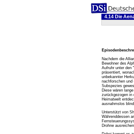
4.14 Die Aen
Episodenbeschre
Nachdem die Allian
Bewohner des Alph
Aufruhr unter den 
präsentiert, wonac
unbekannter Herkun
nachforschen und e
Subspezies gewesen
Diese wären lange 
zurückgezogen in d
Heimatwelt entdec
ausnahmslos blind
Unterstützt von Sh
Währenddessen arb
Fernsteuerungssyst
Drohne ausreiche
Dabei kommt es zu