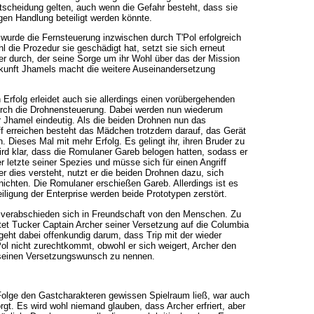
scheidung gelten, auch wenn die Gefahr besteht, dass sie
igen Handlung beteiligt werden könnte.
 wurde die Fernsteuerung inzwischen durch T'Pol erfolgreich
l die Prozedur sie geschädigt hat, setzt sie sich erneut
r durch, der seine Sorge um ihr Wohl über das der Mission
Ankunft Jhamels macht die weitere Auseinandersetzung
Erfolg erleidet auch sie allerdings einen vorübergehenden
ch die Drohnensteuerung. Dabei werden nun wiederum
 Jhamel eindeutig. Als die beiden Drohnen nun das
ff erreichen besteht das Mädchen trotzdem darauf, das Gerät
. Dieses Mal mit mehr Erfolg. Es gelingt ihr, ihren Bruder zu
ird klar, dass die Romulaner Gareb belogen hatten, sodass er
er letzte seiner Spezies und müsse sich für einen Angriff
 dies versteht, nutzt er die beiden Drohnen dazu, sich
nichten. Die Romulaner erschießen Gareb. Allerdings ist es
eiligung der Enterprise werden beide Prototypen zerstört.
verabschieden sich in Freundschaft von den Menschen. Zu
tet Tucker Captain Archer seiner Versetzung auf die Columbia
eht dabei offenkundig darum, dass Trip mit der wieder
ol nicht zurechtkommt, obwohl er sich weigert, Archer den
seinen Versetzungswunsch zu nennen.
Folge den Gastcharakteren gewissen Spielraum ließ, war auch
gt. Es wird wohl niemand glauben, dass Archer erfriert, aber