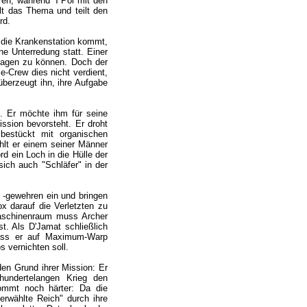
en, während T'Pol mit den
lt das Thema und teilt den
rd.
 die Krankenstation kommt,
e Unterredung statt. Einer
hlagen zu können. Doch der
e-Crew dies nicht verdient,
überzeugt ihn, ihre Aufgabe
f. Er möchte ihm für seine
ssion bevorsteht. Er droht
bestückt mit organischen
ehlt er einem seiner Männer
d ein Loch in die Hülle der
ich auch "Schläfer" in der
 -gewehren ein und bringen
ox darauf die Verletzten zu
aschinenraum muss Archer
t. Als D'Jamat schließlich
dass er auf Maximum-Warp
s vernichten soll.
en Grund ihrer Mission: Er
hundertelangen Krieg den
kommt noch härter: Da die
erwählte Reich" durch ihre