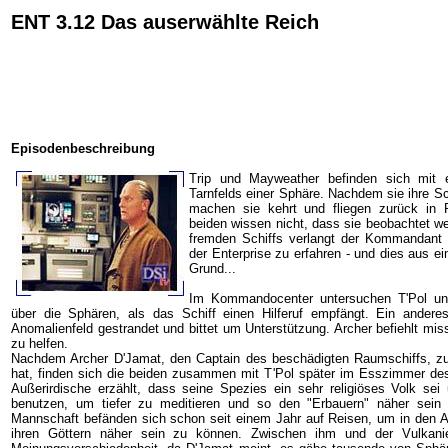
ENT 3.12 Das auserwählte Reich
Episodenbeschreibung
Trip und Mayweather befinden sich mit e
Tarnfelds einer Sphäre. Nachdem sie ihre 
machen sie kehrt und fliegen zurück in 
beiden wissen nicht, dass sie beobachtet w
fremden Schiffs verlangt der Kommandant
der Enterprise zu erfahren - und dies aus ei
Grund...
Im Kommandocenter untersuchen T'Pol un
über die Sphären, als das Schiff einen Hilferuf empfängt. Ein andere
Anomalienfeld gestrandet und bittet um Unterstützung. Archer befiehlt mi
zu helfen.
Nachdem Archer D'Jamat, den Captain des beschädigten Raumschiffs, 
hat, finden sich die beiden zusammen mit T'Pol später im Esszimmer d
Außerirdische erzählt, dass seine Spezies ein sehr religiöses Volk se
benutzen, um tiefer zu meditieren und so den "Erbauern" näher sein
Mannschaft befänden sich schon seit einem Jahr auf Reisen, um in den 
ihren Göttern näher sein zu können. Zwischen ihm und der Vulkanier