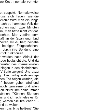
ere Kost innerhalb von vier
ot suspekt: Normalerweise
uss sich fragen, wie die
tellen? Wird man ein lange
s ach so harmlose Volk der
 schon nach zwei Minuten
ein, man hatte nicht vor das
esehen. Man verdirbt dem
Spaß an der Spannung. Und
 Zeiten TNGs, barg beinahe
heutigen Zeitgeschehen.
 durch ihre Sendung eine
oll funktioniert.
 werden nach Ablauf der
ode beabsichtigte. Und da
weifen des internationalen
hlägen in den Nachrichten.
TV-Serie zeigen? Und dazu
g. Der völlig wahnsinnige
 den Tod folgen würden, die
en" besser gehen wird und
nnoch gerissene und allen
ich hinter ihm seine immer
u können. "Können Sie den
ers und ich schmelze es für
ng werden Sie brauchen?" -
nd so weiter.
enn das bitte heißen? "Sie