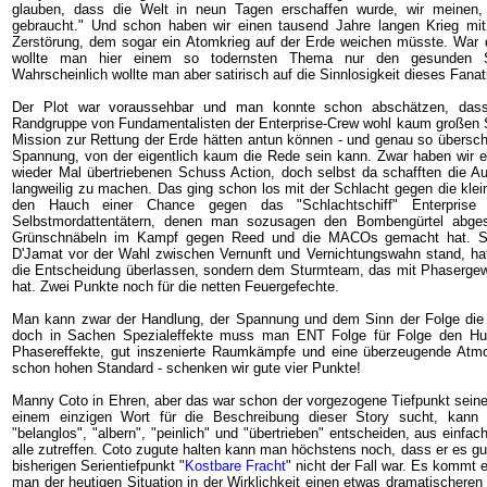
glauben, dass die Welt in neun Tagen erschaffen wurde, wir meinen,
gebraucht." Und schon haben wir einen tausend Jahre langen Krieg mit 
Zerstörung, dem sogar ein Atomkrieg auf der Erde weichen müsste. War d
wollte man hier einem so todernsten Thema nur den gesunden 
Wahrscheinlich wollte man aber satirisch auf die Sinnlosigkeit dieses Fana
Der Plot war voraussehbar und man konnte schon abschätzen, dass
Randgruppe von Fundamentalisten der Enterprise-Crew wohl kaum großen S
Mission zur Rettung der Erde hätten antun können - und genau so übersch
Spannung, von der eigentlich kaum die Rede sein kann. Zwar haben wir 
wieder Mal übertriebenen Schuss Action, doch selbst da schafften die 
langweilig zu machen. Das ging schon los mit der Schlacht gegen die klei
den Hauch einer Chance gegen das "Schlachtschiff" Enterprise 
Selbstmordattentätern, denen man sozusagen den Bombengürtel abges
Grünschnäbeln im Kampf gegen Reed und die MACOs gemacht hat. S
D'Jamat vor der Wahl zwischen Vernunft und Vernichtungswahn stand, ha
die Entscheidung überlassen, sondern dem Sturmteam, das mit Phasergew
hat. Zwei Punkte noch für die netten Feuergefechte.
Man kann zwar der Handlung, der Spannung und dem Sinn der Folge die
doch in Sachen Spezialeffekte muss man ENT Folge für Folge den Hut
Phasereffekte, gut inszenierte Raumkämpfe und eine überzeugende Atm
schon hohen Standard - schenken wir gute vier Punkte!
Manny Coto in Ehren, aber das war schon der vorgezogene Tiefpunkt sein
einem einzigen Wort für die Beschreibung dieser Story sucht, kann
"belanglos", "albern", "peinlich" und "übertrieben" entscheiden, aus einfa
alle zutreffen. Coto zugute halten kann man höchstens noch, dass er es g
bisherigen Serientiefpunkt "
Kostbare Fracht
" nicht der Fall war. Es kommt 
man der heutigen Situation in der Wirklichkeit einen etwas dramatischere