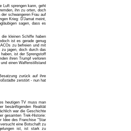
ie Luft sprengen kann, geht
Fremden, ihn zu orten, doch
n der schwangeren Frau auf
angen Krieg: D'Jamat meint,
ngläubigen sagen, dass es
die kleinen Schiffe haben
edoch ist es gerade genug
 MACOs zu befreien und mit
t zu jagen, doch durch das
haben, ist der Sprengstoff
emden ihren Trumpf verloren
 und einen Waffenstillstand
Besatzung zurück auf ihre
roßstädte zerstört - nun hat
e des heutigen TV muss man
er besänftigenden Realität
ächlich war die Geschichte
er gesamten Trek-Historie:
r Idee des Franchise "Star
 versucht eine Botschaft zu
elungen ist, ist stark zu