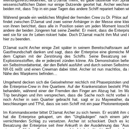
Meinungsverschiedenheit, da D'Jamat meint, es gäbe tausende von Sphär
wissenschaftlichen Daten nur einige Dutzende geortet hat. Archer wechse
beiden mit, dass Trip in ein paar Tagen das andere Schiff repariert haben wi
Während gerade ein weibliches Mitglied der fremden Crew zu Dr. Phlox auf
findet zwischen D'Jamat und zwei seiner Anhänger in der Messe eine klein
von ihnen berichtet, dass alle in Position seien um jeden Moment lossc
andere der beiden Jüngeren hat seine Zweifel: Er meint, dass die Enterpris
weil sie für sie ihr Leben riskiert habe. Doch D'Jamat macht ihm Mut und 
hier zu beenden.
D'Jamat sucht Archer einige Zeit später in seinem Bereitschaftsraum au
Gastfreundschaft danken und sagt, dass der Enterprise eine glorreiche Mi
dem Captain mit der Zerstörung des Schiffs. Seine Besatzung sei 
Explosionsstoffen, die er jederzeit zünden könne. Als Demonstration befi
ein Selbstmordattentat, der den Befehl ausführt und durch seinen Selbstmor
NX-01 reißt und einen Crewman dabei tötet. Archer ist nun machtlos, da s
Nähe des Warpkerns befinden…
Umgehend decken sich die Geiselnehmer reichlich mit Phaserpistolen und
die Enterprise-Crew in ihre Quartiere. Auf der Krankenstation besteht Phl
behandeln, während einer der Fremden den Finger am Abzug hat. Im M
Trip beruhigen und ihm versprechen, dass die Sache noch nicht vorbei is
noch Archer in sein Quartier gebracht hat, sagt er zu Mayweather, 
beschleunigen und T'Pol, dass sie sein Schiff mit ein paar Photonentorpedo
Im Kommandocenter bittet D'Jamat Archer zu sich herein. Er erzählt ihm d
hat die Enterprise gekapert, um den "Ungläubigen" nach einem jahr
vernichtenden Schlag zu versetzen. Archer ist schockiert. Doch es 
Besatzung der Enterprise seit ihrer Ankunft in der Ausdehnung das "Aus