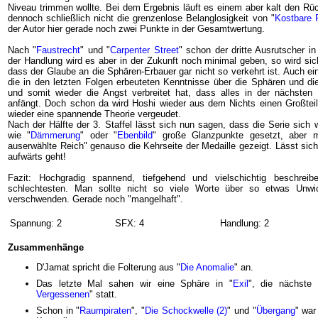
Niveau trimmen wollte. Bei dem Ergebnis läuft es einem aber kalt den Rü
dennoch schließlich nicht die grenzenlose Belanglosigkeit von "
Kostbare 
der Autor hier gerade noch zwei Punkte in der Gesamtwertung.
Nach "
Faustrecht
" und "
Carpenter Street
" schon der dritte Ausrutscher i
der Handlung wird es aber in der Zukunft noch minimal geben, so wird sic
dass der Glaube an die Sphären-Erbauer gar nicht so verkehrt ist. Auch e
die in den letzten Folgen erbeuteten Kenntnisse über die Sphären und die
und somit wieder die Angst verbreitet hat, dass alles in der nächsten
anfängt. Doch schon da wird Hoshi wieder aus dem Nichts einen Großteil
wieder eine spannende Theorie vergeudet.
Nach der Hälfte der 3. Staffel lässt sich nun sagen, dass die Serie sich 
wie "
Dämmerung
" oder "
Ebenbild
" große Glanzpunkte gesetzt, aber m
auserwählte Reich" genauso die Kehrseite der Medaille gezeigt. Lässt sich
aufwärts geht!
Fazit: Hochgradig spannend, tiefgehend und vielschichtig beschre
schlechtesten. Man sollte nicht so viele Worte über so etwas Unwic
verschwenden. Gerade noch "mangelhaft".
Spannung: 2
SFX: 4
Handlung: 2
Zusammenhänge
D'Jamat spricht die Folterung aus "
Die Anomalie
" an.
Das letzte Mal sahen wir eine Sphäre in "
Exil
", die nächste
Vergessenen
" statt.
Schon in "
Raumpiraten
", "
Die Schockwelle (2)
" und "
Übergang
" war