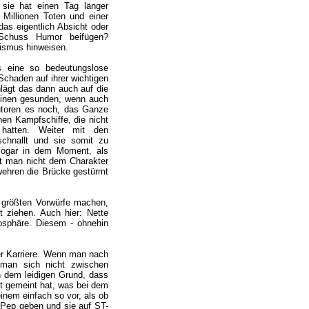
 sie hat einen Tag länger
Millionen Toten und einer
as eigentlich Absicht oder
Schuss Humor beifügen?
tismus hinweisen.
 eine so bedeutungslose
chaden auf ihrer wichtigen
lägt das dann auch auf die
einen gesunden, wenn auch
Autoren es noch, das Ganze
nen Kampfschiffe, die nicht
hatten. Weiter mit den
chnallt und sie somit zu
ogar in dem Moment, als
t man nicht dem Charakter
ehren die Brücke gestürmt
 größten Vorwürfe machen,
 ziehen. Auch hier: Nette
osphäre. Diesem - ohnehin
er Karriere. Wenn man nach
 man sich nicht zwischen
ch dem leidigen Grund, dass
ut gemeint hat, was bei dem
einem einfach so vor, als ob
n Pep geben und sie auf ST-