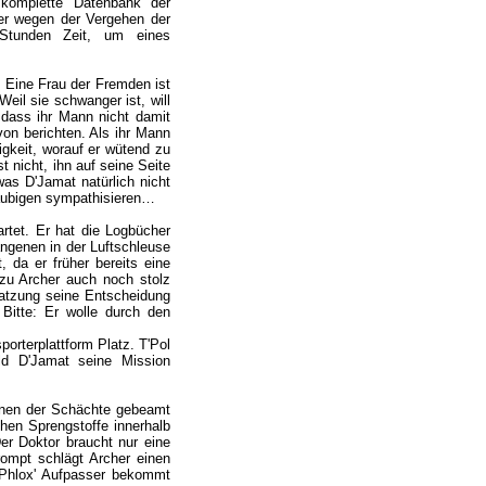
 komplette Datenbank der
 er wegen der Vergehen der
 Stunden Zeit, um eines
 Eine Frau der Fremden ist
eil sie schwanger ist, will
 dass ihr Mann nicht damit
on berichten. Als ihr Mann
igkeit, worauf er wütend zu
 nicht, ihn auf seine Seite
as D'Jamat natürlich nicht
gläubigen sympathisieren…
rtet. Er hat die Logbücher
angenen in der Luftschleuse
 da er früher bereits eine
zu Archer auch noch stolz
satzung seine Entscheidung
 Bitte: Er wolle durch den
orterplattform Platz. T'Pol
d D'Jamat seine Mission
einen der Schächte gebeamt
chen Sprengstoffe innerhalb
er Doktor braucht nur eine
ompt schlägt Archer einen
 Phlox' Aufpasser bekommt