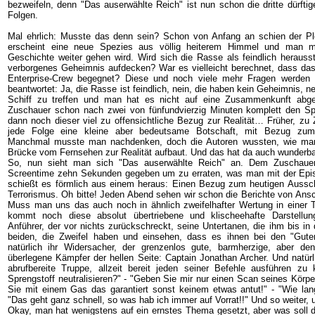
bezweifeln, denn "Das auserwählte Reich" ist nun schon die dritte dürftig
Folgen.
Mal ehrlich: Musste das denn sein? Schon von Anfang an schien der Pl
erscheint eine neue Spezies aus völlig heiterem Himmel und man m
Geschichte weiter gehen wird. Wird sich die Rasse als feindlich herauss
verborgenes Geheimnis aufdecken? War es vielleicht berechnet, dass da
Enterprise-Crew begegnet? Diese und noch viele mehr Fragen werden
beantwortet: Ja, die Rasse ist feindlich, nein, die haben kein Geheimnis, n
Schiff zu treffen und man hat es nicht auf eine Zusammenkunft abg
Zuschauer schon nach zwei von fünfundvierzig Minuten komplett den 
dann noch dieser viel zu offensichtliche Bezug zur Realität… Früher, zu
jede Folge eine kleine aber bedeutsame Botschaft, mit Bezug zum 
Manchmal musste man nachdenken, doch die Autoren wussten, wie man
Brücke vom Fernsehen zur Realität aufbaut. Und das hat da auch wunderbar t
So, nun sieht man sich "Das auserwählte Reich" an. Dem Zuschauer
Screentime zehn Sekunden gegeben um zu erraten, was man mit der Epis
schießt es förmlich aus einem heraus: Einen Bezug zum heutigen Aussch
Terrorismus. Oh bitte! Jeden Abend sehen wir schon die Berichte von Ansc
Muss man uns das auch noch in ähnlich zweifelhafter Wertung in einer 
kommt noch diese absolut übertriebene und klischeehafte Darstellun
Anführer, der vor nichts zurückschreckt, seine Untertanen, die ihm bis in
beiden, die Zweifel haben und einsehen, dass es ihnen bei den "Gut
natürlich ihr Widersacher, der grenzenlos gute, barmherzige, aber de
überlegene Kämpfer der hellen Seite: Captain Jonathan Archer. Und natürl
abrufbereite Truppe, allzeit bereit jeden seiner Befehle ausführen z
Sprengstoff neutralisieren?" - "Geben Sie mir nur einen Scan seines Körp
Sie mit einem Gas das garantiert sonst keinem etwas antut!" - "Wie la
"Das geht ganz schnell, so was hab ich immer auf Vorrat!!" Und so weiter, u
Okay, man hat wenigstens auf ein ernstes Thema gesetzt, aber was soll d