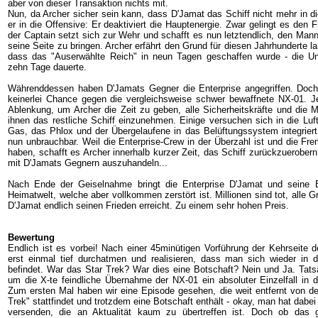
aber von dieser Transaktion nichts mit.
Nun, da Archer sicher sein kann, dass D'Jamat das Schiff nicht mehr in d
er in die Offensive: Er deaktiviert die Hauptenergie. Zwar gelingt es den 
der Captain setzt sich zur Wehr und schafft es nun letztendlich, den Man
seine Seite zu bringen. Archer erfährt den Grund für diesen Jahrhunderte l
dass das "Auserwählte Reich" in neun Tagen geschaffen wurde - die U
zehn Tage dauerte.
Währenddessen haben D'Jamats Gegner die Enterprise angegriffen. Doch 
keinerlei Chance gegen die vergleichsweise schwer bewaffnete NX-01. J
Ablenkung, um Archer die Zeit zu geben, alle Sicherheitskräfte und die
ihnen das restliche Schiff einzunehmen. Einige versuchen sich in die Luf
Gas, das Phlox und der Übergelaufene in das Belüftungssystem integriert 
nun unbrauchbar. Weil die Enterprise-Crew in der Überzahl ist und die Fr
haben, schafft es Archer innerhalb kurzer Zeit, das Schiff zurückzuerobern
mit D'Jamats Gegnern auszuhandeln...
Nach Ende der Geiselnahme bringt die Enterprise D'Jamat und seine 
Heimatwelt, welche aber vollkommen zerstört ist. Millionen sind tot, alle G
D'Jamat endlich seinen Frieden erreicht. Zu einem sehr hohen Preis.
Bewertung
Endlich ist es vorbei! Nach einer 45minütigen Vorführung der Kehrseit
erst einmal tief durchatmen und realisieren, dass man sich wieder in d
befindet. War das Star Trek? War dies eine Botschaft? Nein und Ja. Tats
um die X-te feindliche Übernahme der NX-01 ein absoluter Einzelfall in d
Zum ersten Mal haben wir eine Episode gesehen, die weit entfernt von de
Trek" stattfindet und trotzdem eine Botschaft enthält - okay, man hat dabei
versenden, die an Aktualität kaum zu übertreffen ist. Doch ob das g