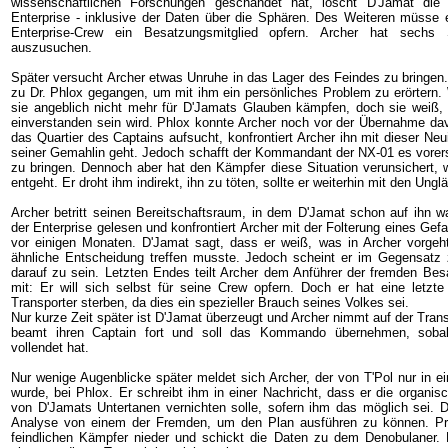
wissenschaftlichen Forschungen geschändet hat, löscht D'Jamat die
Enterprise - inklusive der Daten über die Sphären. Des Weiteren müsse
Enterprise-Crew ein Besatzungsmitglied opfern. Archer hat sechs
auszusuchen.
Später versucht Archer etwas Unruhe in das Lager des Feindes zu bringen.
zu Dr. Phlox gegangen, um mit ihm ein persönliches Problem zu erörtern. W
sie angeblich nicht mehr für D'Jamats Glauben kämpfen, doch sie weiß,
einverstanden sein wird. Phlox konnte Archer noch vor der Übernahme dav
das Quartier des Captains aufsucht, konfrontiert Archer ihn mit dieser Neu
seiner Gemahlin geht. Jedoch schafft der Kommandant der NX-01 es vorerst
zu bringen. Dennoch aber hat den Kämpfer diese Situation verunsichert, w
entgeht. Er droht ihm indirekt, ihn zu töten, sollte er weiterhin mit den Un
Archer betritt seinen Bereitschaftsraum, in dem D'Jamat schon auf ihn wa
der Enterprise gelesen und konfrontiert Archer mit der Folterung eines Gef
vor einigen Monaten. D'Jamat sagt, dass er weiß, was in Archer vorgeht,
ähnliche Entscheidung treffen musste. Jedoch scheint er im Gegensatz 
darauf zu sein. Letzten Endes teilt Archer dem Anführer der fremden Be
mit: Er will sich selbst für seine Crew opfern. Doch er hat eine letzte
Transporter sterben, da dies ein spezieller Brauch seines Volkes sei.
Nur kurze Zeit später ist D'Jamat überzeugt und Archer nimmt auf der Transp
beamt ihren Captain fort und soll das Kommando übernehmen, sobal
vollendet hat.
Nur wenige Augenblicke später meldet sich Archer, der von T'Pol nur in 
wurde, bei Phlox. Er schreibt ihm in einer Nachricht, dass er die organis
von D'Jamats Untertanen vernichten solle, sofern ihm das möglich sei. D
Analyse von einem der Fremden, um den Plan ausführen zu können. Pr
feindlichen Kämpfer nieder und schickt die Daten zu dem Denobulaner.