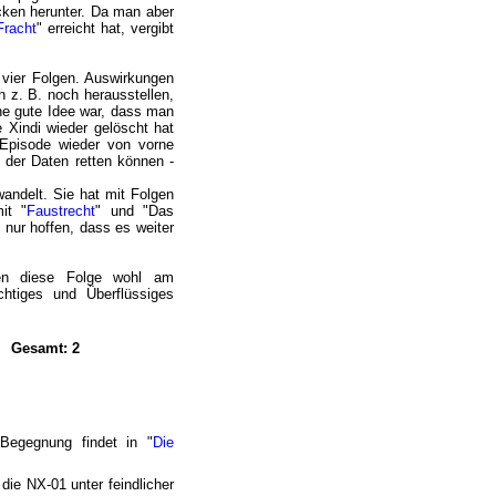
cken herunter. Da man aber
Fracht
" erreicht hat, vergibt
n vier Folgen. Auswirkungen
h z. B. noch herausstellen,
ine gute Idee war, dass man
 Xindi wieder gelöscht hat
 Episode wieder von vorne
 der Daten retten können -
wandelt. Sie hat mit Folgen
it "
Faustrecht
" und "Das
 nur hoffen, dass es weiter
iben diese Folge wohl am
htiges und Überflüssiges
Gesamt: 2
 Begegnung findet in "
Die
 die NX-01 unter feindlicher