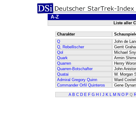
A-Z
Liste aller
Charakter
Schauspiel
Q
John de Lan
Q, Rebellischer
Gerrit Grah
Qol
Michael Sny
Quark
Armin Shim
Quarren
Henry Woro
Quarren-Botschafter
John Anisto
Quatai
W. Morgan 
Admiral Gregory Quinn
Ward Costel
Commander Orfil Quinteros
Gene Dynar
A
B
C
D
E
F
G
H
I
J
K
L
M
N
O
P
Q