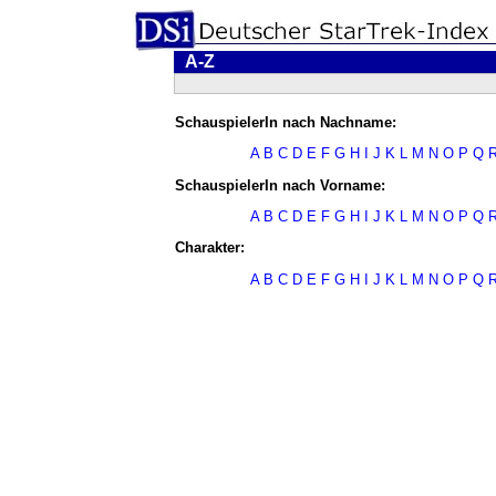
A-Z
SchauspielerIn nach Nachname:
A
B
C
D
E
F
G
H
I
J
K
L
M
N
O
P
Q
SchauspielerIn nach Vorname:
A
B
C
D
E
F
G
H
I
J
K
L
M
N
O
P
Q
Charakter:
A
B
C
D
E
F
G
H
I
J
K
L
M
N
O
P
Q