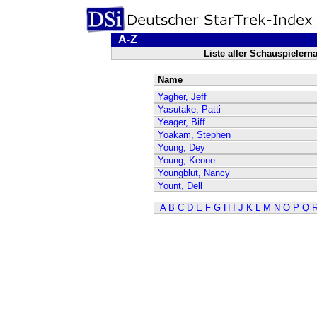
A-Z
Liste aller Schauspieler
Name
Yagher, Jeff
Yasutake, Patti
Yeager, Biff
Yoakam, Stephen
Young, Dey
Young, Keone
Youngblut, Nancy
Yount, Dell
A
B
C
D
E
F
G
H
I
J
K
L
M
N
O
P
Q