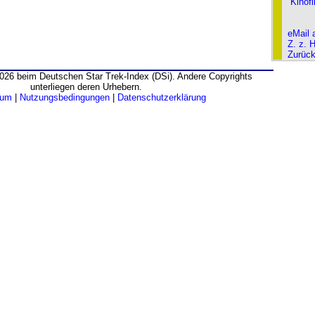
Kinof
eMail 
Z. z. 
Zurüc
026 beim Deutschen Star Trek-Index (DSi). Andere Copyrights
unterliegen deren Urhebern.
sum
|
Nutzungsbedingungen
|
Datenschutzerklärung