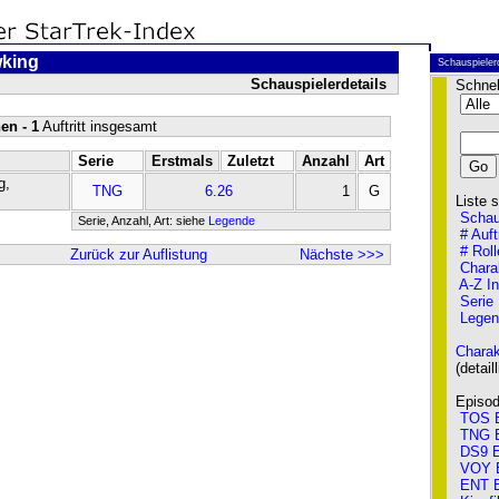
king
Schauspieler
Schauspielerdetails
Schnel
en - 1
Auftritt insgesamt
Serie
Erstmals
Zuletzt
Anzahl
Art
g,
TNG
6.26
1
G
Liste so
Schau
Serie, Anzahl, Art: siehe
Legende
# Auft
# Roll
Zurück zur Auflistung
Nächste >>>
Chara
A-Z I
Serie
Legen
Charak
(detailli
Episode
TOS E
TNG E
DS9 E
VOY 
ENT E