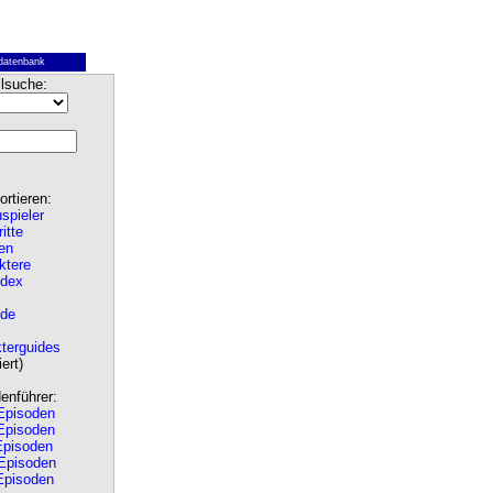
datenbank
lsuche:
rtieren:
spieler
ritte
en
ktere
ndex
de
terguides
ert)
nführer:
pisoden
pisoden
pisoden
Episoden
pisoden