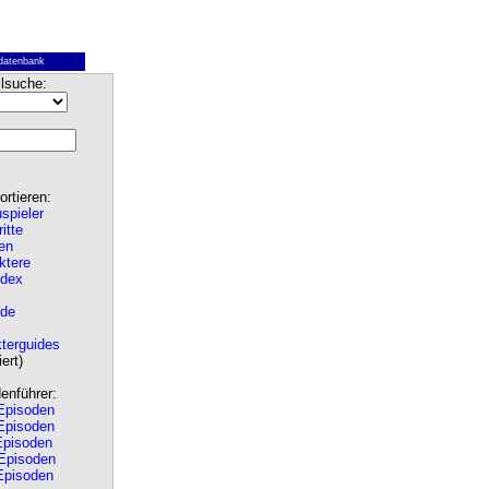
datenbank
lsuche:
rtieren:
spieler
ritte
en
ktere
ndex
de
terguides
ert)
nführer:
pisoden
pisoden
pisoden
Episoden
pisoden