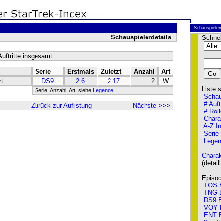
Schauspieler
Schauspielerdetails
Schnel
uftritte insgesamt
Serie
Erstmals
Zuletzt
Anzahl
Art
rt
DS9
2.6
2.17
2
W
Liste so
Serie, Anzahl, Art: siehe
Legende
Schau
# Auft
Zurück zur Auflistung
Nächste >>>
# Roll
Chara
A-Z I
Serie
Legen
Charak
(detailli
Episode
TOS E
TNG E
DS9 E
VOY 
ENT E