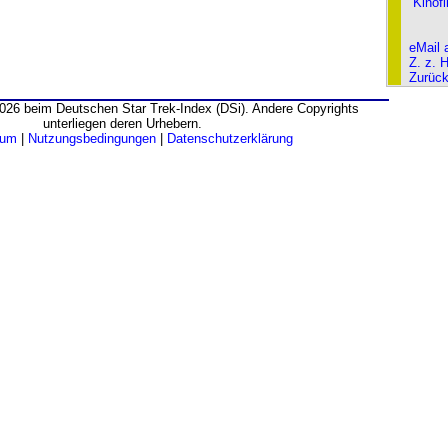
Kinof
eMail 
Z. z. 
Zurüc
026 beim Deutschen Star Trek-Index (DSi). Andere Copyrights
unterliegen deren Urhebern.
sum
|
Nutzungsbedingungen
|
Datenschutzerklärung