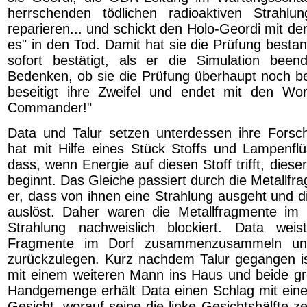
herrschenden tödlichen radioaktiven Strah
reparieren... und schickt den Holo-Geordi mit d
es" in den Tod. Damit hat sie die Prüfung bestan
sofort bestätigt, als er die Simulation been
Bedenken, ob sie die Prüfung überhaupt noch bes
beseitigt ihre Zweifel und endet mit den Wor
Commander!"
Data und Talur setzen unterdessen ihre Forsc
hat mit Hilfe eines Stück Stoffs und Lampenflüs
dass, wenn Energie auf diesen Stoff trifft, diese
beginnt. Das Gleiche passiert durch die Metallfra
er, dass von ihnen eine Strahlung ausgeht und d
auslöst. Daher waren die Metallfragmente im 
Strahlung nachweislich blockiert. Data weis
Fragmente im Dorf zusammenzusammeln un
zurückzulegen. Kurz nachdem Talur gegangen i
mit einem weiteren Mann ins Haus und beide gr
Handgemenge erhält Data einen Schlag mit eine
Gesicht, worauf seine die linke Gesichtshälfte zer