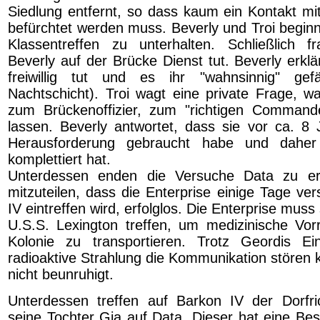
Siedlung entfernt, so dass kaum ein Kontakt mi
befürchtet werden muss. Beverly und Troi beginn
Klassentreffen zu unterhalten. Schließlich f
Beverly auf der Brücke Dienst tut. Beverly erklär
freiwillig tut und es ihr "wahnsinnig" gef
Nachtschicht). Troi wagt eine private Frage, w
zum Brückenoffizier, zum "richtigen Commande
lassen. Beverly antwortet, dass sie vor ca. 8
Herausforderung gebraucht habe und daher 
komplettiert hat.
Unterdessen enden die Versuche Data zu er
mitzuteilen, dass die Enterprise einige Tage ve
IV eintreffen wird, erfolglos. Die Enterprise muss
U.S.S. Lexington treffen, um medizinische Vor
Kolonie zu transportieren. Trotz Geordis E
radioaktive Strahlung die Kommunikation stören k
nicht beunruhigt.
Unterdessen treffen auf Barkon IV der Dorfri
seine Tochter Gia auf Data. Dieser hat eine Be