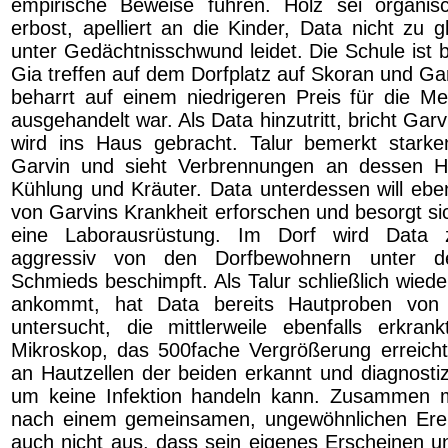
empirische Beweise führen. Holz sei organisc
erbost, apelliert an die Kinder, Data nicht zu 
unter Gedächtnisschwund leidet. Die Schule ist 
Gia treffen auf dem Dorfplatz auf Skoran und Ga
beharrt auf einem niedrigeren Preis für die Met
ausgehandelt war. Als Data hinzutritt, bricht G
wird ins Haus gebracht. Talur bemerkt starke
Garvin und sieht Verbrennungen an dessen H
Kühlung und Kräuter. Data unterdessen will eben
von Garvins Krankheit erforschen und besorgt si
eine Laborausrüstung. Im Dorf wird Data
aggressiv von den Dorfbewohnern unter 
Schmieds beschimpft. Als Talur schließlich wied
ankommt, hat Data bereits Hautproben von
untersucht, die mittlerweile ebenfalls erkran
Mikroskop, das 500fache Vergrößerung erreich
an Hautzellen der beiden erkannt und diagnostiz
um keine Infektion handeln kann. Zusammen mi
nach einem gemeinsamen, ungewöhnlichen Ereig
auch nicht aus, dass sein eigenes Erscheinen un