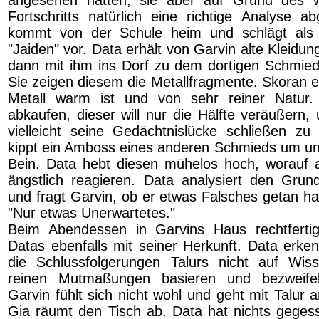
angesehen hätten, sie aber auf Grund des wi
Fortschritts natürlich eine richtige Analyse 
kommt von der Schule heim und schlägt als
"Jaiden" vor. Data erhält von Garvin alte Kleidu
dann mit ihm ins Dorf zu dem dortigen Schmie
Sie zeigen diesem die Metallfragmente. Skoran e
Metall warm ist und von sehr reiner Natur.
abkaufen, dieser will nur die Hälfte veräußern
vielleicht seine Gedächtnislücke schließen zu 
kippt ein Amboss eines anderen Schmieds um u
Bein. Data hebt diesen mühelos hoch, worauf 
ängstlich reagieren. Data analysiert den Gru
und fragt Garvin, ob er etwas Falsches getan hat
"Nur etwas Unerwartetes."
Beim Abendessen in Garvins Haus rechtfertigt
Datas ebenfalls mit seiner Herkunft. Data erke
die Schlussfolgerungen Talurs nicht auf Wis
reinen Mutmaßungen basieren und bezweifel
Garvin fühlt sich nicht wohl und geht mit Talur an
Gia räumt den Tisch ab. Data hat nichts gegess