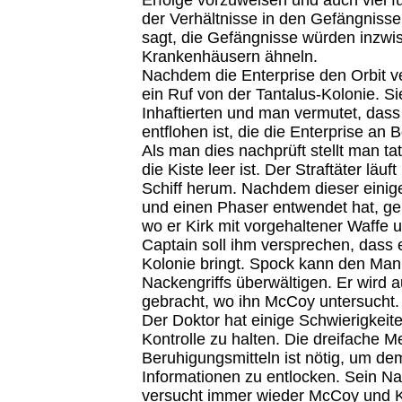
der Verhältnisse in den Gefängnisse
sagt, die Gefängnisse würden inzw
Krankenhäusern ähneln.
Nachdem die Enterprise den Orbit v
ein Ruf von der Tantalus-Kolonie. Si
Inhaftierten und man vermutet, dass 
entflohen ist, die die Enterprise a
Als man dies nachprüft stellt man tat
die Kiste leer ist. Der Straftäter läuf
Schiff herum. Nachdem dieser einig
und einen Phaser entwendet hat, geh
wo er Kirk mit vorgehaltener Waffe u
Captain soll ihm versprechen, dass e
Kolonie bringt. Spock kann den Mann
Nackengriffs überwältigen. Er wird a
gebracht, wo ihn McCoy untersucht.
Der Doktor hat einige Schwierigkei
Kontrolle zu halten. Die dreifache 
Beruhigungsmitteln ist nötig, um d
Informationen zu entlocken. Sein Na
versucht immer wieder McCoy und Ki