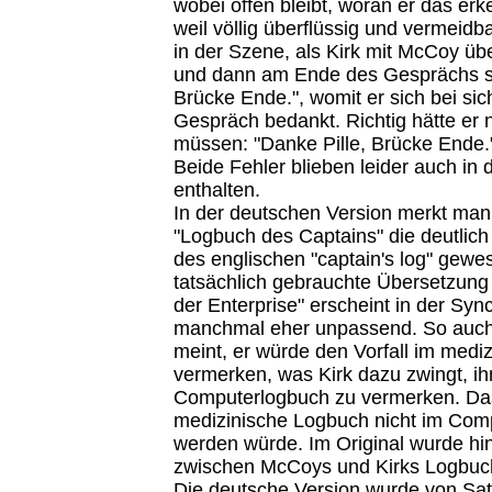
wobei offen bleibt, woran er das erk
weil völlig überflüssig und vermeidba
in der Szene, als Kirk mit McCoy übe
und dann am Ende des Gesprächs s
Brücke Ende.", womit er sich bei sich
Gespräch bedankt. Richtig hätte er 
müssen: "Danke Pille, Brücke Ende.
Beide Fehler blieben leider auch in
enthalten.
In der deutschen Version merkt man
"Logbuch des Captains" die deutlic
des englischen "captain's log" gewe
tatsächlich gebrauchte Übersetzun
der Enterprise" erscheint in der Syn
manchmal eher unpassend. So auch 
meint, er würde den Vorfall im medi
vermerken, was Kirk dazu zwingt, ih
Computerlogbuch zu vermerken. Das 
medizinische Logbuch nicht im Com
werden würde. Im Original wurde hin
zwischen McCoys und Kirks Logbuch
Die deutsche Version wurde von Sat.