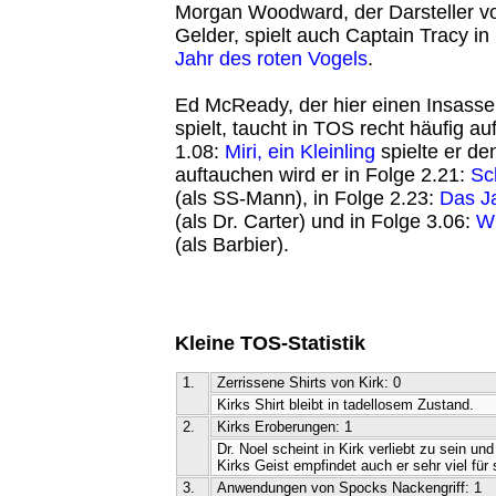
Morgan Woodward, der Darsteller v
Gelder, spielt auch Captain Tracy i
Jahr des roten Vogels
.
Ed McReady, der hier einen Insassen
spielt, taucht in TOS recht häufig auf
1.08:
Miri, ein Kleinling
spielte er den
auftauchen wird er in Folge 2.21:
Sc
(als SS-Mann), in Folge 2.23:
Das Ja
(als Dr. Carter) und in Folge 3.06:
Wi
(als Barbier).
Kleine TOS-Statistik
1.
Zerrissene Shirts von Kirk: 0
Kirks Shirt bleibt in tadellosem Zustand.
2.
Kirks Eroberungen: 1
Dr. Noel scheint in Kirk verliebt zu sein un
Kirks Geist empfindet auch er sehr viel für 
3.
Anwendungen von Spocks Nackengriff: 1