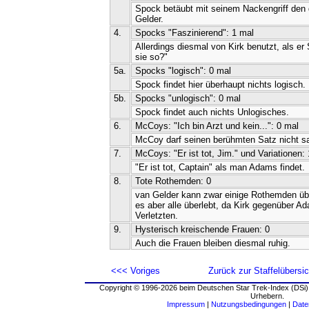
Spock betäubt mit seinem Nackengriff den 
Gelder.
4.
Spocks "Faszinierend": 1 mal
Allerdings diesmal von Kirk benutzt, als er 
sie so?"
5a.
Spocks "logisch": 0 mal
Spock findet hier überhaupt nichts logisch.
5b.
Spocks "unlogisch": 0 mal
Spock findet auch nichts Unlogisches.
6.
McCoys: "Ich bin Arzt und kein...": 0 mal
McCoy darf seinen berühmten Satz nicht s
7.
McCoys: "Er ist tot, Jim." und Variationen:
"Er ist tot, Captain" als man Adams findet.
8.
Tote Rothemden: 0
van Gelder kann zwar einige Rothemden übe
es aber alle überlebt, da Kirk gegenüber A
Verletzten.
9.
Hysterisch kreischende Frauen: 0
Auch die Frauen bleiben diesmal ruhig.
<<< Voriges
Zurück zur Staffelübersic
Copyright © 1996-2026 beim Deutschen Star Trek-Index (DSi).
Urhebern.
Impressum
|
Nutzungsbedingungen
|
Date