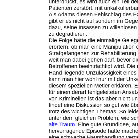
unterdrückt, es wird auch ein Teil de
Patienten zerstört, mit unkalkulier
Als Adams diesen Fehlschlag des Ex
gibt er es nicht auf sondern im Gegen
dazu, seine Insassen zu willenlose
zu degradieren.
Die Folge hätte die einmalige Geleg
erörtern, ob man eine Manipulation
Strafgefangenen zur Rehabiliterung
weit man dabei gehen darf, bevor di
Betroffenen beeinträchtigt wird. Die 
Hand liegende Unzulässigkeit eines
kann man hier wohl nur mit der Unke
diesem speziellen Metier erklären. 
für einen derart fehlgeleiteten Ansa
von Kriminellen ist das aber nicht 
findet eine Diskussion so gut wie übe
trotz des wichtigen Themas. So leide
unter dem gleichen Problem, wie sc
alte Traum
. Eine gute Grundidee, a
hervorragende Episode hätte machen
eine schwache Haupthandlung verg