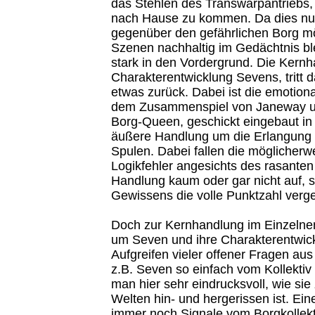
das Stehlen des Transwarpantriebs,
nach Hause zu kommen. Da dies nur 
gegenüber den gefährlichen Borg mö
Szenen nachhaltig im Gedächtnis ble
stark in den Vordergrund. Die Kernh
Charakterentwicklung Sevens, tritt
etwas zurück. Dabei ist die emotio
dem Zusammenspiel von Janeway u
Borg-Queen, geschickt eingebaut in
äußere Handlung um die Erlangung 
Spulen. Dabei fallen die möglicher
Logikfehler angesichts des rasanten
Handlung kaum oder gar nicht auf, 
Gewissens die volle Punktzahl verg
Doch zur Kernhandlung im Einzelnen
um Seven und ihre Charakterentwi
Aufgreifen vieler offener Fragen aus 
z.B. Seven so einfach vom Kollektiv 
man hier sehr eindrucksvoll, wie si
Welten hin- und hergerissen ist. Ein
immer noch Signale vom Borgkollekti