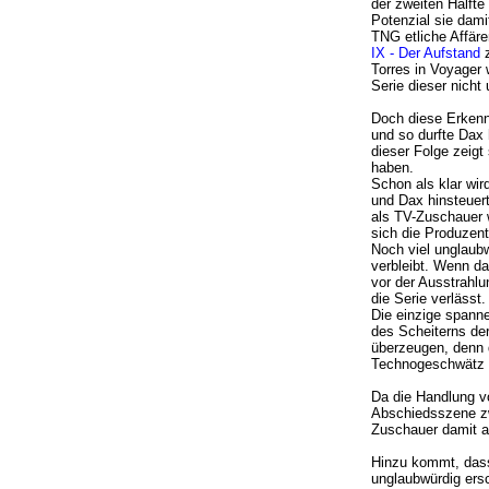
der zweiten Hälfte
Potenzial sie dami
TNG etliche Affäre
IX - Der Aufstand
z
Torres in Voyager 
Serie dieser nich
Doch diese Erkennt
und so durfte Dax
dieser Folge zeigt
haben.
Schon als klar wir
und Dax hinsteuert
als TV-Zuschauer 
sich die Produzent
Noch viel unglaubw
verbleibt. Wenn da
vor der Ausstrahlun
die Serie verlässt.
Die einzige spanne
des Scheiterns der
überzeugen, denn d
Technogeschwätz
Da die Handlung vo
Abschiedsszene z
Zuschauer damit au
Hinzu kommt, dass
unglaubwürdig ersc