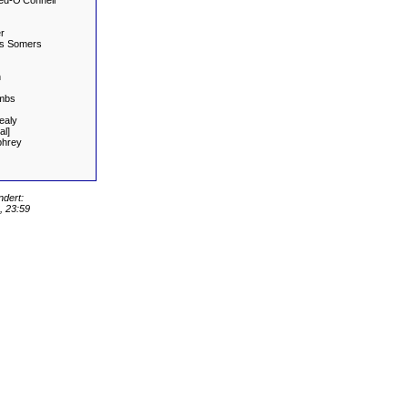
d-O'Connell
r
s Somers
n
mbs
ealy
al]
hrey
ndert:
 23:59