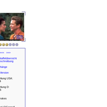
<<<
>>>
taffelübersicht
schreibung
hänge
Version
hlung USA:
4
hlung D:
6
rakes