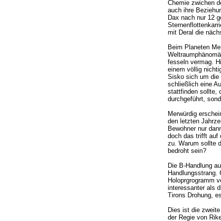
Chemie zwichen de
auch ihre Beziehun
Dax nach nur 12 ge
Sternenflottenkarr
mit Deral die näch
Beim Planeten Meri
Weltraumphänomän
fesseln vermag. H
einem völlig nich
Sisko sich um di
schließlich eine A
stattfinden sollte
durchgeführt, sond
Merwürdig erschein
den letzten Jahrze
Bewohner nur dann
doch das trifft au
zu. Warum sollte d
bedroht sein?
Die B-Handlung auf
Handlungsstrang. 
Holoprgrogramm von
interessanter als 
Tirons Drohung, es
Dies ist die zweite
der Regie von Rik