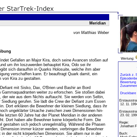
Meridian
von Matthias Weber
ibung
Wertung:
findet Gefallen an Major Kira, doch seine Avancen stoßen auf
und um ihn loszuwerden behauptet Kira, Odo sei ihr
egibt sich daraufhin in Quarks Holosuite, welche ihm aber
digung verschaffen kann. Er beauftragt Quark damit, ein
Zurück z. S
 von Kira zu gestalten.
Episodenbe
Bewertung
Zusammen
 Defiant mit Sisko, Dax, O'Brien und Bashir an Bord
 Gammaquadranten weiter zu erforschen. Sie stoßen dabei
Druckbare 
, der wie aus dem Nichts auftaucht. Sie werden von Seltin,
Erstausstra
er Siedlung gerufen. Sie lädt die Crew der Defiant zum Essen
12. 11. 199
in. Dort erklären die Bewohner der kleinen Siedlung, dass ihr
 noch ungeklärter Ursache zwischen zwei Dimensionen hin-
Erstausstra
ie letzten 60 Jahre hat der Planet Meridian in der anderen
23. 02. 199
t. Dort haben alle Bewohner keine körperliche Form. Die
Regie:
 gestalten sich jedoch unregelmäßig. Während die Phasen
Jonathan F
n Dimension immer kürzer werden, verbringen die Bewohner
in der nicht körperlichen Dimension. Sie altern nur in der
Buch: