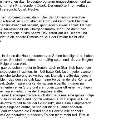
n inzwichen das Holosuiteprogramm umgeschrieben und auf
 nicht mehr Kira, sondern Quark. Der empörte Tiron verlässt
d verspricht Quark Rache.
ischen Vorbereitungen, damit Dax den Dimensionswechsel
abschiedet sich von allen an Bord und kehrt nach Meridian
mensionswechsel beginnt, geht jedoch etwas schief. O'Brien
Dax' Anwesenheit die Übergangsmatrix stört und damit den
unterbricht. Sisko beamt Dax sofort auf die Defiant und
det in die andere Dimension. Auf der Defiant bleibt eine
k.
 in denen die Hauptpersonen von Serien beteiligt sind, haben
oblem. Sie sind meistens nur mäßig spannend, da von Beginn
e Folge enden wird.
 gab es schon immer in Serien, auch in Star Trek haben die
personen Tradition. In TOS hatte Kirk fast in jeder zweiten
ibliche Eroberung zu verbuchen. Damals stellte das jedoch
oblem dar, denn es gab kaum eine Folge, in der die Romanze
and. Zudem waren Kirks Romanzen eigentlich immer nur
lementen einer Story und sie trugen zwar oft einen wichtigen
bei, waren jedoch nie der Hauptbestandteil.
, einer Liebesgeschichte auch durchaus mal eine ganze Folge
 Hauptteil der Handlung zu widmen (zum Beispiel in 6.19:
leichzeitg galt leider der Grundsatz, dass eine Hauptperson
dung eingehen durfte, schon gar nicht zu einer anderen
dadurch wären die Darsteller ja für eventuelle schnelle
m Gastcharakter in anderen Folgen nicht mehr frei. Erst in