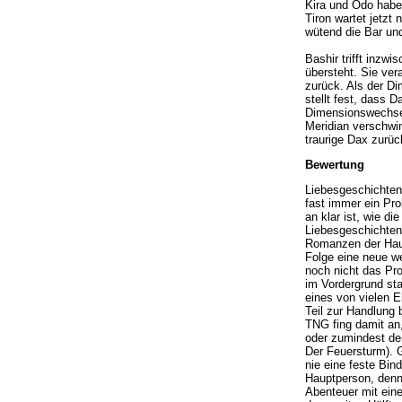
Kira und Odo habe
Tiron wartet jetzt
wütend die Bar un
Bashir trifft inzw
übersteht. Sie ver
zurück. Als der Di
stellt fest, dass 
Dimensionswechsel 
Meridian verschwin
traurige Dax zurüc
Bewertung
Liebesgeschichten,
fast immer ein Pr
an klar ist, wie di
Liebesgeschichten
Romanzen der Haupt
Folge eine neue we
noch nicht das Pr
im Vordergrund st
eines von vielen E
Teil zur Handlung 
TNG fing damit an
oder zumindest den
Der Feuersturm). G
nie eine feste Bin
Hauptperson, denn 
Abenteuer mit eine