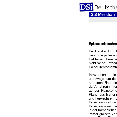
3.8 Meridian
Episodenbeschre
Der Händler Tiron 
wenig Gegenliebe 
Liebhaber. Tiron b
nicht seine Befrie
Holosuiteprogramm
Inzwischen ist die
unterwegs, um den
auf einen Planeten
der Anführerin ihr
auf den Planeten e
Planet aus bisher
und herwechselt. D
Dimension verbrach
Dimensionswechsel
in der körperliche
immer größere Zeit 