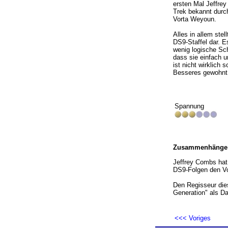
ersten Mal Jeffrey
Trek bekannt durc
Vorta Weyoun.
Alles in allem stel
DS9-Staffel dar. E
wenig logische Sch
dass sie einfach un
ist nicht wirklich
Besseres gewohnt
Spannung
Zusammenhänge
Jeffrey Combs hat h
DS9-Folgen den Vo
Den Regisseur die
Generation" als Dar
<<< Voriges