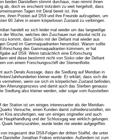
n beiden Darstellern stimmt durchaus, man nimmt ihnen
g ab, doch es erscheint trotzdem zu weit hergeholt, dass
meinsamen Tagen mit Deral bereit ist, ihre
iere, ihren Posten auf DS9 und ihre Freunde aufzugeben, um
sten 60 Jahre in einem körperlosen Zustand zu verbringen.
dian handelt es sich leider mal wieder um das langweilige
 der Woche, welches den Zuschauer nun absolut nicht zu
inzu kommt, dass Sisko mit der Defiant mal wieder aus
tigen Grund im Gammaquadranten herumdüst. Warum sollte
e Erforschung des Gammaquadranten kümmern, er hat
ufgabe auf DS9. Wenn tatsächlich eine Erforschung
, dann wird diese bestimmt nicht von Sisko oder der Defiant
ern von einem Forschungsschiff der Sternenflotte.
t auch Derals Aussage, dass die Siedlung auf Meridian in
hnten/Jahrhunderten kleiner wurde. Er erklärt, dass sich die
 vermehren, wenn sie sich im körperlichen Zustand befinden,
f den Alterungsprozess und damit auch das Sterben genauso
ie Siedlung also kleiner werden, oder sogar vom Aussterben
 der Station ist um einiges interessanter als der Meridian-
Quarks Versuche, einen Kunden damit zufriedenzustellen, ein
 Kira anzufertigen, war um einiges origineller und auch
die Haupthandlung und der Schlussgag war wirklich gelungen.
 Quark heimzuzahlen, wurde leider nie wieder aufgegriffen.
 von insgesamt drei DS9-Folgen der dritten Staffel, die unter
er-Darsteller Jonathan Frakes entstanden. Außerdem ist zum