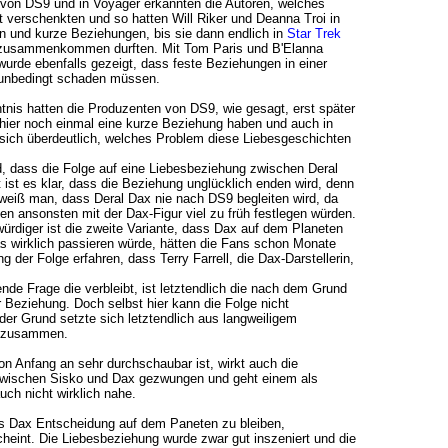
 von DS9 und in Voyager erkannten die Autoren, welches
t verschenkten und so hatten Will Riker und Deanna Troi in
n und kurze Beziehungen, bis sie dann endlich in
Star Trek
usammenkommen durften. Mit Tom Paris und B'Elanna
wurde ebenfalls gezeigt, dass feste Beziehungen in einer
t unbedingt schaden müssen.
nis hatten die Produzenten von DS9, wie gesagt, erst später
 hier noch einmal eine kurze Beziehung haben und auch in
 sich überdeutlich, welches Problem diese Liebesgeschichten
d, dass die Folge auf eine Liebesbeziehung zwischen Deral
 ist es klar, dass die Beziehung unglücklich enden wird, denn
weiß man, dass Deral Dax nie nach DS9 begleiten wird, da
en ansonsten mit der Dax-Figur viel zu früh festlegen würden.
ürdiger ist die zweite Variante, dass Dax auf dem Planeten
s wirklich passieren würde, hätten die Fans schon Monate
g der Folge erfahren, dass Terry Farrell, die Dax-Darstellerin,
nde Frage die verbleibt, ist letztendlich die nach dem Grund
 Beziehung. Doch selbst hier kann die Folge nicht
er Grund setzte sich letztendlich aus langweiligem
 zusammen.
n Anfang an sehr durchschaubar ist, wirkt auch die
wischen Sisko und Dax gezwungen und geht einem als
ch nicht wirklich nahe.
 Dax Entscheidung auf dem Paneten zu bleiben,
heint. Die Liebesbeziehung wurde zwar gut inszeniert und die