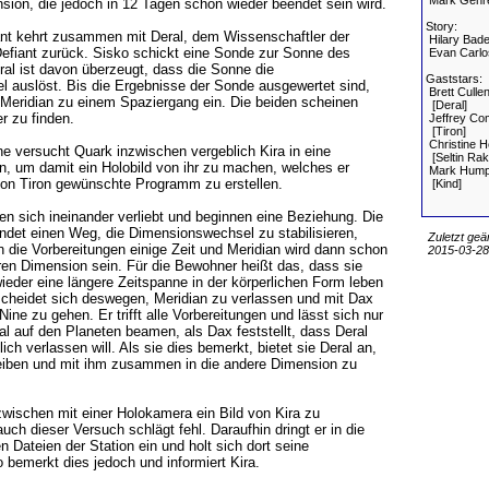
Mark Gehre
sion, die jedoch in 12 Tagen schon wieder beendet sein wird.
Story:
ant kehrt zusammen mit Deral, dem Wissenschaftler der
Hilary Bade
Defiant zurück. Sisko schickt eine Sonde zur Sonne des
Evan Carlo
al ist davon überzeugt, dass die Sonne die
Gaststars:
 auslöst. Bis die Ergebnisse der Sonde ausgewertet sind,
Brett Culle
 Meridian zu einem Spaziergang ein. Die beiden scheinen
[Deral]
r zu finden.
Jeffrey Co
[Tiron]
Christine H
e versucht Quark inzwischen vergeblich Kira in eine
[Seltin Rak
n, um damit ein Holobild von ihr zu machen, welches er
Mark Hump
von Tiron gewünschte Programm zu erstellen.
[Kind]
n sich ineinander verliebt und beginnen eine Beziehung. Die
indet einen Weg, die Dimensionswechsel zu stabilisieren,
Zuletzt geä
n die Vorbereitungen einige Zeit und Meridian wird dann schon
2015-03-28,
ren Dimension sein. Für die Bewohner heißt das, dass sie
wieder eine längere Zeitspanne in der körperlichen Form leben
scheidet sich deswegen, Meridian zu verlassen und mit Dax
ne zu gehen. Er trifft alle Vorbereitungen und lässt sich nur
al auf den Planeten beamen, als Dax feststellt, dass Deral
lich verlassen will. Als sie dies bemerkt, bietet sie Deral an,
leiben und mit ihm zusammen in die andere Dimension zu
wischen mit einer Holokamera ein Bild von Kira zu
h dieser Versuch schlägt fehl. Daraufhin dringt er in die
Dateien der Station ein und holt sich dort seine
 bemerkt dies jedoch und informiert Kira.