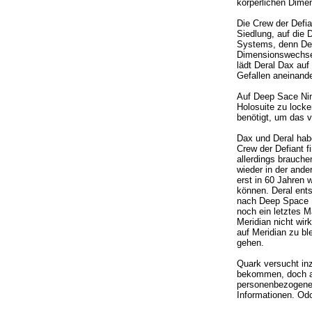
körperlichen Dimen
Die Crew der Defi
Siedlung, auf die 
Systems, denn Der
Dimensionswechsel
lädt Deral Dax auf
Gefallen aneinande
Auf Deep Sace Nin
Holosuite zu locke
benötigt, um das 
Dax und Deral habe
Crew der Defiant f
allerdings brauche
wieder in der ande
erst in 60 Jahren 
können. Deral ent
nach Deep Space Ni
noch ein letztes M
Meridian nicht wirk
auf Meridian zu b
gehen.
Quark versucht inz
bekommen, doch auc
personenbezogenen 
Informationen. Odo