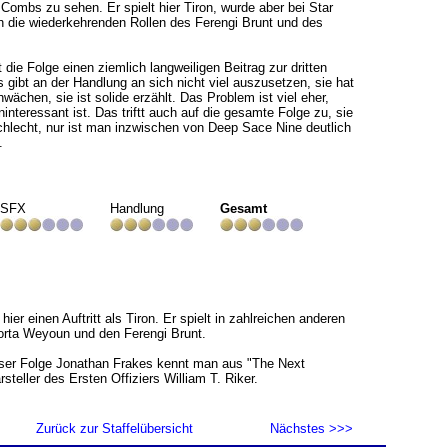
 Combs zu sehen. Er spielt hier Tiron, wurde aber bei Star
h die wiederkehrenden Rollen des Ferengi Brunt und des
lt die Folge einen ziemlich langweiligen Beitrag zur dritten
s gibt an der Handlung an sich nicht viel auszusetzen, sie hat
wächen, sie ist solide erzählt. Das Problem ist viel eher,
interessant ist. Das triftt auch auf die gesamte Folge zu, sie
 schlecht, nur ist man inzwischen von Deep Sace Nine deutlich
.
SFX
Handlung
Gesamt
ier einen Auftritt als Tiron. Er spielt in zahlreichen anderen
rta Weyoun und den Ferengi Brunt.
ser Folge Jonathan Frakes kennt man aus "The Next
steller des Ersten Offiziers William T. Riker.
Zurück zur Staffelübersicht
Nächstes >>>