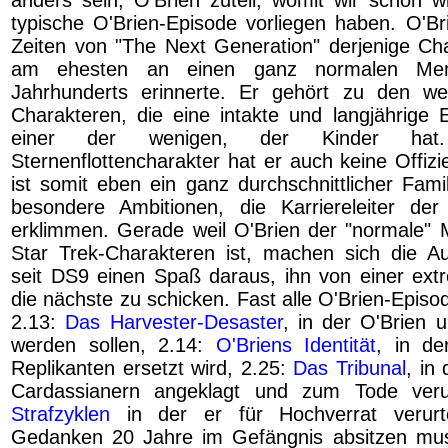
typische O'Brien-Episode vorliegen haben. O'B
Zeiten von "The Next Generation" derjenige Cha
am ehesten an einen ganz normalen Me
Jahrhunderts erinnerte. Er gehört zu den we
Charakteren, die eine intakte und langjährige E
einer der wenigen, der Kinder hat.
Sternenflottencharakter hat er auch keine Offiz
ist somit eben ein ganz durchschnittlicher Fam
besondere Ambitionen, die Karriereleiter der
erklimmen. Gerade weil O'Brien der "normale"
Star Trek-Charakteren ist, machen sich die A
seit DS9 einen Spaß daraus, ihn von einer extr
die nächste zu schicken. Fast alle O'Brien-Episo
2.13:
Das Harvester-Desaster
, in der O'Brien 
werden sollen, 2.14:
O'Briens Identität
, in de
Replikanten ersetzt wird, 2.25:
Das Tribunal
, in
Cardassianern angeklagt und zum Tode verurt
Strafzyklen
in der er für Hochverrat verurte
Gedanken 20 Jahre im Gefängnis absitzen mu