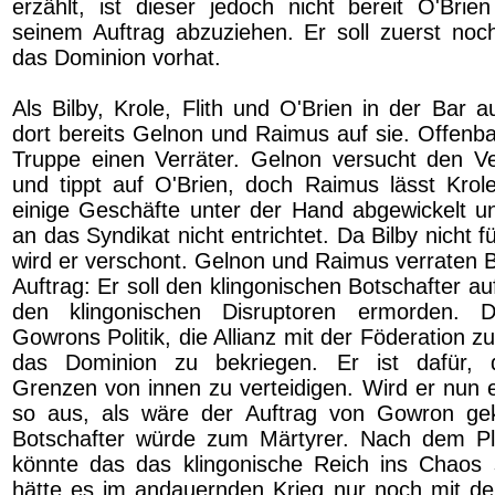
erzählt, ist dieser jedoch nicht bereit O'Brie
seinem Auftrag abzuziehen. Er soll zuerst noc
das Dominion vorhat.
Als Bilby, Krole, Flith und O'Brien in der Bar 
dort bereits Gelnon und Raimus auf sie. Offenbar
Truppe einen Verräter. Gelnon versucht den Ve
und tippt auf O'Brien, doch Raimus lässt Krole
einige Geschäfte unter der Hand abgewickelt 
an das Syndikat nicht entrichtet. Da Bilby nicht f
wird er verschont. Gelnon und Raimus verraten B
Auftrag: Er soll den klingonischen Botschafter au
den klingonischen Disruptoren ermorden. D
Gowrons Politik, die Allianz mit der Föderation z
das Dominion zu bekriegen. Er ist dafür, d
Grenzen von innen zu verteidigen. Wird er nun e
so aus, als wäre der Auftrag von Gowron g
Botschafter würde zum Märtyrer. Nach dem P
könnte das das klingonische Reich ins Chaos
hätte es im andauernden Krieg nur noch mit der