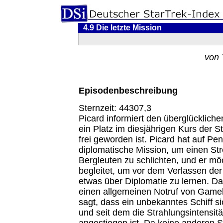
4.9 Die letzte Mission
von 
Episodenbeschreibung
Sternzeit: 44307,3
Picard informiert den überglücklich
ein Platz im diesjährigen Kurs der 
frei geworden ist. Picard hat auf Pe
diplomatische Mission, um einen Str
Bergleuten zu schlichten, und er mö
begleitet, um vor dem Verlassen der
etwas über Diplomatie zu lernen. Da 
einen allgemeinen Notruf von Gamel
sagt, dass ein unbekanntes Schiff si
und seit dem die Strahlungsintensit
angestiegen ist. Da keine anderen S