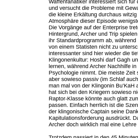
Waffenfanatiker interessiert sich fü
und versucht die Probleme mit Gewal
die kleine Erkältung durchaus witzig 
Atmosphäre dieser Episode wenigst
Die Vorgänge auf der Enterprise tret
Hintergrund, Archer und Trip spiele
ihr Standardprogramm ab, während
von einem Statisten nicht zu untersch
interessanter sind hier wieder die tie
Klingonenkultur: Hoshi darf Gagh u
lernen, während Archer Nachhilfe in 
Psychologie nimmt. Die meiste Zeit 
aber sowieso passiv (im Schlaf auc
man mal von der Klingonin Bu’KaH a
hat sich bei den Kriegern sowieso ni
Raptor-Klasse könnte auch glatt zu
passen. Einfach herrlich ist die Sz
der klingonische Captain seine Dank
Kapitulationsforderung ausdrückt. D
Archer doch wirklich mal eine Lehre 
Trotzdem passiert in den 45 Minuten