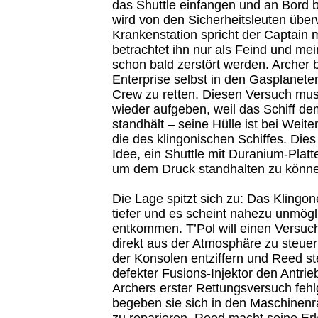
das Shuttle einfangen und an Bord b
wird von den Sicherheitsleuten überw
Krankenstation spricht der Captain m
betrachtet ihn nur als Feind und mei
schon bald zerstört werden. Archer b
Enterprise selbst in den Gasplaneten
Crew zu retten. Diesen Versuch mus
wieder aufgeben, weil das Schiff de
standhält – seine Hülle ist bei Weite
die des klingonischen Schiffes. Dies 
Idee, ein Shuttle mit Duranium-Platt
um dem Druck standhalten zu könne
Die Lage spitzt sich zu: Das Klingon
tiefer und es scheint nahezu unmögl
entkommen. T’Pol will einen Versuch
direkt aus der Atmosphäre zu steuer
der Konsolen entziffern und Reed stel
defekter Fusions-Injektor den Antrie
Archers erster Rettungsversuch fehl
begeben sie sich in den Maschinenr
zu reparieren. Reed macht seine E