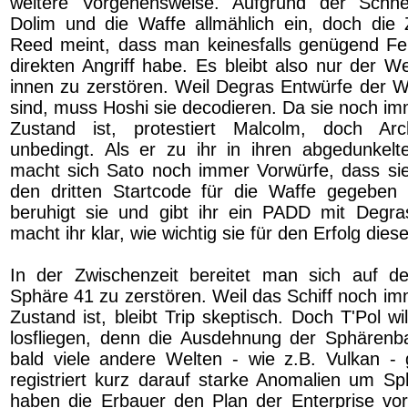
weitere Vorgehensweise. Aufgrund der Schnel
Dolim und die Waffe allmählich ein, doch die Z
Reed meint, dass man keinesfalls genügend Feu
direkten Angriff habe. Es bleibt also nur der W
innen zu zerstören. Weil Degras Entwürfe der Wa
sind, muss Hoshi sie decodieren. Da sie noch im
Zustand ist, protestiert Malcolm, doch Ar
unbedingt. Als er zu ihr in ihren abgedunke
macht sich Sato noch immer Vorwürfe, dass sie
den dritten Startcode für die Waffe gegeben 
beruhigt sie und gibt ihr ein PADD mit Degra
macht ihr klar, wie wichtig sie für den Erfolg diese
In der Zwischenzeit bereitet man sich auf de
Sphäre 41 zu zerstören. Weil das Schiff noch im
Zustand ist, bleibt Trip skeptisch. Doch T'Pol wi
losfliegen, denn die Ausdehnung der Sphärenb
bald viele andere Welten - wie z.B. Vulkan - 
registriert kurz darauf starke Anomalien um Sp
haben die Erbauer den Plan der Enterprise vo