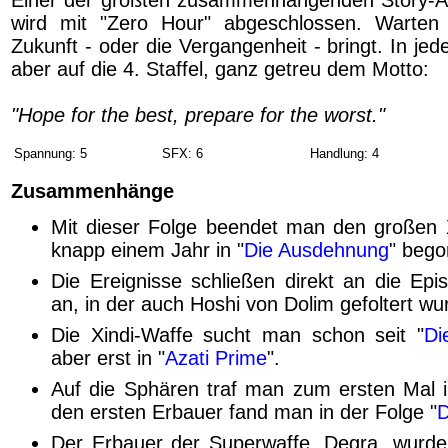
Einer der größten zusammenhängenden Story-Ar
wird mit "Zero Hour" abgeschlossen. Warten
Zukunft - oder die Vergangenheit - bringt. In jed
aber auf die 4. Staffel, ganz getreu dem Motto:
"Hope for the best, prepare for the worst."
Spannung: 5
SFX: 6
Handlung: 4
Zusammenhänge
Mit dieser Folge beendet man den großen X
knapp einem Jahr in "
Die Ausdehnung
" bego
Die Ereignisse schließen direkt an die Epi
an, in der auch Hoshi von Dolim gefoltert wu
Die Xindi-Waffe sucht man schon seit "
Di
aber erst in "
Azati Prime
".
Auf die Sphären traf man zum ersten Mal i
den ersten Erbauer fand man in der Folge "
D
Der Erbauer der Superwaffe, Degra, wurde 