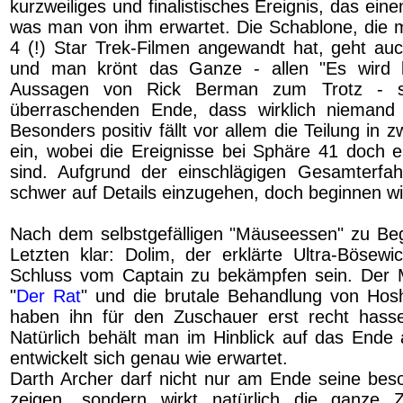
kurzweiliges und finalistisches Ereignis, das ein
was man von ihm erwartet. Die Schablone, die m
4 (!) Star Trek-Filmen angewandt hat, geht auc
und man krönt das Ganze - allen "Es wird ke
Aussagen von Rick Berman zum Trotz - s
überraschenden Ende, dass wirklich niemand 
Besonders positiv fällt vor allem die Teilung in 
ein, wobei die Ereignisse bei Sphäre 41 doch 
sind. Aufgrund der einschlägigen Gesamterfah
schwer auf Details einzugehen, doch beginnen w
Nach dem selbstgefälligen "Mäuseessen" zu Be
Letzten klar: Dolim, der erklärte Ultra-Bösewi
Schluss vom Captain zu bekämpfen sein. Der 
"
Der Rat
" und die brutale Behandlung von Hosh
haben ihn für den Zuschauer erst recht hass
Natürlich behält man im Hinblick auf das Ende 
entwickelt sich genau wie erwartet.
Darth Archer darf nicht nur am Ende seine beso
zeigen, sondern wirkt natürlich die ganze 