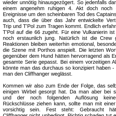
wieder unnötig hinausgezögert. So jedenfalls dar
einem angenehm ruhigen 4. Akt doch noch e
Ereignisse um den scheinbaren Tod des Captains 
auch, dass die über das Jahr entwickelte Vert
Trip und T'Pol zum Tragen kommt. Endlich erfahr
T'Pol auf die 66 zugeht. Für eine Vulkanierin ist 
noch erstaunlich jung. Natürlich ist die Crew 
Reaktionen bleiben weiterhin emotional, beson
die Szene mit Porthos anspielt. Die letzten Wor
gegenüber dem Hund hätten hervorragend als En
gesamte Serie gepasst. Bei einem vorzeitigen A
könnte man das durchaus so konzipiert haben - f
man den Cliffhanger weglässt.
Kommen wir also zum Ende der Folge, das selbs
einigen Wirbel gesorgt hat. Da man aber bei 
und der noch folgenden Auflösung keine 
Rückschlüsse ziehen kann, sollte man mit eine
vorsichtig sein. Fest steht: Gebraucht h
Cliffhanger nicht unbedingt. Richtig schaden tut 