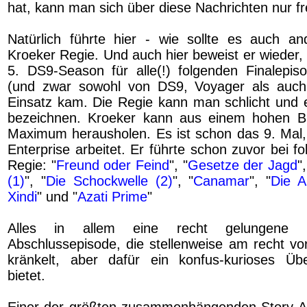
hat, kann man sich über diese Nachrichten nur f
Natürlich führte hier - wie sollte es auch an
Kroeker Regie. Und auch hier beweist er wieder,
5. DS9-Season für alle(!) folgenden Finalepiso
(und zwar sowohl von DS9, Voyager als auch
Einsatz kam. Die Regie kann man schlicht und ei
bezeichnen. Kroeker kann aus einem hohen 
Maximum herausholen. Es ist schon das 9. Mal,
Enterprise arbeitet. Er führte schon zuvor bei 
Regie: "
Freund oder Feind
", "
Gesetze der Jagd
",
(1)
", "
Die Schockwelle (2)
", "
Canamar
", "
Die 
Xindi
" und "
Azati Prime
"
Alles in allem eine recht gelungene 
Abschlussepisode, die stellenweise am recht vo
kränkelt, aber dafür ein konfus-kurioses Üb
bietet.