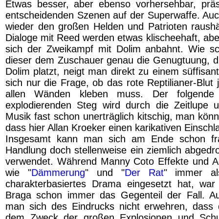
Etwas besser, aber ebenso vorhersehbar, präs
entscheidenden Szenen auf der Superwaffe. Auch
wieder den großen Helden und Patrioten raush
Dialoge mit Reed werden etwas klischeehaft, abe
sich der Zweikampf mit Dolim anbahnt. Wie sc
dieser dem Zuschauer genau die Genugtuung, die
Dolim platzt, neigt man direkt zu einem süffisant
sich nur die Frage, ob das rote Reptilianer-Blut 
allen Wänden kleben muss. Der folgende
explodierenden Steg wird durch die Zeitlupe 
Musik fast schon unerträglich kitschig, man könn
dass hier Allan Kroeker einen karikativen Einschl
Insgesamt kann man sich am Ende schon fr
Handlung doch stellenweise ein ziemlich abge
verwendet. Während Manny Coto Effekte und Act
wie "
Dämmerung
" und "
Der Rat
" immer al
charakterbasiertes Drama eingesetzt hat, wa
Braga schon immer das Gegenteil der Fall. A
man sich des Eindrucks nicht erwehren, dass 
dem Zweck der großen Explosionen und Schu