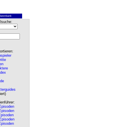
datenbank
lsuche:
rtieren:
spieler
ritte
en
ktere
ndex
de
terguides
ert)
nführer:
pisoden
pisoden
pisoden
Episoden
pisoden