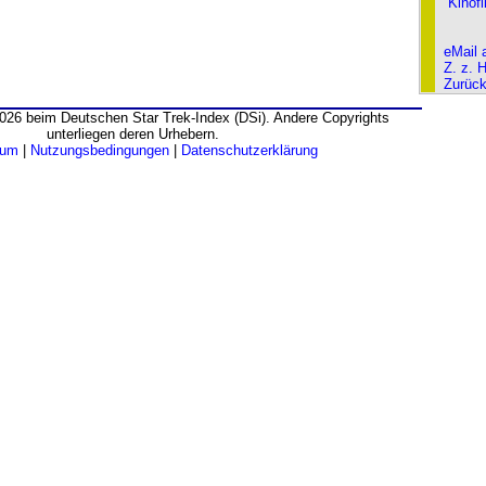
Kinof
eMail 
Z. z. 
Zurüc
026 beim Deutschen Star Trek-Index (DSi). Andere Copyrights
unterliegen deren Urhebern.
sum
|
Nutzungsbedingungen
|
Datenschutzerklärung