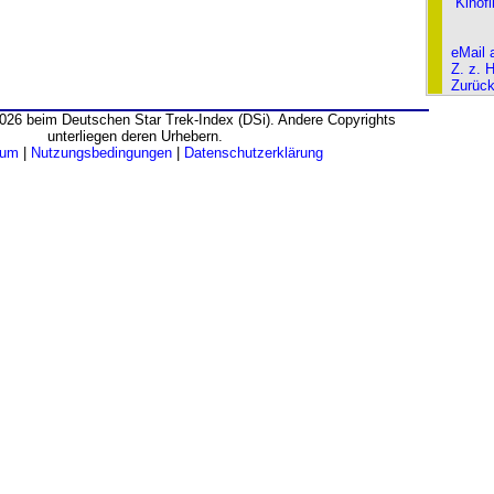
Kinof
eMail 
Z. z. 
Zurüc
026 beim Deutschen Star Trek-Index (DSi). Andere Copyrights
unterliegen deren Urhebern.
sum
|
Nutzungsbedingungen
|
Datenschutzerklärung