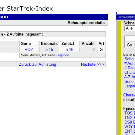
rson
Schauspieler
Schauspielerdetails
Schnel
n - 2
Auftritte insgesamt
Serie
Erstmals
Zuletzt
Anzahl
Art
VOY
5.15
5.16
2
G
Liste so
Serie, Anzahl, Art: siehe
Legende
Schau
# Auft
Zurück zur Auflistung
Nächste >>>
# Roll
Chara
A-Z I
Serie
Legen
Charak
(detailli
Episode
TOS E
TNG E
DS9 E
VOY 
ENT E