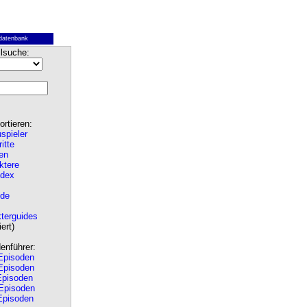
datenbank
lsuche:
rtieren:
spieler
ritte
en
ktere
ndex
de
terguides
ert)
nführer:
pisoden
pisoden
pisoden
Episoden
pisoden