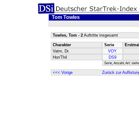
Tom Towles
Towles, Tom - 2
Auftritte insgesamt
Charakter
Serie
Erstma
Vatm, Dr.
VOY
Hon'Thil
DS9
Serie, Anzahl, Art: sieh
<<< Vorige
Zurück zur Auflistun