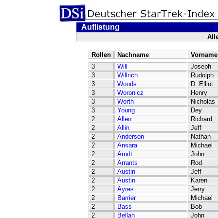
Auflistung
All
Rollen
Nachname
Vorname
3
Will
Joseph
3
Willrich
Rudolph
3
Woods
D. Elliot
3
Woronicz
Henry
3
Worth
Nicholas
3
Young
Dey
2
Allen
Richard
2
Allin
Jeff
2
Anderson
Nathan
2
Ansara
Michael
2
Arndt
John
2
Arrants
Rod
2
Austin
Jeff
2
Austin
Karen
2
Ayres
Jerry
2
Barrier
Michael
2
Bass
Bob
2
Bellah
John