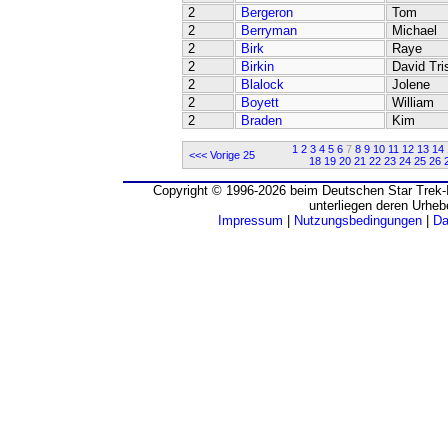
2
Bergeron
Tom
2
Berryman
Michael
2
Birk
Raye
2
Birkin
David Tri
2
Blalock
Jolene
2
Boyett
William
2
Braden
Kim
1
2
3
4
5
6
7
8
9
10
11
12
13
14
<<< Vorige 25
18
19
20
21
22
23
24
25
26
Copyright © 1996-2026 beim Deutschen Star Trek-I
unterliegen deren Urheb
Impressum
|
Nutzungsbedingungen
|
Da