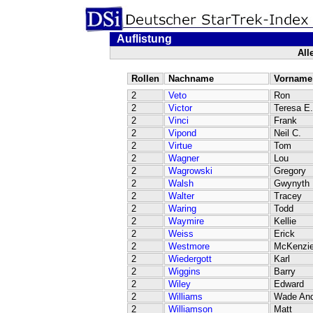
Auflistung
All
Rollen
Nachname
Vorname
2
Veto
Ron
2
Victor
Teresa E.
2
Vinci
Frank
2
Vipond
Neil C.
2
Virtue
Tom
2
Wagner
Lou
2
Wagrowski
Gregory
2
Walsh
Gwynyth
2
Walter
Tracey
2
Waring
Todd
2
Waymire
Kellie
2
Weiss
Erick
2
Westmore
McKenzi
2
Wiedergott
Karl
2
Wiggins
Barry
2
Wiley
Edward
2
Williams
Wade An
2
Williamson
Matt