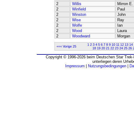
2
Willis
Mirron E.
2
Winfield
Paul
2
Winston
John
2
Wise
Ray
2
Wolfe
Ian
2
Wood
Laura
2
Woodward
Morgan
1
2
3
4
5
6
7
8
9
10
11
12
13
14
<<< Vorige 25
18
19
20
21
22
23
24
25
26
Copyright © 1996-2026 beim Deutschen Star Trek-I
unterliegen deren Urheb
Impressum
|
Nutzungsbedingungen
|
Da