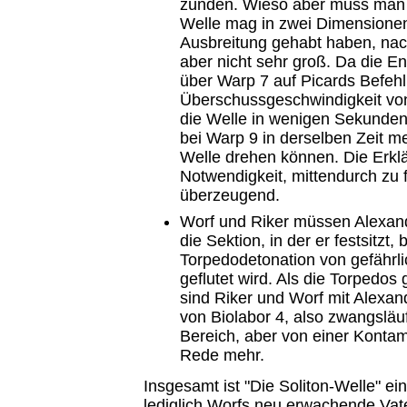
zünden. Wieso aber muss man 
Welle mag in zwei Dimensione
Ausbreitung gehabt haben, nac
aber nicht sehr groß. Da die En
über Warp 7 auf Picards Befehl
Überschussgeschwindigkeit von
die Welle in wenigen Sekunden 
bei Warp 9 in derselben Zeit m
Welle drehen können. Die Erklä
Notwendigkeit, mittendurch zu fl
überzeugend.
Worf und Riker müssen Alexande
die Sektion, in der er festsitzt, 
Torpedodetonation von gefährli
geflutet wird. Als die Torpedos
sind Riker und Worf mit Alexand
von Biolabor 4, also zwangsläu
Bereich, aber von einer Kontami
Rede mehr.
Insgesamt ist "Die Soliton-Welle" e
lediglich Worfs neu erwachende Vate