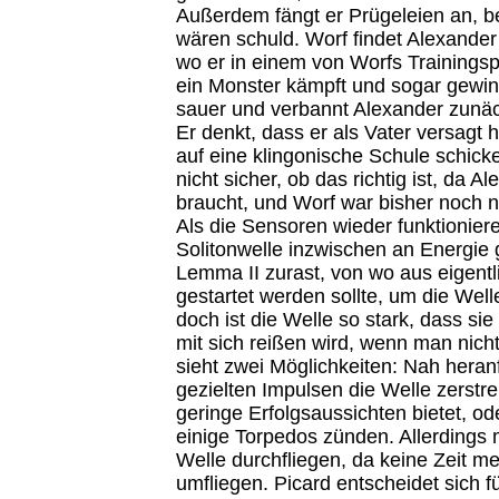
Außerdem fängt er Prügeleien an, b
wären schuld. Worf findet Alexande
wo er in einem von Worfs Training
ein Monster kämpft und sogar gewinn
sauer und verbannt Alexander zunäch
Er denkt, dass er als Vater versagt h
auf eine klingonische Schule schick
nicht sicher, ob das richtig ist, da A
braucht, und Worf war bisher noch ni
Als die Sensoren wieder funktioniere
Solitonwelle inzwischen an Energie
Lemma II zurast, von wo aus eigent
gestartet werden sollte, um die Well
doch ist die Welle so stark, dass s
mit sich reißen wird, wenn man nich
sieht zwei Möglichkeiten: Nah heran
gezielten Impulsen die Welle zerstr
geringe Erfolgsaussichten bietet, od
einige Torpedos zünden. Allerdings
Welle durchfliegen, da keine Zeit meh
umfliegen. Picard entscheidet sich f