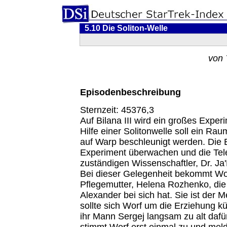
5.10 Die Soliton-Welle
von 
Episodenbeschreibung
Sternzeit: 45376,3
Auf Bilana III wird ein großes Experi
Hilfe einer Solitonwelle soll ein Rau
auf Warp beschleunigt werden. Die E
Experiment überwachen und die Tel
zuständigen Wissenschaftler, Dr. Ja'
Bei dieser Gelegenheit bekommt Wo
Pflegemutter, Helena Rozhenko, die
Alexander bei sich hat. Sie ist der 
sollte sich Worf um die Erziehung 
ihr Mann Sergej langsam zu alt dafü
stimmt Worf erst einmal zu und meld