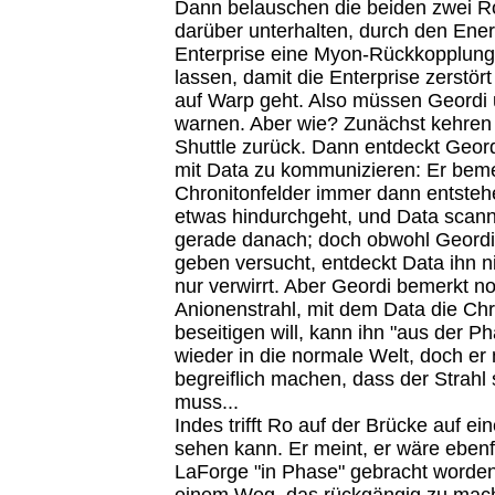
Dann belauschen die beiden zwei Ro
darüber unterhalten, durch den Ener
Enterprise eine Myon-Rückkopplungs
lassen, damit die Enterprise zerstör
auf Warp geht. Also müssen Geordi 
warnen. Aber wie? Zunächst kehren 
Shuttle zurück. Dann entdeckt Geor
mit Data zu kommunizieren: Er beme
Chronitonfelder immer dann entsteh
etwas hindurchgeht, und Data scan
gerade danach; doch obwohl Geordi
geben versucht, entdeckt Data ihn n
nur verwirrt. Aber Geordi bemerkt n
Anionenstrahl, mit dem Data die Chr
beseitigen will, kann ihn "aus der Ph
wieder in die normale Welt, doch er
begreiflich machen, dass der Strahl 
muss...
Indes trifft Ro auf der Brücke auf e
sehen kann. Er meint, er wäre ebenf
LaForge "in Phase" gebracht worde
einem Weg, das rückgängig zu mac