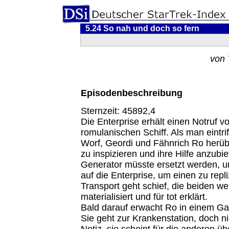
5.24 So nah und doch so fern
von 
Episodenbeschreibung
Sternzeit: 45892,4
Die Enterprise erhält einen Notruf v
romulanischen Schiff. Als man eintri
Worf, Geordi und Fähnrich Ro herü
zu inspizieren und ihre Hilfe anzubie
Generator müsste ersetzt werden, u
auf die Enterprise, um einen zu repl
Transport geht schief, die beiden w
materialisiert und für tot erklärt.
Bald darauf erwacht Ro in einem Gan
Sie geht zur Krankenstation, doch 
Notiz, sie scheint für die anderen üb