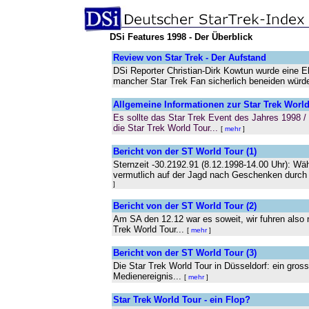
DSi Features 1998 - Der Überblick
Review von Star Trek - Der Aufstand
DSi Reporter Christian-Dirk Kowtun wurde eine Eh
mancher Star Trek Fan sicherlich beneiden würd
Allgemeine Informationen zur Star Trek World
Es sollte das Star Trek Event des Jahres 1998 /
die Star Trek World Tour...
[
mehr
]
Bericht von der ST World Tour (1)
Sternzeit -30.2192.91 (8.12.1998-14.00 Uhr): W
vermutlich auf der Jagd nach Geschenken durch 
]
Bericht von der ST World Tour (2)
Am SA den 12.12 war es soweit, wir fuhren also 
Trek World Tour...
[
mehr
]
Bericht von der ST World Tour (3)
Die Star Trek World Tour in Düsseldorf: ein gros
Medienereignis...
[
mehr
]
Star Trek World Tour - ein Flop?