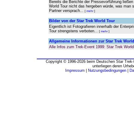
Bereits die Berichte der Pressevorführung ließen
World Tour nicht das hergeben würde, was man se
Partner versprach...
[
mehr
]
Bilder von der Star Trek World Tour
Eigentlich ist Fotografieren innerhalb der Enterpr
Tour strengstens verboten...
[
mehr
]
Allgemeine Informationen zur Star Trek World
Alle Infos zum Trek-Event 1999: Star Trek World 
Copyright © 1996-2026 beim Deutschen Star Trek-I
unterliegen deren Urheb
Impressum
|
Nutzungsbedingungen
|
Da