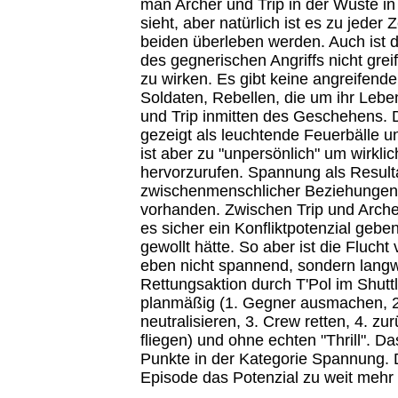
man Archer und Trip in der Wüste in
sieht, aber natürlich ist es zu jeder Z
beiden überleben werden. Auch ist 
des gegnerischen Angriffs nicht grei
zu wirken. Es gibt keine angreifend
Soldaten, Rebellen, die um ihr Lebe
und Trip inmitten des Geschehens. D
gezeigt als leuchtende Feuerbälle 
ist aber zu "unpersönlich" um wirkli
hervorzurufen. Spannung als Result
zwischenmenschlicher Beziehungen i
vorhanden. Zwischen Trip und Archer
es sicher ein Konfliktpotenzial gebe
gewollt hätte. So aber ist die Flucht
eben nicht spannend, sondern langwe
Rettungsaktion durch T'Pol im Shuttl
planmäßig (1. Gegner ausmachen, 
neutralisieren, 3. Crew retten, 4. zu
fliegen) und ohne echten "Thrill". Da
Punkte in der Kategorie Spannung. D
Episode das Potenzial zu weit mehr