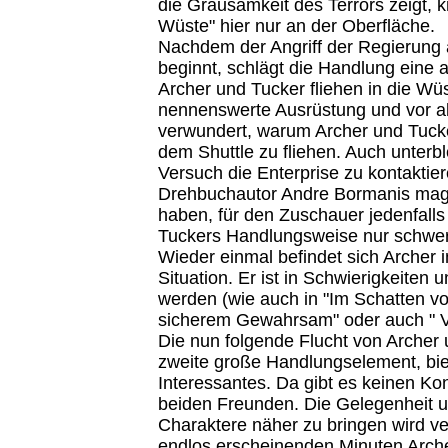
die Grausamkeit des Terrors zeigt, k
Wüste" hier nur an der Oberfläche.
Nachdem der Angriff der Regierung
beginnt, schlägt die Handlung eine 
Archer und Tucker fliehen in die Wü
nennenswerte Ausrüstung und vor al
verwundert, warum Archer und Tucke
dem Shuttle zu fliehen. Auch unterble
Versuch die Enterprise zu kontakti
Drehbuchautor Andre Bormanis mag 
haben, für den Zuschauer jedenfalls
Tuckers Handlungsweise nur schwer 
Wieder einmal befindet sich Archer 
Situation. Er ist in Schwierigkeiten 
werden (wie auch in "Im Schatten vo
sicherem Gewahrsam" oder auch " V
Die nun folgende Flucht von Archer 
zweite große Handlungselement, biet
Interessantes. Da gibt es keinen Kon
beiden Freunden. Die Gelegenheit u
Charaktere näher zu bringen wird ve
endlos erscheinenden Minuten Arch