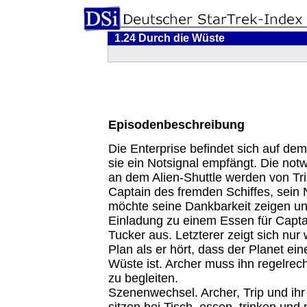
1.24 Durch die Wüste
Episodenbeschreibung
Die Enterprise befindet sich auf de
sie ein Notsignal empfängt. Die no
an dem Alien-Shuttle werden von Trip
Captain des fremden Schiffes, sein 
möchte seine Dankbarkeit zeigen und
Einladung zu einem Essen für Capta
Tucker aus. Letzterer zeigt sich nu
Plan als er hört, dass der Planet ei
Wüste ist. Archer muss ihn regelrec
zu begleiten.
Szenenwechsel. Archer, Trip und ih
sitzen bei Tisch, essen, trinken und 