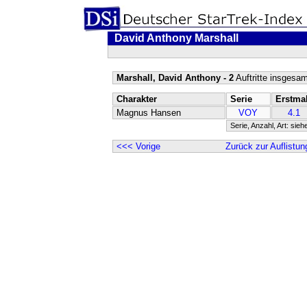
David Anthony Marshall
Marshall, David Anthony - 2
Auftritte insgesam
Charakter
Serie
Erstma
Magnus Hansen
VOY
4.1
Serie, Anzahl, Art: sieh
<<< Vorige
Zurück zur Auflistun