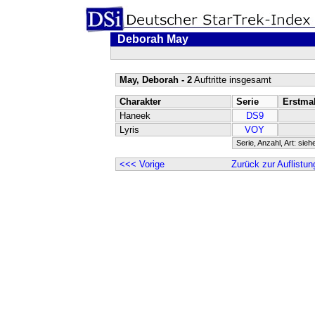
Deborah May
May, Deborah - 2
Auftritte insgesamt
Charakter
Serie
Erstma
Haneek
DS9
Lyris
VOY
Serie, Anzahl, Art: sieh
<<< Vorige
Zurück zur Auflistun