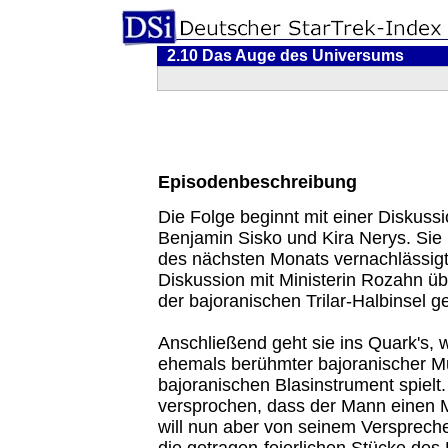
2.10 Das Auge des Universums
Episodenbeschreibung
Die Folge beginnt mit einer Diskuss
Benjamin Sisko und Kira Nerys. Sie 
des nächsten Monats vernachlässigt, 
Diskussion mit Ministerin Rozahn ü
der bajoranischen Trilar-Halbinsel ge
Anschließend geht sie ins Quark's, w
ehemals berühmter bajoranischer Mu
bajoranischen Blasinstrument spielt.
versprochen, dass der Mann einen M
will nun aber von seinem Verspreche
die getragen-feierlichen Stücke des