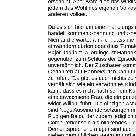
erscheint. Aber wäre dies das wirkl
jedem das Wohl des eigenen Volkes 
anderen Volkes.
Da es sich hier um eine "handlungsi
handelt kommen Spannung und Speci
Niemand erwartet wirklich, dass die
einwandern dürfen oder dass Tumak
Bajor überlebt. Allerdings ist Hanne
gegenüber zum Schluss der Episod
unversöhnlich. Der Zuschauer kommt
Gedanken auf Hanneks "Ich kann Ihn
zu rufen: "Da gibt es auch nichts zu
verhält sich wie ein verwöhntes Kind
kann, dass es nicht nach seinem Kop
eine erwachsene Frau, die ein ganz
wider Willen, führt. Die einzigen Ac
sind Nogs Auseinandersetzungen m
Flug gen Bajor, der zudem lediglich 
Computerkonsole als blinkendes Lich
Dementsprechend mager sind auch di
Neben dem üblichen Beam-In und ei