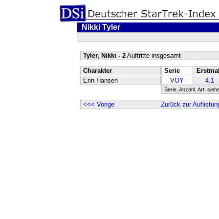
Nikki Tyler
Tyler, Nikki - 2
Auftritte insgesamt
Charakter
Serie
Erstma
Erin Hansen
VOY
4.1
Serie, Anzahl, Art: sieh
<<< Vorige
Zurück zur Auflistun