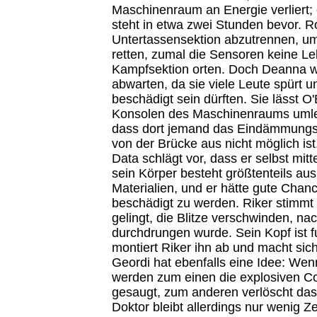
Maschinenraum an Energie verliert;
steht in etwa zwei Stunden bevor. Ro
Untertassensektion abzutrennen, um
retten, zumal die Sensoren keine Le
Kampfsektion orten. Doch Deanna wil
abwarten, da sie viele Leute spürt 
beschädigt sein dürften. Sie lässt O'
Konsolen des Maschinenraums umlei
dass dort jemand das Eindämmungsfel
von der Brücke aus nicht möglich ist
Data schlägt vor, dass er selbst mitte
sein Körper besteht größtenteils aus
Materialien, und er hätte gute Chanc
beschädigt zu werden. Riker stimmt 
gelingt, die Blitze verschwinden, n
durchdrungen wurde. Sein Kopf ist fu
montiert Riker ihn ab und macht sic
Geordi hat ebenfalls eine Idee: Wenn
werden zum einen die explosiven Con
gesaugt, zum anderen verlöscht da
Doktor bleibt allerdings nur wenig Ze