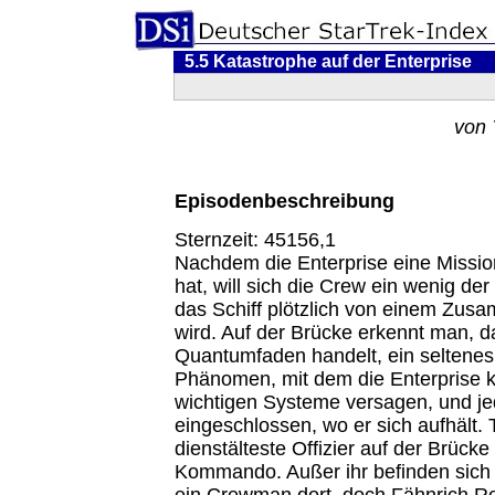
5.5 Katastrophe auf der Enterprise
von 
Episodenbeschreibung
Sternzeit: 45156,1
Nachdem die Enterprise eine Missio
hat, will sich die Crew ein wenig der
das Schiff plötzlich von einem Zus
wird. Auf der Brücke erkennt man, d
Quantumfaden handelt, ein seltenes,
Phänomen, mit dem die Enterprise koll
wichtigen Systeme versagen, und jed
eingeschlossen, wo er sich aufhält. T
dienstälteste Offizier auf der Brück
Kommando. Außer ihr befinden sich 
ein Crewman dort, doch Fähnrich Ro