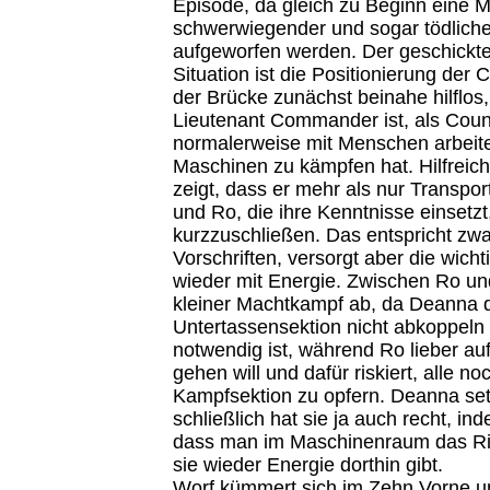
Episode, da gleich zu Beginn eine 
schwerwiegender und sogar tödlich
aufgeworfen werden. Der geschickte
Situation ist die Positionierung der C
der Brücke zunächst beinahe hilflos,
Lieutenant Commander ist, als Coun
normalerweise mit Menschen arbeitet
Maschinen zu kämpfen hat. Hilfreich
zeigt, dass er mehr als nur Transpo
und Ro, die ihre Kenntnisse einsetz
kurzzuschließen. Das entspricht zwa
Vorschriften, versorgt aber die wich
wieder mit Energie. Zwischen Ro und 
kleiner Machtkampf ab, da Deanna 
Untertassensektion nicht abkoppeln w
notwendig ist, während Ro lieber a
gehen will und dafür riskiert, alle n
Kampfsektion zu opfern. Deanna set
schließlich hat sie ja auch recht, ind
dass man im Maschinenraum das Ric
sie wieder Energie dorthin gibt.
Worf kümmert sich im Zehn Vorne um