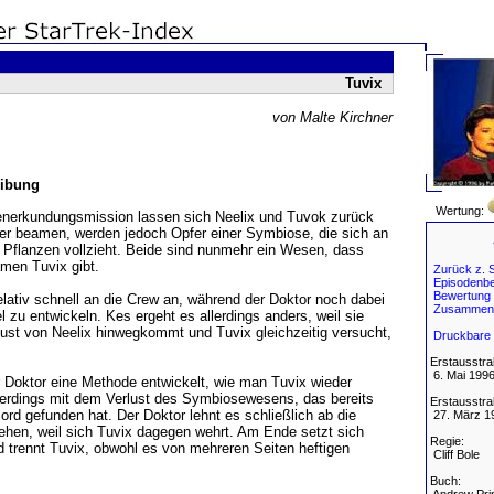
Tuvix
von Malte Kirchner
ibung
Wertung:
enerkundungsmission lassen sich Neelix und Tuvok zurück
er beamen, werden jedoch Opfer einer Symbiose, die sich an
 Pflanzen vollzieht. Beide sind nunmehr ein Wesen, dass
men Tuvix gibt.
Zurück z. S
Episodenbe
Bewertung
elativ schnell an die Crew an, während der Doktor noch dabei
Zusammen
l zu entwickeln. Kes ergeht es allerdings anders, weil sie
lust von Neelix hinwegkommt und Tuvix gleichzeitig versucht,
Druckbare 
Erstausstra
6. Mai 199
r Doktor eine Methode entwickelt, wie man Tuvix wieder
llerdings mit dem Verlust des Symbiosewesens, das bereits
Erstausstra
ord gefunden hat. Der Doktor lehnt es schließlich ab die
27. März 1
ehen, weil sich Tuvix dagegen wehrt. Am Ende setzt sich
Regie:
 trennt Tuvix, obwohl es von mehreren Seiten heftigen
Cliff Bole
Buch: