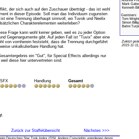
Andrew Pri
Mark Gabe
Kenneth Bil
ikt, der sich auch auf den Zuschauer überträgt - das ist wohl
ement in dieser Episode. Soll man das Individuum zugunsten
Gaststars:
 ist eine Trennung überhaupt sinnvoll, wo Tuvok und Neelix
Tom Wright
Simon Billig
dsätzlichen Charakterelementen weiterleben?
Bahni Turpi
iese Frage kann wohl keiner geben, weil es zu jeder Option
d Gegenargumente gibt. Auf jeden Fall ist "Tuvix" aber eine
Zuletzt geä
hl von vornherein feststeht, dass die Trennung durchgeführt
2015-11-11,
ilweise unkalkulierbare Handlung hat.
Gesamtergebnis ein "Gut", für Special Effects allerdings nur
 weil diese hier untervertreten sind.
SFX
Handlung
Gesamt
t.
Zurück zur Staffelübersicht
Nächstes >>>
eim Deutschen Star Trek-Index (DSi). Andere Copyrights unterliegen deren