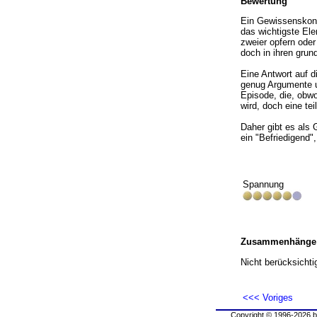
Bewertung
Ein Gewissenskonfl
das wichtigste El
zweier opfern oder
doch in ihren grun
Eine Antwort auf d
genug Argumente un
Episode, die, obwo
wird, doch eine te
Daher gibt es als 
ein "Befriedigend",
Spannung
Zusammenhänge
Nicht berücksichtig
<<< Voriges
Copyright © 1996-2026 b