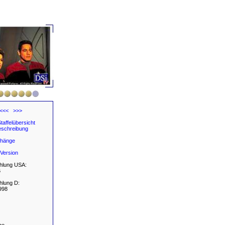
<<<
>>>
taffelübersicht
schreibung
hänge
Version
hlung USA:
6
hlung D:
998