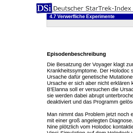
4.7 Verwerfliche Experimente
Episodenbeschreibung
Die Besatzung der Voyager klagt z
Krankheitssymptome. Der Holodoc ste
Ursache dafür genetische Mutatione
Ursache er sich aber nicht erkläre
B'Elanna soll er versuchen die Ursa
sie werden dabei abrupt unterbroch
deaktiviert und das Programm gelösc
Man nimmt das Problem jetzt noch e
mit einer groß angelegten Diagnose
Nine plötzlich vom Holodoc kontaktier
Vinci-Simulation auf dem Holodeck v