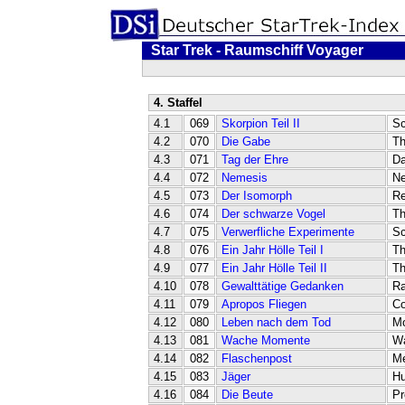
Star Trek - Raumschiff Voyager
4. Staffel
4.1
069
Skorpion Teil II
Sc
4.2
070
Die Gabe
Th
4.3
071
Tag der Ehre
Da
4.4
072
Nemesis
N
4.5
073
Der Isomorph
Re
4.6
074
Der schwarze Vogel
Th
4.7
075
Verwerfliche Experimente
Sc
4.8
076
Ein Jahr Hölle Teil I
Th
4.9
077
Ein Jahr Hölle Teil II
Th
4.10
078
Gewalttätige Gedanken
Ra
4.11
079
Apropos Fliegen
Co
4.12
080
Leben nach dem Tod
Mo
4.13
081
Wache Momente
Wa
4.14
082
Flaschenpost
Me
4.15
083
Jäger
Hu
4.16
084
Die Beute
Pr