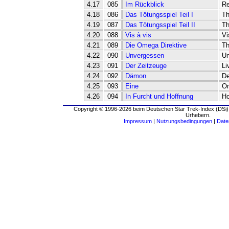
4.17
085
Im Rückblick
Re
4.18
086
Das Tötungsspiel Teil I
Th
4.19
087
Das Tötungsspiel Teil II
Th
4.20
088
Vis à vis
Vi
4.21
089
Die Omega Direktive
Th
4.22
090
Unvergessen
Un
4.23
091
Der Zeitzeuge
Li
4.24
092
Dämon
D
4.25
093
Eine
O
4.26
094
In Furcht und Hoffnung
Ho
Copyright © 1996-2026 beim Deutschen Star Trek-Index (DSi).
Urhebern.
Impressum
|
Nutzungsbedingungen
|
Date