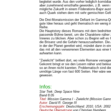
begleitet wurde. Aus den vorher lediglich komödi
aber zunehmend ernsthafte geworden, z.B. wenn s
mögliche Zukunft in einem Föderations-Bajor aus
auch Quark stehen dem mit sehr gemischten Gef
Die Drei-Monatsmission der Defiant im Gamma-Qua
gute Idee heraus und geht thematisch ein wenig in
Reihe.
Die Hauptstory dieses Romans mit dem bedrohten 
passende Bühne bereit, um die Charaktere näher z
Inneres zu blicken. Aber schon zu Beginn will es 
die Brisanz und die Gefahr herauszuarbeiten. Die
in der der Planet gerettet wird, mündet dann in ei
das mit all den verworrenen Elementen aus einer
aufwarten kann.
"Zwielicht" brilliert dort, wo viele Romane versag
Gekonnt bringt er sie den Lesern näher und beleuch
so an ihnen nicht kannten. Problematisch sind di
unnötige Länge von fast 600 Seiten. Hier wäre wen
gewesen.
Infos:
Star Trek: Deep Space Nine
Band 8.05
Titel:
Mission Gamma I - Zwielicht (
Mission Gamma
Autor:
David R. George III
Erscheinungsjahr:
Deutschland: 2010, USA: 2002
Deutsche Übersetzung
von Christian Humberg