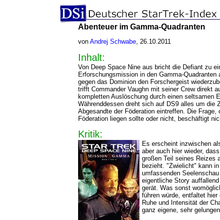
Abenteuer im Gamma-Quadranten
von
Andrej Schwabe
, 26.10.2011
Inhalt:
Von Deep Space Nine aus bricht die Defiant zu ei
Erforschungsmission in den Gamma-Quadranten 
gegen das Dominion den Forschergeist wiederzube
trifft Commander Vaughn mit seiner Crew direkt auf
kompletten Auslöschung durch einen seltsamen En
Währenddessen dreht sich auf DS9 alles um die Zu
Abgesandte der Föderation eintreffen. Die Frage,
Föderation liegen sollte oder nicht, beschäftigt nic
Kritik:
Es erscheint inzwischen als 
aber auch hier wieder, das
großen Teil seines Reizes 
bezieht. "Zwielicht" kann in
umfassenden Seelenschau a
eigentliche Story auffallend
gerät. Was sonst womöglic
führen würde, entfaltet hie
Ruhe und Intensität der Ch
ganz eigene, sehr gelunge