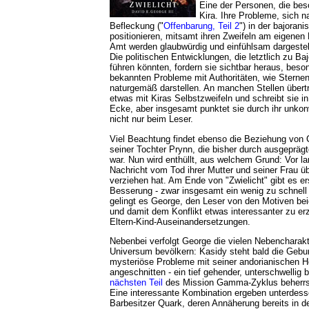
Eine der Personen, die bes
Kira. Ihre Probleme, sich na
Befleckung ("
Offenbarung, Teil 2
") in der bajoran
positionieren, mitsamt ihren Zweifeln am eigenen
Amt werden glaubwürdig und einfühlsam dargestell
Die politischen Entwicklungen, die letztlich zu Baj
führen könnten, fordern sie sichtbar heraus, beso
bekannten Probleme mit Authoritäten, wie Sternen
naturgemäß darstellen. An manchen Stellen übert
etwas mit Kiras Selbstzweifeln und schreibt sie i
Ecke, aber insgesamt punktet sie durch ihr unkonv
nicht nur beim Leser.
Viel Beachtung findet ebenso die Beziehung vo
seiner Tochter Prynn, die bisher durch ausgepräg
war. Nun wird enthüllt, aus welchem Grund: Vor la
Nachricht vom Tod ihrer Mutter und seiner Frau üb
verziehen hat. Am Ende von "Zwielicht" gibt es er
Besserung - zwar insgesamt ein wenig zu schnell
gelingt es George, den Leser von den Motiven be
und damit dem Konflikt etwas interessanter zu er
Eltern-Kind-Auseinandersetzungen.
Nebenbei verfolgt George die vielen Nebencharakt
Universum bevölkern: Kasidy steht bald die Gebur
mysteriöse Probleme mit seiner andorianischen H
angeschnitten - ein tief gehender, unterschwellig b
nächsten Teil
des Mission Gamma-Zyklus beherrs
Eine interessante Kombination ergeben unterdess
Barbesitzer Quark, deren Annäherung bereits in 