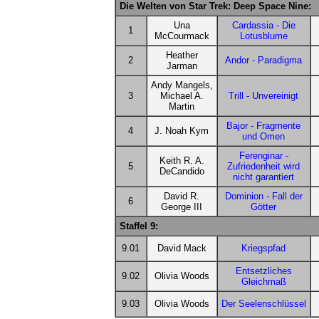
Die Welten von Star Trek: Deep Space Nine:
Una
Cardassia - Die
1
McCourmack
Lotusblume
Heather
2
Andor - Paradigma
Jarman
Andy Mangels,
3
Michael A.
Trill - Unvereinigt
Martin
Bajor - Fragmente
4
J. Noah Kym
und Omen
Ferenginar -
Keith R. A.
5
Zufriedenheit wird
DeCandido
nicht garantiert
David R.
Dominion - Fall der
6
George III
Götter
Staffel 9:
9.01
David Mack
Kriegspfad
Entsetzliches
9.02
Olivia Woods
Gleichmaß
9.03
Olivia Woods
Der Seelenschlüssel