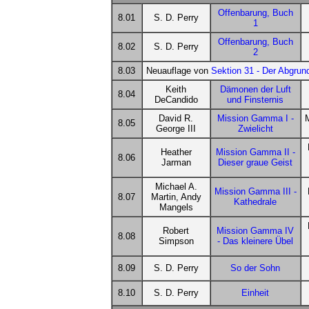
Offenbarung, Buch
8.01
S. D. Perry
1
Offenbarung, Buch
8.02
S. D. Perry
2
8.03
Neuauflage von
Sektion 31 - Der Abgrun
Keith
Dämonen der Luft
8.04
DeCandido
und Finsternis
David R.
Mission Gamma I -
8.05
George III
Zwielicht
Heather
Mission Gamma II -
8.06
Jarman
Dieser graue Geist
Michael A.
Mission Gamma III -
8.07
Martin, Andy
Kathedrale
Mangels
Robert
Mission Gamma IV
8.08
Simpson
- Das kleinere Übel
8.09
S. D. Perry
So der Sohn
8.10
S. D. Perry
Einheit