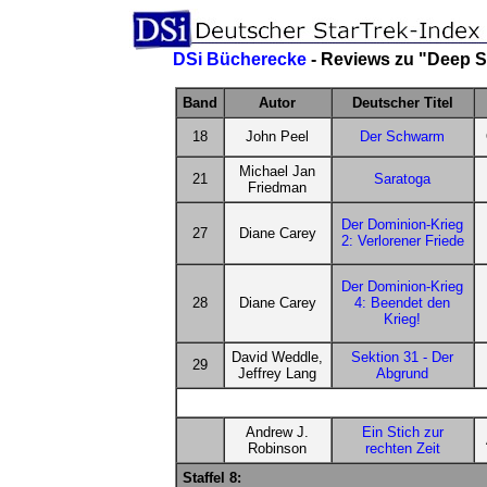
DSi Bücherecke
- Reviews zu "Deep 
Band
Autor
Deutscher Titel
18
John Peel
Der Schwarm
Michael Jan
21
Saratoga
Friedman
Der Dominion-Krieg
27
Diane Carey
2: Verlorener Friede
Der Dominion-Krieg
28
Diane Carey
4: Beendet den
Krieg!
David Weddle,
Sektion 31 - Der
29
Jeffrey Lang
Abgrund
Andrew J.
Ein Stich zur
Robinson
rechten Zeit
Staffel 8: