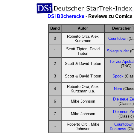
DSi Bücherecke
- Reviews zu Comics
Band
Autor
Deutscher T
Roberto Orci, Alex
0
Countdown
(Cl
Kurtzman
Scott Tipton, David
1
Spiegelbilder
(C
Tipton
Tor zur Apoka
2
Scott & David Tipton
(TNG)
3
Scott & David Tipton
Spock
(Clas
Roberto Orci, Alex
4
Nero
(Class
Kurtzman u.a.
Die neue Zei
6
Mike Johnson
(Classic)
Die neue Zei
7
Mike Johnson
(Classic)
Roberto Orci, Mike
Countdown 
-
Johnson
Darkness
(Cla