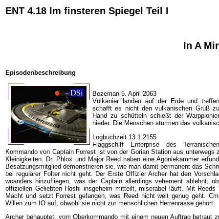
ENT 4.18 Im finsteren Spiegel Teil I
In A Mir
Episodenbeschreibung
Bozeman 5. April 2063
Vulkanier landen auf der Erde und treff
schafft es nicht den vulkanischen Gruß zu
Hand zu schütteln schießt der Warppionier
nieder. Die Menschen stürmen das vulkanisch
Logbuchzeit 13.1.2155
Flaggschiff Enterprise des Terranisc
Kommando von Captain Forrest ist von der Gorian Station aus unterwegs zu
Kleinigkeiten. Dr. Phlox und Major Reed haben eine Agoniekammer erfunde
Besatzungsmitglied demonstrieren sie, wie man damit permanent das Schm
bei regulärer Folter nicht geht. Der Erste Offizier Archer hat den Vorschlag
woanders hinzufliegen, was der Captain allerdings vehement ablehnt, ob
offiziellen Geliebten Hoshi insgeheim mitteilt, miserabel läuft. Mit Reeds 
Macht und setzt Forrest gefangen, was Reed nicht weit genug geht. Cmd
Willen zum IO auf, obwohl sie nicht zur menschlichen Herrenrasse gehört.
Archer behauptet, vom Oberkommando mit einem neuen Auftrag betraut zu 