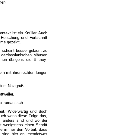
hen.
ntakt ist ein Knüller. Auch
Forschung und Fortschritt
eme gezeigt.
 scheint besser gelaunt zu
an cardassianischen Mäusen
men übrigens die Britney-
ern mit ihren echten langen
 dem Nazigruß.
ttweiler.
er romantisch.
aut. Widerwärtig und doch
auch wenn diese Folge das,
as anders sind und wo der
t wenigstens einen Schritt
ge immer den Vorteil, dass
 sind hier an irgendetwas