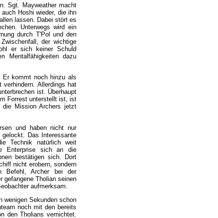
ren. Sgt. Mayweather macht
 auch Hoshi wieder, die ihn
fallen lassen. Dabei stört es
techen. Unterwegs wird ein
rnung durch T'Pol und den
wischenfall, der wichtige
ohl er sich keiner Schuld
en Mentalfähigkeiten dazu
t. Er kommt noch hinzu als
 verhindern. Allerdings hat
unterbrechen ist. Überhaupt
orrest unterstellt ist, ist
 die Mission Archers jetzt
ersen und haben nicht nur
h gelockt. Das Interessante
e Technik natürlich weit
die Enterprise sich an die
onen bestätigen sich. Dort
hiff nicht erobern, sondern
 Befehl, Archer bei der
er gefangene Tholian seinen
e Beobachter aufmerksam.
 In wenigen Sekunden schon
nteam noch mit den bereits
n den Tholians vernichtet.