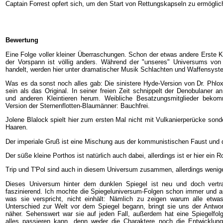
Captain Forrest opfert sich, um den Start von Rettungskapseln zu ermöglic
Bewertung
Eine Folge voller kleiner Überraschungen. Schon der etwas andere Erste Ko
der Vorspann ist völlig anders. Während der "unseres" Universums von 
handelt, werden hier unter dramatischer Musik Schlachten und Waffensyst
Was es da sonst noch alles gab: Die sinistere Hyde-Version von Dr. Phlox
sein als das Original. In seiner freien Zeit schnippelt der Denobulaner 
und anderen Kleintieren herum. Weibliche Besatzungsmitglieder bekom
Version der Sternenflotten-Blaumänner: Bauchfrei.
Jolene Blalock spielt hier zum ersten Mal nicht mit Vulkanierperücke sond
Haaren.
Der imperiale Gruß ist eine Mischung aus der kommunistischen Faust und
Der süße kleine Porthos ist natürlich auch dabei, allerdings ist er hier ein Ro
Trip und T'Pol sind auch in diesem Universum zusammen, allerdings wenig
Dieses Universum hinter dem dunklen Spiegel ist neu und doch vertr
faszinierend. Ich mochte die Spiegeluniversum-Folgen schon immer und 
was sie verspricht, nicht einhält: Nämlich zu zeigen warum alle etw
Unterschied zur Welt vor dem Spiegel begann, bringt sie uns der Antwor
näher. Sehenswert war sie auf jeden Fall, außerdem hat eine Spiegelfol
alles passieren kann, denn weder die Charaktere noch die Entwicklung