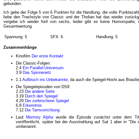
gebunden.
Ich gebe der Folge 5 von 6 Punkten für die Handlung, die volle Punktezahl g
liebe den Trashstyle von Classic und der Tholian hat das wieder zurück
vergebe ich wieder fünf von sechs, leider gibt es keine Humorspalte, 
Gesamtwertung.
Spannung: 5
SFX: 6
Handlung: 5
Zusammenhänge
Kinofilm
Der erste Kontakt
Die Classic-Folgen:
2.4
Ein Parallel-Universum
3.9
Das Spinnenetz
1.1
Aufbruch ins Unbekannte
, da auch die Spiegel-Hoshi aus Brasili
Die Spiegelepisoden von DS9:
2.23
Die andere Seite
3.19
Durch den Spiegel
4.20
Der zerbrochene Spiegel
6.8
Erkenntnis
7.12
Die Tarnvorrichtung
Laut
Memory Alpha
wurde die Episode zunächst unter dem Tite
veröffentlicht, später bei der Ausstrahlung auf Sat 1 aber in "Die
umbenannt.