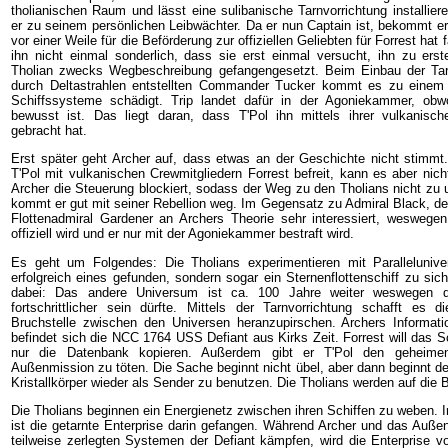
tholianischen Raum und lässt eine sulibanische Tarnvorrichtung installie
er zu seinem persönlichen Leibwächter. Da er nun Captain ist, bekommt er
vor einer Weile für die Beförderung zur offiziellen Geliebten für Forrest hat 
ihn nicht einmal sonderlich, dass sie erst einmal versucht, ihn zu ers
Tholian zwecks Wegbeschreibung gefangengesetzt. Beim Einbau der Ta
durch Deltastrahlen entstellten Commander Tucker kommt es zu einem Z
Schiffssysteme schädigt. Trip landet dafür in der Agoniekammer, obw
bewusst ist. Das liegt daran, dass T'Pol ihn mittels ihrer vulkanisch
gebracht hat.
Erst später geht Archer auf, dass etwas an der Geschichte nicht stimm
T'Pol mit vulkanischen Crewmitgliedern Forrest befreit, kann es aber nicht
Archer die Steuerung blockiert, sodass der Weg zu den Tholians nicht zu 
kommt er gut mit seiner Rebellion weg. Im Gegensatz zu Admiral Black, dem F
Flottenadmiral Gardener an Archers Theorie sehr interessiert, weswegen
offiziell wird und er nur mit der Agoniekammer bestraft wird.
Es geht um Folgendes: Die Tholians experimentieren mit Paralleluniv
erfolgreich eines gefunden, sondern sogar ein Sternenflottenschiff zu sic
dabei: Das andere Universum ist ca. 100 Jahre weiter weswegen di
fortschrittlicher sein dürfte. Mittels der Tarnvorrichtung schafft es 
Bruchstelle zwischen den Universen heranzupirschen. Archers Informati
befindet sich die NCC 1764 USS Defiant aus Kirks Zeit. Forrest will das Sc
nur die Datenbank kopieren. Außerdem gibt er T'Pol den geheimen
Außenmission zu töten. Die Sache beginnt nicht übel, aber dann beginnt d
Kristallkörper wieder als Sender zu benutzen. Die Tholians werden auf di
Die Tholians beginnen ein Energienetz zwischen ihren Schiffen zu weben.
ist die getarnte Enterprise darin gefangen. Während Archer und das Auße
teilweise zerlegten Systemen der Defiant kämpfen, wird die Enterprise vo