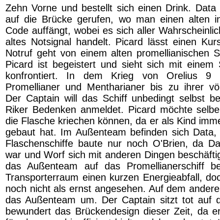
Zehn Vorne und bestellt sich einen Drink. Data 
auf die Brücke gerufen, wo man einen alten in
Code auffängt, wobei es sich aller Wahrscheinli
altes Notsignal handelt. Picard lässt einen Kur
Notruf geht von einem alten promellianischen Sc
Picard ist begeistert und sieht sich mit einem
konfrontiert. In dem Krieg von Orelius 9 
Promellianer und Mentharianer bis zu ihrer völ
Der Captain will das Schiff unbedingt selbst be
Riker Bedenken anmeldet. Picard möchte selbe
die Flasche kriechen können, da er als Kind imm
gebaut hat. Im Außenteam befinden sich Data,
Flaschenschiffe baute nur noch O'Brien, da D
war und Worf sich mit anderen Dingen beschäftig
das Außenteam auf das Promellianerschiff b
Transporterraum einen kurzen Energieabfall, doc
noch nicht als ernst angesehen. Auf dem anderen
das Außenteam um. Der Captain sitzt tot auf 
bewundert das Brückendesign dieser Zeit, da e