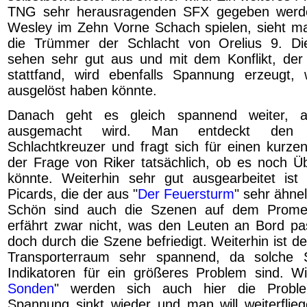
TNG sehr herausragenden SFX gegeben werde
Wesley im Zehn Vorne Schach spielen, sieht m
die Trümmer der Schlacht von Orelius 9. Di
sehen sehr gut aus und mit dem Konflikt, der
stattfand, wird ebenfalls Spannung erzeugt,
ausgelöst haben könnte.
Danach geht es gleich spannend weiter, al
ausgemacht wird. Man entdeckt den pr
Schlachtkreuzer und fragt sich für einen kurze
der Frage von Riker tatsächlich, ob es noch 
könnte. Weiterhin sehr gut ausgearbeitet ist
Picards, die der aus "
Der Feuersturm
" sehr ähnel
Schön sind auch die Szenen auf dem Promell
erfährt zwar nicht, was den Leuten an Bord pas
doch durch die Szene befriedigt. Weiterhin ist de
Transporterraum sehr spannend, da solche 
Indikatoren für ein größeres Problem sind. Wi
Sonden
" werden sich auch hier die Probl
Spannung sinkt wieder und man will weiterflie