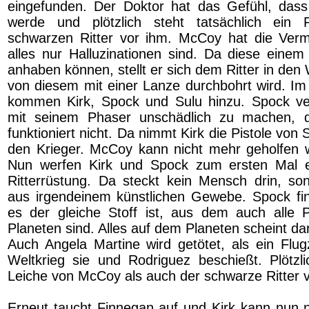
eingefunden. Der Doktor hat das Gefühl, das
werde und plötzlich steht tatsächlich ein
schwarzen Ritter vor ihm. McCoy hat die Verm
alles nur Halluzinationen sind. Da diese eine
anhaben können, stellt er sich dem Ritter in den
von diesem mit einer Lanze durchbohrt wird. I
kommen Kirk, Spock und Sulu hinzu. Spock ver
mit seinem Phaser unschädlich zu machen, 
funktioniert nicht. Da nimmt Kirk die Pistole von 
den Krieger. McCoy kann nicht mehr geholfen we
Nun werfen Kirk und Spock zum ersten Mal ei
Ritterrüstung. Da steckt kein Mensch drin, s
aus irgendeinem künstlichen Gewebe. Spock fi
es der gleiche Stoff ist, aus dem auch alle 
Planeten sind. Alles auf dem Planeten scheint da
Auch Angela Martine wird getötet, als ein Fl
Weltkrieg sie und Rodriguez beschießt. Plötzli
Leiche von McCoy als auch der schwarze Ritter
Erneut taucht Finnegan auf und Kirk kann nun 