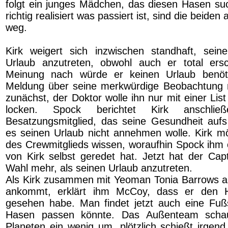
folgt ein junges Mädchen, das diesen Hasen s
richtig realisiert was passiert ist, sind die beide
weg.
Kirk weigert sich inzwischen standhaft, sein
Urlaub anzutreten, obwohl auch er total ersc
Meinung nach würde er keinen Urlaub benöt
Meldung über seine merkwürdige Beobachtung m
zunächst, der Doktor wolle ihn nur mit einer Lis
locken. Spock berichtet Kirk anschli
Besatzungsmitglied, das seine Gesundheit aufs 
es seinen Urlaub nicht annehmen wolle. Kirk 
des Crewmitglieds wissen, woraufhin Spock ihm o
von Kirk selbst geredet hat. Jetzt hat der Cap
Wahl mehr, als seinen Urlaub anzutreten.
Als Kirk zusammen mit Yeoman Tonia Barrows a
ankommt, erklärt ihm McCoy, dass er den H
gesehen habe. Man findet jetzt auch eine Fuß
Hasen passen könnte. Das Außenteam scha
Planeten ein wenig um, plötzlich schießt irgend