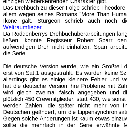
einzigen wiederkehrenden Charakter gibt.
Das Drehbuch zu dieser Folge schrieb Theodore 
allem wegen seines Romans "More Than Human
Ikone galt. Sturgeon schrieb auch noch di
Weltraumfieber
.
Da Roddenberrys Drehbuchüberarbeitungen lang
ließen, konnte Regisseur Robert Sparr de
aufwendigen Dreh nicht einhalten. Sparr arbeite
die Serie.
Die deutsche Version wurde, wie ein Großteil de
erst von Sat.1 ausgestrahlt. Es wurden keine Sz
allerdings gibt es einige kleinere Fehler und 
hat die deutsche Version ihre Probleme mit Zahl
wird gleich zweimal falsch angegeben und di
plötzlich 450 Crewmitglieder, statt 430, wie sons
werden Zahlen, die später nicht mehr von In
Deutschen geändert, um die Lippensynchronisatio
Gegen solche Änderungen ist kaum etwas einzuw
sollte die mehrfach in der Serie erwähnte M