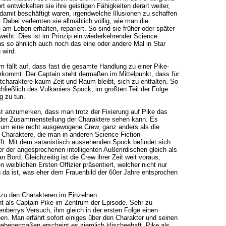
 entwickelten sie ihre geistigen Fähigkeiten derart weiter,
damit beschäftigt waren, irgendwelche Illusionen zu schaffen
 Dabei verlernten sie allmählich völlig, wie man die
 am Leben erhalten, repariert. So sind sie früher oder später
iht. Dies ist im Prinzip ein wiederkehrender Science
uns so ähnlich auch noch das eine oder andere Mal in Star
wird.
lm fällt auf, dass fast die gesamte Handlung zu einer Pike-
ommt. Der Captain steht dermaßen im Mittelpunkt, dass für
charaktere kaum Zeit und Raum bleibt, sich zu entfalten. So
chließlich des Vulkaniers Spock, im größten Teil der Folge
g zu tun.
st anzumerken, dass man trotz der Fixierung auf Pike das
der Zusammenstellung der Charaktere sehen kann. Es
i um eine recht ausgewogene Crew, ganz anders als die
Charaktere, die man in anderen Science Fiction-
fft. Mit dem satanistisch aussehenden Spock befindet sich
er der angesprochenen intelligenten Außerirdischen gleich als
an Bord. Gleichzeitig ist die Crew ihrer Zeit weit voraus,
 weiblichen Ersten Offizier präsentiert, welcher nicht nur
da ist, was eher dem Frauenbild der 60er Jahre entsprochen
u den Charakteren im Einzelnen:
ht als Captain Pike im Zentrum der Episode. Sehr zu
nberrys Versuch, ihm gleich in der ersten Folge einen
en. Man erfährt sofort einiges über den Charakter und seinen
benermaßen erscheint es ziemlich klischeehaft, Pike als