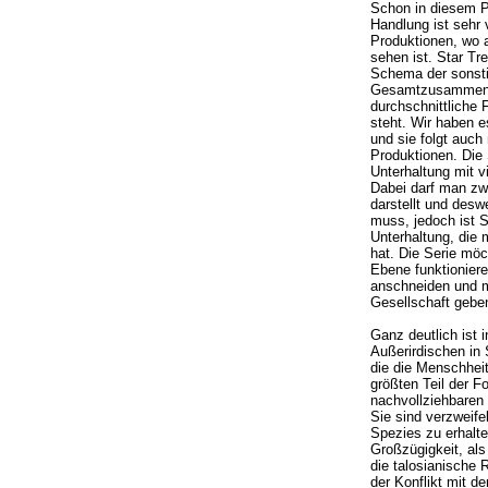
Schon in diesem Pi
Handlung ist sehr v
Produktionen, wo 
sehen ist. Star Tr
Schema der sonsti
Gesamtzusammenhan
durchschnittliche 
steht. Wir haben e
und sie folgt auc
Produktionen. Die 
Unterhaltung mit v
Dabei darf man zwa
darstellt und des
muss, jedoch ist 
Unterhaltung, die 
hat. Die Serie möc
Ebene funktionier
anschneiden und m
Gesellschaft geben
Ganz deutlich ist 
Außerirdischen in 
die die Menschheit
größten Teil der Fo
nachvollziehbaren
Sie sind verzweife
Spezies zu erhalt
Großzügigkeit, als
die talosianische
der Konflikt mit d