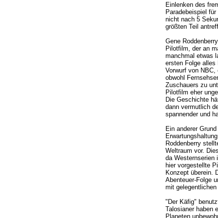
Einlenken des frem
Paradebeispiel für
nicht nach 5 Seku
größten Teil antre
Gene Roddenberry p
Pilotfilm, der an m
manchmal etwas lan
ersten Folge alles
Vorwurf von NBC, de
obwohl Fernsehsend
Zuschauers zu unt
Pilotfilm eher unge
Die Geschichte hät
dann vermutlich de
spannender und ha
Ein anderer Grund 
Erwartungshaltung
Roddenberry stell
Weltraum vor. Die
da Westernserien i
hier vorgestellte 
Konzept überein. D
Abenteuer-Folge un
mit gelegentlichen
"Der Käfig" benutz
Talosianer haben e
Planeten unbewohn