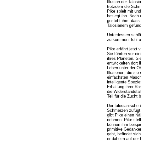
Illusion der Talos
trotzdem die Schme
Pike spielt mit un
besiegt ihn. Nach 
gesteht ihm, dass 
Talosianern gefun
Unterdessen schläg
zu kommen, fehl un
Pike erfährt jetzt
Sie führten vor ei
ihres Planeten. Si
entwickelten dort 
Leben unter der Ob
Illusionen, die si
einfachsten Maschi
intelligente Spezi
Erhaltung ihrer Ra
die Widerstandsfä
Teil für die Zucht 
Der talosianische 
Schmerzen zufügt.
gibt Pike einen Nä
nehmen. Pike stell
können ihm beispi
primitive Gedanken
geht, befindet sic
er daheim auf der 