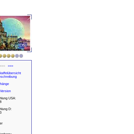
<<<
>>>
taffelübersicht
schreibung
hänge
Version
hlung USA:
8
hlung D:
3
er