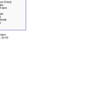
om Orion]
ips
uf dem
nds
]
hmidt
]
ndert:
 02:43