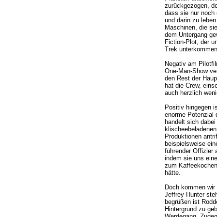
zurückgezogen, dort
dass sie nur noch 
und darin zu leben.
Maschinen, die sie
dem Untergang gewe
Fiction-Plot, der 
Trek unterkommen 
Negativ am Pilotfi
One-Man-Show verk
den Rest der Haupt
hat die Crew, eins
auch herzlich weni
Positiv hingegen i
enorme Potenzial 
handelt sich dabe
klischeebeladenen 
Produktionen antri
beispielsweise ein
führender Offizier 
indem sie uns einen
zum Kaffeekochen 
hätte.
Doch kommen wir z
Jeffrey Hunter ste
begrüßen ist Rodde
Hintergrund zu geb
Werdegang. Zugege