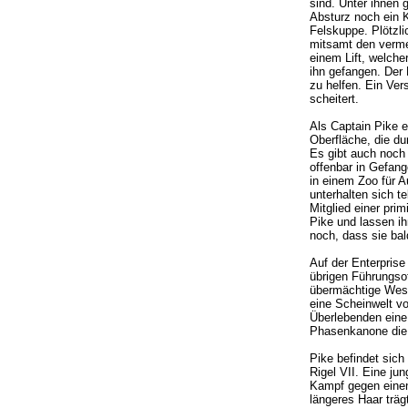
sind. Unter ihnen 
Absturz noch ein K
Felskuppe. Plötzl
mitsamt den verme
einem Lift, welche
ihn gefangen. De
zu helfen. Ein Ver
scheitert.
Als Captain Pike er
Oberfläche, die du
Es gibt auch noch
offenbar in Gefang
in einem Zoo für A
unterhalten sich t
Mitglied einer prim
Pike und lassen ihn
noch, dass sie ba
Auf der Enterprise
übrigen Führungsof
übermächtige Wese
eine Scheinwelt v
Überlebenden eine 
Phasenkanone die 
Pike befindet sich
Rigel VII. Eine ju
Kampf gegen einen 
längeres Haar träg