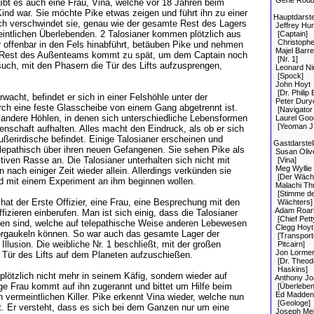
Gene Rodd
gibt es auch eine Frau, Vina, welche vor 18 Jahren beim
ind war. Sie möchte Pike etwas zeigen und führt ihn zu einer
Hauptdarstel
ich verschwindet sie, genau wie der gesamte Rest des Lagers
Jeffrey Hun
intlichen Überlebenden. 2 Talosianer kommen plötzlich aus
[Captain]
Christopher
r offenbar in den Fels hinabführt, betäuben Pike und nehmen
Majel Barre
r Rest des Außenteams kommt zu spät, um dem Captain noch
[Nr. 1]
such, mit den Phasern die Tür des Lifts aufzusprengen,
Leonard N
[Spock]
John Hoyt
[Dr. Philip 
wacht, befindet er sich in einer Felshöhle unter der
Peter Dury
rch eine feste Glasscheibe von einem Gang abgetrennt ist.
[Navigator 
 andere Höhlen, in denen sich unterschiedliche Lebensformen
Laurel Goo
[Yeoman J.M
enschaft aufhalten. Alles macht den Eindruck, als ob er sich
ußerirdische befindet. Einige Talosianer erscheinen und
Gastdarstell
elepathisch über ihren neuen Gefangenen. Sie sehen Pike als
Susan Oliv
itiven Rasse an. Die Talosianer unterhalten sich nicht mit
[Vina]
Meg Wyllie
 nach einiger Zeit wieder allein. Allerdings verkünden sie
[Der Wächt
ld mit einem Experiment an ihm beginnen wollen.
Malachi Th
[Stimme d
 hat der Erste Offizier, eine Frau, eine Besprechung mit den
Wächters]
Adam Roar
fizieren einberufen. Man ist sich einig, dass die Talosianer
[Chief Pett
n sind, welche auf telepathische Weise anderen Lebewesen
Clegg Hoyt
orgaukeln können. So war auch das gesamte Lager der
[Transport
Illusion. Die weibliche Nr. 1 beschließt, mit der großen
Pitcairn]
Jon Lorme
Tür des Lifts auf dem Planeten aufzuschießen.
[Dr. Theod
Haskins]
 plötzlich nicht mehr in seinem Käfig, sondern wieder auf
Anthony Jo
nge Frau kommt auf ihn zugerannt und bittet um Hilfe beim
[Überleben
Ed Madden
vermeintlichen Killer. Pike erkennt Vina wieder, welche nun
[Geologe]
t. Er versteht, dass es sich bei dem Ganzen nur um eine
Joseph Mel