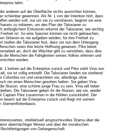
terprise lahm.
ie anderen auf der Oberfläche nichts ausrichten können,
er scheinbar gewonnen. Als Nr. 1 von der Intention hört, dass
fen werden soll, nur um sie zu versklaven, beginnt sie eine
hasers zu initiieren, um den Plan der Talosianer zu
 anfänglichem Entsetzen erkennt der Talosianer, wie wichtig
reiheit ist. So eine Spezies können sie nicht gebrauchen,
hen Sklaven es nie aufgeben würden, für ihre Freiheit zu
t stellen die Talosianer fest, dass sie nun dem Untergang
Menschen seien ihre letzte Hoffnung gewesen. Pike bietet
enarbeit an, doch der Wächter gibt zu verstehen, dass dies
 da die Menschen die Fähigkeiten seines Volkes erlernen und
ernichten würden.
. 1 kehren auf die Enterprise zurück und Pike sieht Vina nun
alt, sie ist völlig entstellt. Die Talosianer fanden sie sterbend
r Columbia vor und verarzteten sie, allerdings ohne
 noch nie einen Menschen gesehen hatten. Sie gaben Vina
die Illusion, eine schöne junge Frau zu sein. Vina will lieber
eiben. Die Talosianer geben ihr die Illusion, wie sie, wieder
it Captain Pike zusammen in die Höhlen zurückkehrt. Der
n beamt auf die Enterprise zurück und fliegt mit seinem
n Sternenflottenbasis.
 interessantes, intellektuell anspruchsvolles Drama über die
ion übermächtiger Wesen und über die moralischen
Rechtfertigungen von Gefangenschaft.