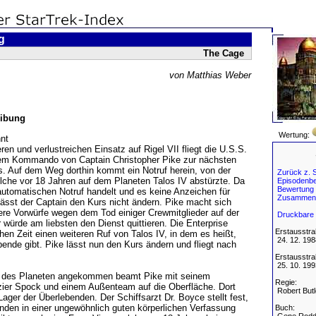
g
The Cage
von Matthias Weber
ibung
Wertung:
nt
n und verlustreichen Einsatz auf Rigel VII fliegt die U.S.S.
dem Kommando von Captain Christopher Pike zur nächsten
s. Auf dem Weg dorthin kommt ein Notruf herein, von der
Zurück z. S
lche vor 18 Jahren auf dem Planeten Talos IV abstürzte. Da
Episodenbe
Bewertung
utomatischen Notruf handelt und es keine Anzeichen für
Zusammen
lässt der Captain den Kurs nicht ändern. Pike macht sich
re Vorwürfe wegen dem Tod einiger Crewmitglieder auf der
Druckbare 
r würde am liebsten den Dienst quittieren. Die Enterprise
Erstausstra
en Zeit einen weiteren Ruf von Talos IV, in dem es heißt,
24. 12. 198
ende gibt. Pike lässt nun den Kurs ändern und fliegt nach
Erstausstra
25. 10. 199
n des Planeten angekommen beamt Pike mit seinem
Regie:
zier Spock und einem Außenteam auf die Oberfläche. Dort
Robert Butl
 Lager der Überlebenden. Der Schiffsarzt Dr. Boyce stellt fest,
nden in einer ungewöhnlich guten körperlichen Verfassung
Buch: