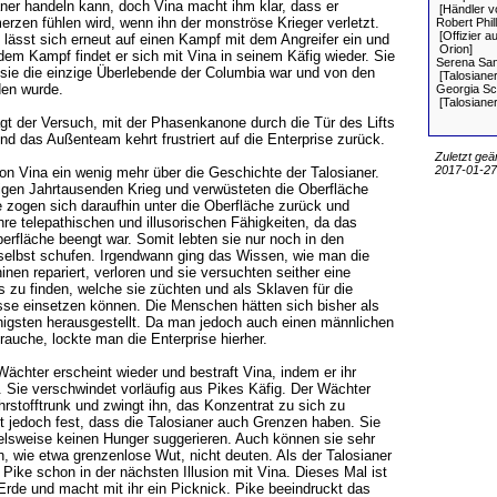
ianer handeln kann, doch Vina macht ihm klar, dass er
[Händler v
rzen fühlen wird, wenn ihn der monströse Krieger verletzt.
Robert Phill
[Offizier a
d lässt sich erneut auf einen Kampf mit dem Angreifer ein und
Orion]
dem Kampf findet er sich mit Vina in seinem Käfig wieder. Sie
Serena Sa
sie die einzige Überlebende der Columbia war und von den
[Talosianer
den wurde.
Georgia Sc
[Talosianer
t der Versuch, mit der Phasenkanone durch die Tür des Lifts
d das Außenteam kehrt frustriert auf die Enterprise zurück.
Zuletzt geä
2017-01-27,
 von Vina ein wenig mehr über die Geschichte der Talosianer.
nigen Jahrtausenden Krieg und verwüsteten die Oberfläche
e zogen sich daraufhin unter die Oberfläche zurück und
ihre telepathischen und illusorischen Fähigkeiten, da das
erfläche beengt war. Somit lebten sie nur noch in den
e selbst schufen. Irgendwann ging das Wissen, wie man die
nen repariert, verloren und sie versuchten seither eine
es zu finden, welche sie züchten und als Sklaven für die
sse einsetzen können. Die Menschen hätten sich bisher als
higsten herausgestellt. Da man jedoch auch einen männlichen
brauche, lockte man die Enterprise hierher.
Wächter erscheint wieder und bestraft Vina, indem er ihr
 Sie verschwindet vorläufig aus Pikes Käfig. Der Wächter
hrstofftrunk und zwingt ihn, das Konzentrat zu sich zu
t jedoch fest, dass die Talosianer auch Grenzen haben. Sie
elsweise keinen Hunger suggerieren. Auch können sie sehr
, wie etwa grenzenlose Wut, nicht deuten. Als der Talosianer
h Pike schon in der nächsten Illusion mit Vina. Dieses Mal ist
Erde und macht mit ihr ein Picknick. Pike beeindruckt das