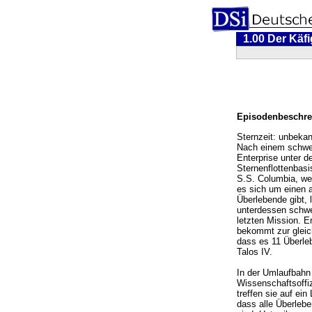
1.00 Der Käfi
Episodenbeschre
Sternzeit: unbekan
Nach einem schwere
Enterprise unter 
Sternenflottenbasi
S.S. Columbia, we
es sich um einen a
Überlebende gibt, 
unterdessen schwe
letzten Mission. E
bekommt zur gleich
dass es 11 Überleb
Talos IV.
In der Umlaufbah
Wissenschaftsoffi
treffen sie auf ein
dass alle Überlebe