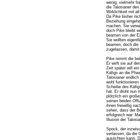
wenig, vielmehr fr
die Talosianer den
Wirklichkeit mit al
Da Pike bisher nic
Beziehung eingehen 
machen. Sie verwan
doch Pike bleibt w
beamen von der Ent
Sie wollten eigen
beamen, doch die 
zugelassen, damit
Pike nimmt die bei
Er wirft sie auf d
Zeit später will e
Käfigs an die Phas
Talosianer endlich
wohl funktionieren 
Scheibe des Käfig
hat. Er droht nun 
plötzlich ein große
seinen beiden Offi
ihnen freiwillig n
sehen, dass der B
erfolgreich war. M
Illusion der Talosi
Spock, der inzwisc
verlassen, da die 
ausrichten kann. D