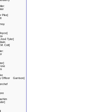
enberry
ler:
ter
 Pike]
tt
imoy
Boyce]
ea
José Tyler]
dwin
. Colt]
er:
er
er]
rone
es
ke
y Officer Garrison]
erchef
r
ore
achim
der]
l