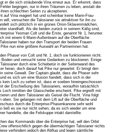
agt er die sich sträubende Vina erneut aus. Er erkennt, dass
 Fehler begingen, nur in ihren Träumen zu leben, anstatt die
l ihren schlechten Seiten zu akzeptieren.
ht auf Vina reagiert hat und scheinbar keine Mann-Frau-
will, versuchen die Talosianer sie attraktiver für ihn zu
delt sich plötzlich in ein grünes Orion-Sklavenmädchen,
eiter standhaft. Als die beiden zurück in seinem Käfig sind,
erprise Yeoman Colt und die Erste, genannt Nr. 1, herunter.
tlich mit einem 6 Mann-Außenteam auf die Oberfläche
Talosianer haben nur den Transport der beiden Frauen
 Pike nun eine größere Auswahl an Partnerinnen hat.
den Phaser von Colt und Nr. 1, doch sie funktionieren nicht.
en Boden und versucht seine Gedanken zu blockieren. Einige
in Talosianer durch eine Schiebetür in der Seitenwand des
er heran, doch darauf hat Pike nur gewartet: Er bringt den
 in seine Gewalt. Der Captain glaubt, dass die Phaser sehr
und es sich um eine Illusion handelt, dass sich in der
s kein Loch zu sehen ist, dass er soeben hineingeschossen
mit der Erschießung des Talosianers, woraufhin tatsächlich
s Loch inmitten der Glasscheibe erscheint. Pike ergreift mit
zieren und dem Talosianer als Geisel die Flucht. Vina folgt
ach oben. Sie gelangen mit dem Lift auf die Oberfläche und
eschuss durch die Enterprise-Phasenkanone sehr wohl
an ließ es sie nur nicht sehen, da es sich wieder um eine
aner handelte, die die Felskuppe intakt darstellte.
hen das Kommando über die Enterprise hat, will den Orbit
Crew offensichtlich gegen die übermächtigen Talosianer nichts
iese verhindern jedoch den Abflug und legen sämtliche