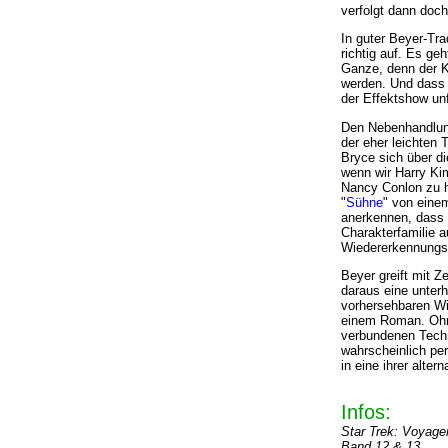
verfolgt dann doc
In guter Beyer-Tra
richtig auf. Es g
Ganze, denn der K
werden. Und dass 
der Effektshow unfr
Den Nebenhandlung
der eher leichten
Bryce sich über d
wenn wir Harry Kim
Nancy Conlon zu h
"
Sühne
" von eine
anerkennen, dass e
Charakterfamilie 
Wiedererkennungsw
Beyer greift mit Z
daraus eine unter
vorhersehbaren Wi
einem Roman. Ohn
verbundenen Techn
wahrscheinlich per
in eine ihrer altern
Infos:
Star Trek: Voyage
Band 12 & 13