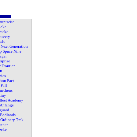
auptseite
cke
recke
covery
sic
 Next Generation
p Space Nine
ager
rprise
 Frontier
an
ics
hon Pact
Fall
metheus
tiny
rfleet Academy
 Anfänge
guard
 Badlands
 Ordinary Trek
nner
ecke