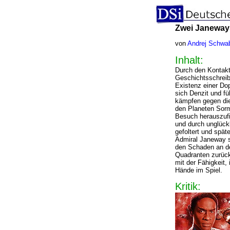
Zwei Janeways
von
Andrej Schwa
Inhalt:
Durch den Kontakt
Geschichtsschreibe
Existenz einer Do
sich Denzit und fü
kämpfen gegen die
den Planeten Sorm
Besuch herauszufi
und durch unglück
gefoltert und spät
Admiral Janeway s
den Schaden an der
Quadranten zurück
mit der Fähigkeit, 
Hände im Spiel.
Kritik: