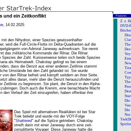
 und ein Zeitkonflikt
Features
Z. z. H
be
, 14.02.2025
DVD-E
Büche
Dis
Clas
 mit den Nihydron, einer Spezies gewissenhafter
r, wird die Full-Circle-Flotte im Delta-Quadranten auf die
The
ppelgängerin von Admiral Janeway aufmerksam. Sie nennt
Dee
hrt das militärische Kommando der Rilnar. Die Rilnar
Voy
 Spezies der Zahl. Kurioserweise teilen sich beide Spezies
Ente
ana als Heimatwelt. Chakotay gelingt es bei einem
New
nden, dass die Denzit aus einer anderen Zeitlinie stammt
Tit
liche Umstände bei den Zahl gelandet ist. Sie wurde
Com
er von den Rilnar befreit und kämpft seitdem an ihrer Seite.
Typ
etzt alles daran, mehr über die Denzit herauszufinden und
The 
 Zeitlinie zu begrenzen. Sie plant, die Denzit in den Alpha-
Pro
zubringen. Doch auch die Krenim, eine benachbarte Macht
Des
in den Verlauf der Zeit einzugreifen, haben offenbar ihre
Sta
Die
Van
Die
Das Spiel mit alternativen Realitäten ist bei Star
Not
Trek beliebt und wurde mit der VOY-Folge
TrekDi
"
Shattered
" auf die Spitze getrieben. Chakotay
Spiele
streift darin mit einer Janeway durch eine zeit-
zersplitterte Voyager. Diese Janeway hatte die