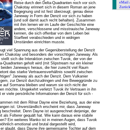
eMail 
Reise durch den Delta-Quadranten noch vor sich.
Zurüc
Chakotay erinnert sich in diesem Roman an jene
Begegnung und ist fest überzeugt, genau diese
Janeway in Form der Denzit vor sich zu haben
(und soll damit auch recht behalten). Zusammen
mit ihm lernen wir im Laufe der Geschichte eine
andere, verschlossene und misstrauische Janeway
kennen, die sich offenbar von dem Leben bei
Starfleet verabschieden und in widrigen
Umständen einrichten musste.
eugt viel Spannung aus der Gegenüberstellung der Denzit
en Chakotay und besonders der vorsichtigen Janeway. Als
 stellt sich die Interaktion zwischen Tuvok, der von der
-Quadranten geholt wird (mit Slipstream nur ein kleiner
 beiden Janeways heraus, die hier zurecht viel Raum
tont das starke Vertrauensverhältnis sowohl zwischen
chtigen" Janeway als auch der Denzit. Dem Vulkanier
nzigem, zur Denzit durchzudringen und ihre Beweggründe zu
ie auf Sormana bleiben und warum sie sich nicht der
en möchte. Umgekehrt verletzt Tuvok ihr Vertrauen in ihn
 er viele persönliche Informationen der Denzit für sich -
.
sammen mit dem Rilnar Dayne eine Beziehung, aus der eine
angen ist. Unverständlich erscheint mir, dass Janeway
 beschreitet. Denn Dayne ist ausgerechnet derjenige, der
it als Folterer gequält hat. Wie kann daraus eine stabile
en? Ein weiteres Manko ist in meinen Augen, dass Tuvok
öhnlich emotional und brutal dargestellt wird,
s er glaubt, dass Dayne ihre gemeinsame Tochter auf dem