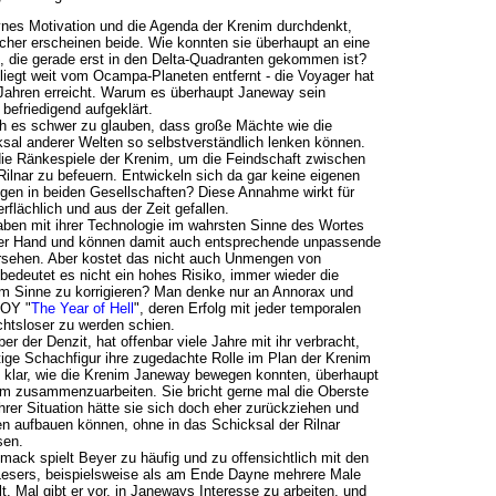
nes Motivation und die Agenda der Krenim durchdenkt,
cher erscheinen beide. Wie konnten sie überhaupt an eine
 die gerade erst in den Delta-Quadranten gekommen ist?
iegt weit vom Ocampa-Planeten entfernt - die Voyager hat
i Jahren erreicht. Warum es überhaupt Janeway sein
 befriedigend aufgeklärt.
h es schwer zu glauben, dass große Mächte wie die
sal anderer Welten so selbstverständlich lenken können.
 die Ränkespiele der Krenim, um die Feindschaft zwischen
ilnar zu befeuern. Entwickeln sich da gar keine eigenen
gen in beiden Gesellschaften? Diese Annahme wirkt für
rflächlich und aus der Zeit gefallen.
haben mit ihrer Technologie im wahrsten Sinne des Wortes
der Hand und können damit auch entsprechende unpassende
sehen. Aber kostet das nicht auch Unmengen von
edeutet es nicht ein hohes Risiko, immer wieder die
em Sinne zu korrigieren? Man denke nur an Annorax und
VOY "
The Year of Hell
", deren Erfolg mit jeder temporalen
chtsloser zu werden schien.
er der Denzit, hat offenbar viele Jahre mit ihr verbracht,
tige Schachfigur ihre zugedachte Rolle im Plan der Krenim
cht klar, wie die Krenim Janeway bewegen konnten, überhaupt
m zusammenzuarbeiten. Sie bricht gerne mal die Oberste
 ihrer Situation hätte sie sich doch eher zurückziehen und
en aufbauen können, ohne in das Schicksal der Rilnar
sen.
ack spielt Beyer zu häufig und zu offensichtlich mit den
esers, beispielsweise als am Ende Dayne mehrere Male
t. Mal gibt er vor, in Janeways Interesse zu arbeiten, und