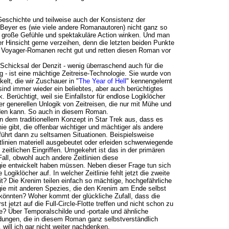
Geschichte und teilweise auch der Konsistenz der
Beyer es (wie viele andere Romanautoren) nicht ganz so
 große Gefühle und spektakuläre Action winken. Und man
er Hinsicht gerne verzeihen, denn die letzten beiden Punkte
en Voyager-Romanen recht gut und retten diesen Roman vor
Schicksal der Denzit - wenig überraschend auch für die
- ist eine mächtige Zeitreise-Technologie. Sie wurde von
elt, die wir Zuschauer in "
The Year of Hell
" kennengelernt
sind immer wieder ein beliebtes, aber auch berüchtigtes
 Berüchtigt, weil sie Einfallstor für endlose Logiklöcher
r generellen Unlogik von Zeitreisen, die nur mit Mühe und
den kann. So auch in diesem Roman.
n dem traditionellem Konzept in Star Trek aus, dass es
nie gibt, die offenbar wichtiger und mächtiger als andere
s führt dann zu seltsamen Situationen. Beispielsweise
linien materiell ausgebeutet oder erleiden schwerwiegende
zeitlichen Eingriffen. Umgekehrt ist das in der primären
 Fall, obwohl auch andere Zeitlinien diese
ie entwickelt haben müssen. Neben dieser Frage tun sich
 Logiklöcher auf. In welcher Zeitlinie fehlt jetzt die zweite
t? Die Krenim teilen einfach so mächtige, hochgefährliche
ie mit anderen Spezies, die den Krenim am Ende selbst
 könnten? Woher kommt der glückliche Zufall, dass die
t jetzt auf die Full-Circle-Flotte treffen und nicht schon zu
e? Über Temporalschilde und -portale und ähnliche
ndungen, die in diesem Roman ganz selbstverständlich
 will ich gar nicht weiter nachdenken.