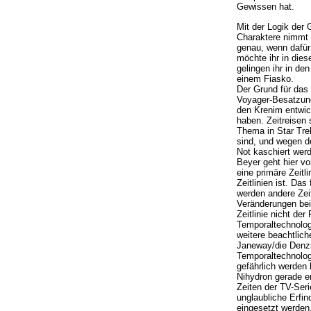
Gewissen hat.
Mit der Logik der 
Charaktere nimmt 
genau, wenn dafür
möchte ihr in dies
gelingen ihr in d
einem Fiasko.
Der Grund für das 
Voyager-Besatzung 
den Krenim entwick
haben. Zeitreisen 
Thema in Star Trek.
sind, und wegen de
Not kaschiert wer
Beyer geht hier vo
eine primäre Zeitli
Zeitlinien ist. Da
werden andere Zeit
Veränderungen bei 
Zeitlinie nicht der
Temporaltechnolog
weitere beachtliche
Janeway/die Denzi
Temporaltechnolog
gefährlich werden
Nihydron gerade ers
Zeiten der TV-Seri
unglaubliche Erfi
eingesetzt werden,