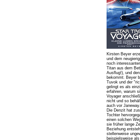
Kirsten Beyer erz
und dem neugierig
noch interessanter
Titan aus dem Beta
Ausflug!), und den
bekommt. Beyer be
Tuvok und der "ri
gelingt es als ei
erfahren, warum s
Voyager anschließ
nicht und so behält
auch vor Janeway
Die Denzit hat zu
Tochter hervorgeg
einen solchen Weg
sie früher lange Ze
Beziehung entsteh
stellenweise ungew
beispielsweise al