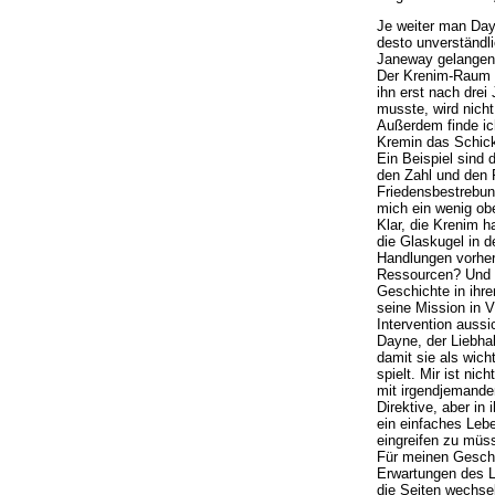
Je weiter man Day
desto unverständli
Janeway gelangen,
Der Krenim-Raum l
ihn erst nach dre
musste, wird nicht
Außerdem finde ic
Kremin das Schick
Ein Beispiel sind
den Zahl und den R
Friedensbestrebun
mich ein wenig obe
Klar, die Krenim 
die Glaskugel in 
Handlungen vorher
Ressourcen? Und b
Geschichte in ihr
seine Mission in 
Intervention aussi
Dayne, der Liebhab
damit sie als wich
spielt. Mir ist ni
mit irgendjemande
Direktive, aber in
ein einfaches Leb
eingreifen zu müs
Für meinen Geschm
Erwartungen des L
die Seiten wechsel