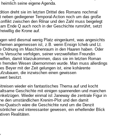
h heimlich seine eigene Agenda.
dition dreht sie im letzten Drittel des Romans nochmal
eht neben gediegener Temporal-Action noch um das große
onflikt zwischen den Rilnar und den Zahl muss beigelegt
am Ende Q auch noch in der Geschichte rumrührt, setzt
eiwillig die Krone auf.
en wird diesmal wenig Platz eingeräumt, was angesichts
 Themen angemessen ist, z.B. wenn Ensign Icheb und Lt.
ie Ordnung im Maschinenraum in den Haaren haben. Oder
s Versuche verfolgen, seiner verzweifelten Freundin
elfen, damit klarzukommen, dass sie im letzten Roman
m fremden Wesen übernommen wurde. Man muss allerdings
s Beyer mit der Zeit gelungen ist, eine kohärente
aufzubauen, die inzwischen einen gewissen
ert besitzt.
eitreisen wieder ein fantastisches Thema auf und kocht
haltsame Geschichte mit einigen spannenden und manchen
nkelzügen. Wieder einmal ist Janeway die zentrale Figur in
e den umständlichen Krenim-Plot und den damit
o-Quatsch wäre die Geschichte rund um die Denzit
sönlicher und interessanter gewesen, ein erhellender Blick
ativen Realitäten.
r