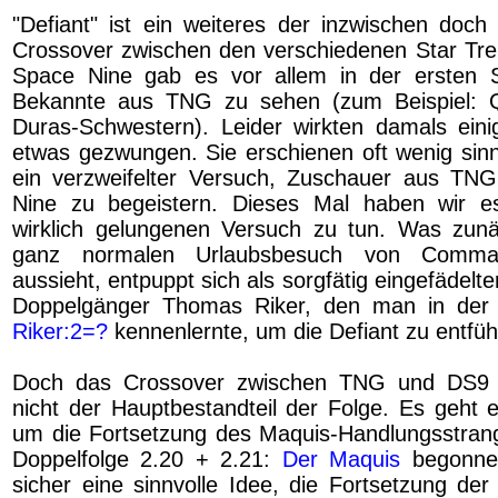
"Defiant" ist ein weiteres der inzwischen doch 
Crossover zwischen den verschiedenen Star Tre
Space Nine gab es vor allem in der ersten St
Bekannte aus TNG zu sehen (zum Beispiel: 
Duras-Schwestern). Leider wirkten damals ein
etwas gezwungen. Sie erschienen oft wenig sinn
ein verzweifelter Versuch, Zuschauer aus TN
Nine zu begeistern. Dieses Mal haben wir 
wirklich gelungenen Versuch zu tun. Was zun
ganz normalen Urlaubsbesuch von Comman
aussieht, entpuppt sich als sorgfätig eingefädelt
Doppelgänger Thomas Riker, den man in der
Riker:2=?
kennenlernte, um die Defiant zu entfüh
Doch das Crossover zwischen TNG und DS9 is
nicht der Hauptbestandteil der Folge. Es geht e
um die Fortsetzung des Maquis-Handlungsstrang
Doppelfolge 2.20 + 2.21:
Der Maquis
begonne
sicher eine sinnvolle Idee, die Fortsetzung de