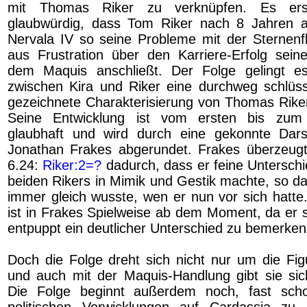
mit Thomas Riker zu verknüpfen. Es ers
glaubwürdig, dass Tom Riker nach 8 Jahren 
Nervala IV so seine Probleme mit der Sternenfl
aus Frustration über den Karriere-Erfolg sei
dem Maquis anschließt. Der Folge gelingt 
zwischen Kira und Riker eine durchweg schlüs
gezeichnete Charakterisierung von Thomas Riker
Seine Entwicklung ist vom ersten bis zum
glaubhaft und wird durch eine gekonnte Darst
Jonathan Frakes abgerundet. Frakes überzeugt
6.24:
Riker:2=?
dadurch, dass er feine Untersch
beiden Rikers in Mimik und Gestik machte, so d
immer gleich wusste, wen er nun vor sich hatte
ist in Frakes Spielweise ab dem Moment, da er s
entpuppt ein deutlicher Unterschied zu bemerken
Doch die Folge dreht sich nicht nur um die Fi
und auch mit der Maquis-Handlung gibt sie sich
Die Folge beginnt außerdem noch, fast sch
politischen Verwicklungen auf Cardassia zu 