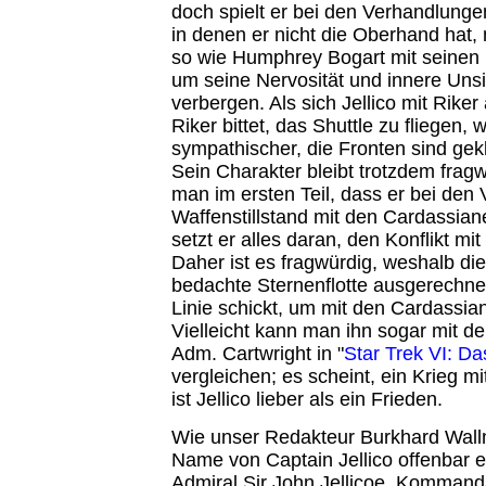
doch spielt er bei den Verhandlungen
in denen er nicht die Oberhand hat,
so wie Humphrey Bogart mit seinen S
um seine Nervosität und innere Unsi
verbergen. Als sich Jellico mit Riker
Riker bittet, das Shuttle zu fliegen, 
sympathischer, die Fronten sind gekl
Sein Charakter bleibt trotzdem fragw
man im ersten Teil, dass er bei de
Waffenstillstand mit den Cardassian
setzt er alles daran, den Konflikt mi
Daher ist es fragwürdig, weshalb die
bedachte Sternenflotte ausgerechnet
Linie schickt, um mit den Cardassia
Vielleicht kann man ihn sogar mit 
Adm. Cartwright in "
Star Trek VI: D
vergleichen; es scheint, ein Krieg m
ist Jellico lieber als ein Frieden.
Wie unser Redakteur Burkhard Walln
Name von Captain Jellico offenbar e
Admiral Sir John Jellicoe, Kommanda