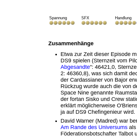
Spannung
SFX
Handlung
Zusammenhänge
Etwa zur Zeit dieser Episode 
DS9 spielen (Sternzeit vom Pilot
Abgesandte
": 46421,0, Sternzei
2: 46360,8), was sich damit de
der Cardassianer von Bajor erw
Rückzug wurde auch die von d
Space Nine genannte Raumstat
der fortan Sisko und Crew stat
erklärt möglicherweise O'Brien
ja auf DS9 Chefingenieur wird.
David Warner (Madred) war ber
Am Rande des Universums
als
Föderationsbotschafter Talbot 