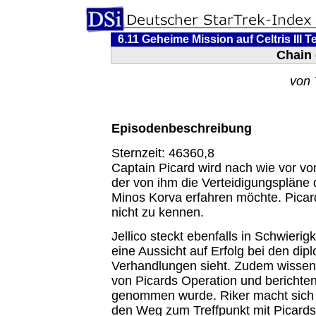
6.11 Geheime Mission auf Celtris III Tei
Chain 
von 
Episodenbeschreibung
Sternzeit: 46360,8
Captain Picard wird nach wie vor vo
der von ihm die Verteidigungspläne 
Minos Korva erfahren möchte. Picard
nicht zu kennen.
Jellico steckt ebenfalls in Schwierig
eine Aussicht auf Erfolg bei den dip
Verhandlungen sieht. Zudem wissen
von Picards Operation und berichte
genommen wurde. Riker macht sich m
den Weg zum Treffpunkt mit Picards