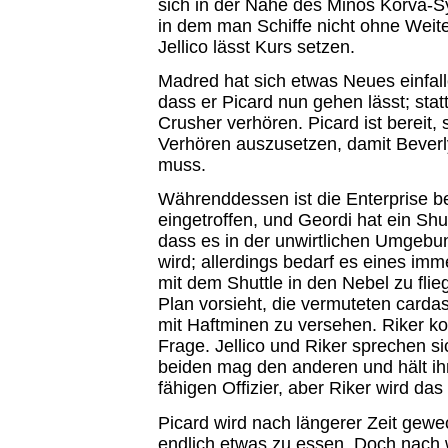
sich in der Nähe des Minos Korva-S
in dem man Schiffe nicht ohne Weite
Jellico lässt Kurs setzen.
Madred hat sich etwas Neues einfall
dass er Picard nun gehen lässt; stat
Crusher verhören. Picard ist bereit, 
Verhören auszusetzen, damit Beverly
muss.
Währenddessen ist die Enterprise b
eingetroffen, und Geordi hat ein Shut
dass es in der unwirtlichen Umgebu
wird; allerdings bedarf es eines im
mit dem Shuttle in den Nebel zu flie
Plan vorsieht, die vermuteten carda
mit Haftminen zu versehen. Riker ko
Frage. Jellico und Riker sprechen si
beiden mag den anderen und hält ihn
fähigen Offizier, aber Riker wird das 
Picard wird nach längerer Zeit gew
endlich etwas zu essen. Doch nach w