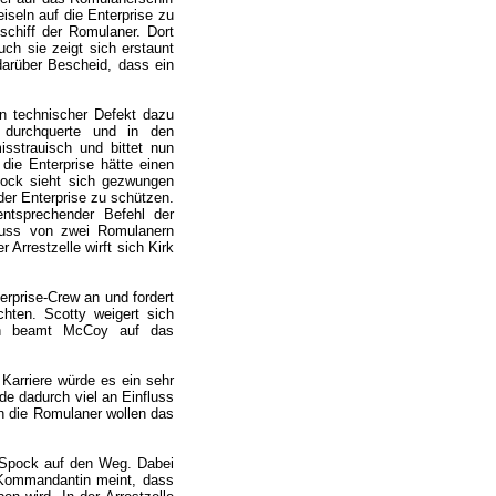
iseln auf die Enterprise zu
chiff der Romulaner. Dort
ch sie zeigt sich erstaunt
darüber Bescheid, dass ein
in technischer Defekt dazu
e durchquerte und in den
sstrauisch und bittet nun
die Enterprise hätte einen
pock sieht sich gezwungen
er Enterprise zu schützen.
ntsprechender Befehl der
 muss von zwei Romulanern
 Arrestzelle wirft sich Kirk
rprise-Crew an und fordert
hten. Scotty weigert sich
hen beamt McCoy auf das
Karriere würde es ein sehr
de dadurch viel an Einfluss
n die Romulaner wollen das
t Spock auf den Weg. Dabei
 Kommandantin meint, dass