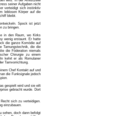
n wird. In der Arrestzelle
tress seiner Aufgaben nicht
 verteidigt sich instinktiv
m leblosen Körper auf die
iff bleibt.
twickeln. Spock ist jetzt
n zu bringen.
ise in den Raum, wo Kirks
oy wenig erstaunt. Er hatte
pock die ganze Komödie auf
e Tarnungstechnik, die die
tte die Föderation niemals
tischer Chirurgie zu einem
ln kehrt er als Romulaner
der Tarnvorrichtung.
seinem Chef Kontakt auf und
man die Funksignale jedoch
pion.
 gespielt wird und sie eilt
rprise gebracht wurde. Dort
echt sich zu verteidigen.
ung einzubauen.
zu sehen, doch dann befolgt