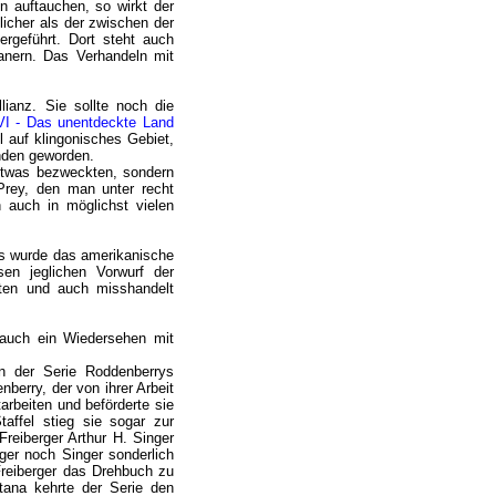
n auftauchen, so wirkt der
icher als der zwischen der
rgeführt. Dort steht auch
anern. Das Verhandeln mit
lianz. Sie sollte noch die
VI - Das unentdeckte Land
 auf klingonisches Gebiet,
inden geworden.
detwas bezweckten, sondern
 Prey, den man unter recht
h auch in möglichst vielen
es wurde das amerikanische
en jeglichen Vorwurf der
ten und auch misshandelt
s auch ein Wiedersehen mit
nn der Serie Roddenberrys
berry, der von ihrer Arbeit
rbeiten und beförderte sie
affel stieg sie sogar zur
Freiberger Arthur H. Singer
rger noch Singer sonderlich
Freiberger das Drehbuch zu
tana kehrte der Serie den