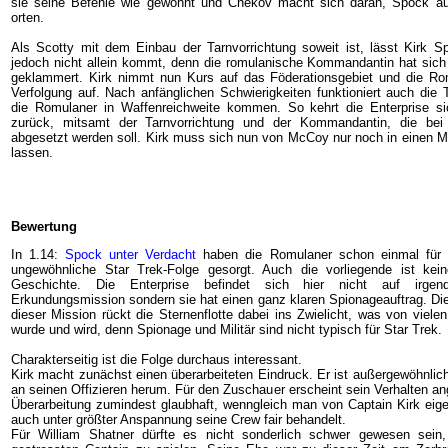
sie seine Befehle wie gewohnt und Chekov macht sich daran, Spock a
orten.
Als Scotty mit dem Einbau der Tarnvorrichtung soweit ist, lässt Kirk 
jedoch nicht allein kommt, denn die romulanische Kommandantin hat sic
geklammert. Kirk nimmt nun Kurs auf das Föderationsgebiet und die Ro
Verfolgung auf. Nach anfänglichen Schwierigkeiten funktioniert auch die T
die Romulaner in Waffenreichweite kommen. So kehrt die Enterprise sic
zurück, mitsamt der Tarnvorrichtung und der Kommandantin, die be
abgesetzt werden soll. Kirk muss sich nun von McCoy nur noch in einen
lassen.
Bewertung
In 1.14:
Spock unter Verdacht
haben die Romulaner schon einmal für e
ungewöhnliche Star Trek-Folge gesorgt. Auch die vorliegende ist kei
Geschichte. Die Enterprise befindet sich hier nicht auf irgen
Erkundungsmission sondern sie hat einen ganz klaren Spionageauftrag. Die
dieser Mission rückt die Sternenflotte dabei ins Zwielicht, was von vielen
wurde und wird, denn Spionage und Militär sind nicht typisch für Star Trek.
Charakterseitig ist die Folge durchaus interessant.
Kirk macht zunächst einen überarbeiteten Eindruck. Er ist außergewöhnlich
an seinen Offizieren herum. Für den Zuschauer erscheint sein Verhalten an
Überarbeitung zumindest glaubhaft, wenngleich man von Captain Kirk eigen
auch unter größter Anspannung seine Crew fair behandelt.
Für William Shatner dürfte es nicht sonderlich schwer gewesen sein,