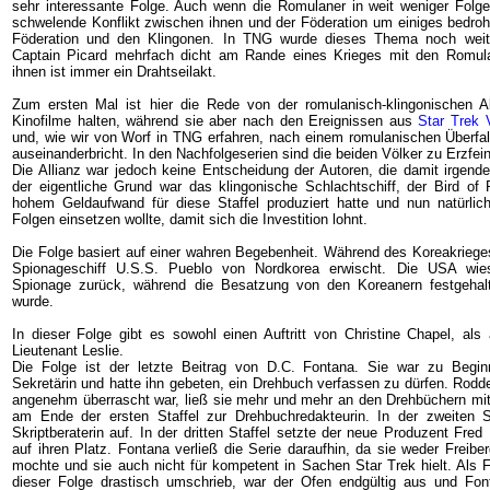
sehr interessante Folge. Auch wenn die Romulaner in weit weniger Folge
schwelende Konflikt zwischen ihnen und der Föderation um einiges bedrohl
Föderation und den Klingonen. In TNG wurde dieses Thema noch weite
Captain Picard mehrfach dicht am Rande eines Krieges mit den Romul
ihnen ist immer ein Drahtseilakt.
Zum ersten Mal ist hier die Rede von der romulanisch-klingonischen Al
Kinofilme halten, während sie aber nach den Ereignissen aus
Star Trek 
und, wie wir von Worf in TNG erfahren, nach einem romulanischen Überfall
auseinanderbricht. In den Nachfolgeserien sind die beiden Völker zu Erzfe
Die Allianz war jedoch keine Entscheidung der Autoren, die damit irgen
der eigentliche Grund war das klingonische Schlachtschiff, der Bird of
hohem Geldaufwand für diese Staffel produziert hatte und nun natürlic
Folgen einsetzen wollte, damit sich die Investition lohnt.
Die Folge basiert auf einer wahren Begebenheit. Während des Koreakrieg
Spionageschiff U.S.S. Pueblo von Nordkorea erwischt. Die USA wies
Spionage zurück, während die Besatzung von den Koreanern festgehal
wurde.
In dieser Folge gibt es sowohl einen Auftritt von Christine Chapel, al
Lieutenant Leslie.
Die Folge ist der letzte Beitrag von D.C. Fontana. Sie war zu Begi
Sekretärin und hatte ihn gebeten, ein Drehbuch verfassen zu dürfen. Rodden
angenehm überrascht war, ließ sie mehr und mehr an den Drehbüchern mita
am Ende der ersten Staffel zur Drehbuchredakteurin. In der zweiten St
Skriptberaterin auf. In der dritten Staffel setzte der neue Produzent Fred 
auf ihren Platz. Fontana verließ die Serie daraufhin, da sie weder Freibe
mochte und sie auch nicht für kompetent in Sachen Star Trek hielt. Als 
dieser Folge drastisch umschrieb, war der Ofen endgültig aus und Fon