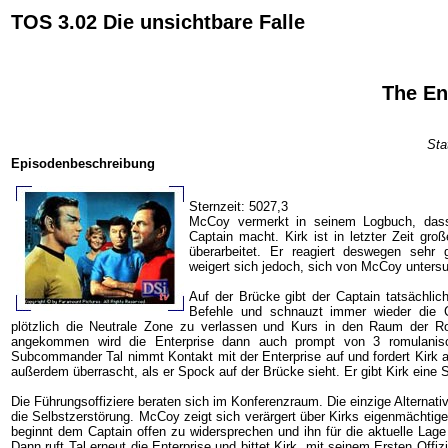
TOS 3.02 Die unsichtbare Falle
The En
Sta
Episodenbeschreibung
Sternzeit: 5027,3
McCoy vermerkt in seinem Logbuch, das
Captain macht. Kirk ist in letzter Zeit gr
überarbeitet. Er reagiert deswegen sehr g
weigert sich jedoch, sich von McCoy unters
Auf der Brücke gibt der Captain tatsächlic
Befehle und schnauzt immer wieder die C
plötzlich die Neutrale Zone zu verlassen und Kurs in den Raum der 
angekommen wird die Enterprise dann auch prompt von 3 romulanisch
Subcommander Tal nimmt Kontakt mit der Enterprise auf und fordert Kirk au
außerdem überrascht, als er Spock auf der Brücke sieht. Er gibt Kirk eine
Die Führungsoffiziere beraten sich im Konferenzraum. Die einzige Alternative
die Selbstzerstörung. McCoy zeigt sich verärgert über Kirks eigenmächti
beginnt dem Captain offen zu widersprechen und ihn für die aktuelle Lage
Dann ruft Tal erneut die Enterprise und bittet Kirk, mit seinem Ersten Offi