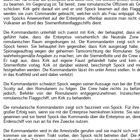
zu beamen. Im Gegenzug ist Tal bereit, zwei romulansiche Offiziere als Ge
schicken. Kirk geht darauf ein und er und Spock beamen auf das Flaggs
werden sie zum Commander gebracht, welcher sich als Frau entpuppt. Au
von Spocks Anwesenheit auf der Enterprise, offenbar wusste man nicht 
Vulkanier an Bord des Sternenflottenflaggschiffs dient.
Die Kommandantin unterhält sich zuerst mit Kirk, der behauptet, dass e
geführt habe, dass die Enterprise versehentlich die Neutrale Zon
romulanischen Raum eingedrungen ist. Die Kommandantin zeigt sich mi
Spock herein. Sie behauptet ihm gegenüber, dass Kirk ausgesagt habe, 
Spionageauftrag wegen der geheimen Tarnvorrichtung der Romulaner. S
wahrheitsgemäße Angaben zu machen, um die Sternenflotte und die Crew d
Er sagt aus, dass Kirk auf eigene Faust gehandelt habe und kein e
Sternenflotte vorlag. Kirk ist darüber wütend, beschimpft Spock und
festgehalten werden. Die Kommandantin lässt ihn unter Arrest stellen. In der
in das Kraftfeld und wird dabei verletzt.
Die Kommandantin schwärzt Spock wegen seiner Aussage nun bei der Ente
Scotty auf, den Romulanern zu folgen. Die Crew habe nichts zu befürc
jedoch, Befehle von der Romulanerin entgegenzunehmen. Inzwisc
romulanische Flaggschiff, um Kirk zu behandeln.
Die romulanische Kommandantin zeigt sich fasziniert von Spock. Für ihre 
großer Erfolg sein, wenn sie mit der Enterprise heimkehren könnte. Sie wür
gewinnen und sie bietet Spock das Kommando über die Enterprise an, den
Erdenschiff von nun an für ihre Zwecke nutzen.
Die Kommandantin wird in die Arrestzelle gerufen und sie macht sich mi
kommen sie an einem Trakt vorbei, den Spock nicht betreten darf. Die