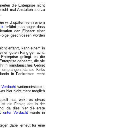
reifen die Enterprise nicht
nicht mal Anstalten sie zu
.
 Sie wird später nie in einem
ekt
erfährt man sogar, dass
eration den Einsatz einer
r Folge geschlossen worden
cht erfährt, kann einem in
e einen guten Fang gemacht.
Enterprise gelingt es die
Enterprise gebeamt, die sie
hr in romulanisches Gebiet
h empfangen, da sie Kirks
antin in Fankreisen recht
 Verdacht
weiterentwickelt.
was hier nicht mehr möglich
spielt hat, wirkt es etwas
ist ein Fehler, der in der
d, da dies hier die erste
 unter Verdacht
wurde in
orgen dabei erneut für eine