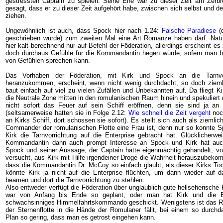
gestressten Captain zu spielen. Seine Ehe war zu dieser Zeit am Zerbr
gesagt, dass er zu dieser Zeit aufgehört habe, zwischen sich selbst und de
ziehen.
Ungewöhnlich ist auch, dass Spock hier nach 1.24:
Falsche Paradiese
(d
geschrieben wurde) zum zweiten Mal eine Art Romanze haben darf. Natür
hier kalt berechnend nur auf Befehl der Föderation, allerdings erscheint es
doch durchaus Gefühle für die Kommandantin hegen würde, sofern man be
von Gefühlen sprechen kann.
Das Vorhaben der Föderation, mit Kirk und Spock an die Tarnvo
heranzukommen, erscheint, wenn nicht wenig durchdacht, so doch zieml
baut einfach auf viel zu vielen Zufällen und Unbekannten auf. Da fliegt Ki
die Neutrale Zone mitten in den romulanischen Raum hinein und spekuliert
nicht sofort das Feuer auf sein Schiff eröffnen, denn sie sind ja an d
(seltsamerweise hatten sie in Folge 2.12:
Wie schnell die Zeit vergeht
noch
an Kirks Schiff, dort schossen sie sofort). Es stellt sich auch als ziemli
Commander der romulanischen Flotte eine Frau ist, denn nur so konnte Sp
Kirk die Tarnvorrichtung auf die Enterprise gebracht hat. Glücklicherwe
Kommandantin dann auch prompt Interesse an Spock und Kirk hat auc
Spock und seiner Aussage, der Captain hätte eigenmächtig gehandelt, völl
versucht, aus Kirk mit Hilfe irgendeiner Droge die Wahrheit herauszubek
dass die Kommandantin Dr. McCoy so einfach glaubt, als dieser Kirks Tod 
könnte Kirk ja nicht auf die Enterprise flüchten, um dann wieder auf 
beamen und dort die Tarnvorrichtung zu stehlen.
Also entweder verfügt die Föderation über unglaublich gute hellseherisch
war von Anfang bis Ende so geplant, oder man hat Kirk und die En
schwachsinniges Himmelfahrtskommando geschickt. Wenigstens ist das Ri
der Sternenflotte in die Hände der Romulaner fällt, bei einem so durch
Plan so gering, dass man es getrost eingehen kann.