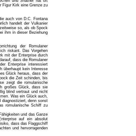
echen und Shatner hat oft
r Figur Kirk eine Grenze zu
ie auch von D.C. Fontana
lich handelt der Vulkanier
 zeitweise so, als ob Spock
i ihm in dieser Beziehung
rrichtung der Romulaner
ich riskant. Das Vorgehen
rk mit der Enterprise durch
 darauf, dass die Romulaner
er Enterprise interessiert
 überhaupt kein Interesse
ches Glück heraus, dass der
ock die Zeit schinden, bis
ise zeigt die romulanische
h großes Glück, dass sie
ig blind vertraut und nicht
ommen. Was ein Glück auch,
diagnostiziert, denn sonst
das romulanische Schiff zu
e Fähigkeiten und das Ganze
terprise auf ein absolut
siko, dass das Flaggschiff
dachten und hervorragenden