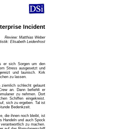
terprise Incident
Review: Matthias Weber
tistik: Elisabeth Leidenfrost
s er sich Sorgen um den
oßem Stress ausgesetzt und
ereizt und launisch. Kirk
uchen zu lassen.
h ziemlich schlecht gelaunt
rew an. Dann befiehlt er
Romulaner zu nehmen. Dort
en Schiffen eingekreist.
f, sich zu ergeben. Tal ist
 Stunde Bedenkzeit.
, die ihnen noch bleibt, ist
ges Handeln und auch Spock
 verantwortlich zu machen.
zier auf das Romulanerschiff