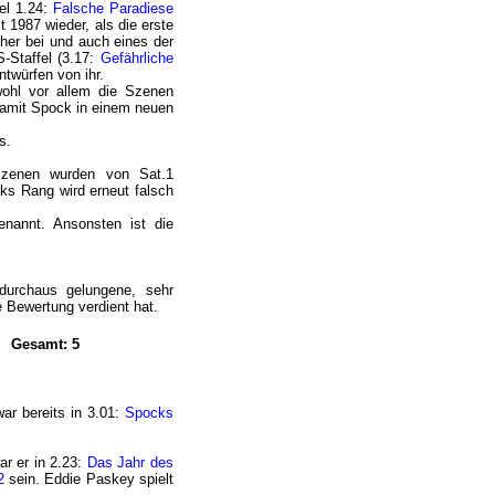
el 1.24:
Falsche Paradiese
t 1987 wieder, als die erste
cher bei und auch eines der
-Staffel (3.17:
Gefährliche
twürfen von ihr.
wohl vor allem die Szenen
damit Spock in einem neuen
s.
Szenen wurden von Sat.1
cks Rang wird erneut falsch
enannt. Ansonsten ist die
 durchaus gelungene, sehr
e Bewertung verdient hat.
Gesamt: 5
war bereits in 3.01:
Spocks
ar er in 2.23:
Das Jahr des
2
sein. Eddie Paskey spielt