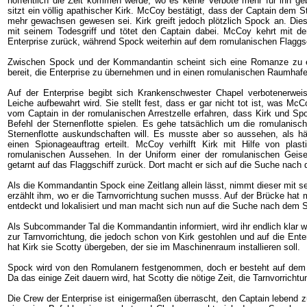
hoffentlich die Zeit kommen werde, wo es keine Verbote mehr für ihn gebe
sitzt ein völlig apathischer Kirk. McCoy bestätigt, dass der Captain dem S
mehr gewachsen gewesen sei. Kirk greift jedoch plötzlich Spock an. Dieser
mit seinem Todesgriff und tötet den Captain dabei. McCoy kehrt mit de
Enterprise zurück, während Spock weiterhin auf dem romulanischen Flaggsch
Zwischen Spock und der Kommandantin scheint sich eine Romanze zu en
bereit, die Enterprise zu übernehmen und in einen romulanischen Raumhafe
Auf der Enterprise begibt sich Krankenschwester Chapel verbotenerwe
Leiche aufbewahrt wird. Sie stellt fest, dass er gar nicht tot ist, was McC
vom Captain in der romulanischen Arrestzelle erfahren, dass Kirk und S
Befehl der Sternenflotte spielen. Es gehe tatsächlich um die romulanisch
Sternenflotte auskundschaften will. Es musste aber so aussehen, als hä
einen Spionageauftrag erteilt. McCoy verhilft Kirk mit Hilfe von plas
romulanischen Aussehen. In der Uniform einer der romulanischen Geise
getarnt auf das Flaggschiff zurück. Dort macht er sich auf die Suche nach 
Als die Kommandantin Spock eine Zeitlang allein lässt, nimmt dieser mit 
erzählt ihm, wo er die Tarnvorrichtung suchen musss. Auf der Brücke hat 
entdeckt und lokalisiert und man macht sich nun auf die Suche nach dem S
Als Subcommander Tal die Kommandantin informiert, wird ihr endlich klar was
zur Tarnvorrichtung, die jedoch schon von Kirk gestohlen und auf die Ente
hat Kirk sie Scotty übergeben, der sie im Maschinenraum installieren soll.
Spock wird von den Romulanern festgenommen, doch er besteht auf dem R
Da das einige Zeit dauern wird, hat Scotty die nötige Zeit, die Tarnvorricht
Die Crew der Enterprise ist einigermaßen überrascht, den Captain lebend 