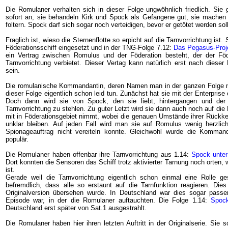
Die Romulaner verhalten sich in dieser Folge ungwöhnlich friedlich. Sie g
sofort an, sie behandeln Kirk und Spock als Gefangene gut, sie machen 
foltern. Spock darf sich sogar noch verteidigen, bevor er getötet werden soll
Fraglich ist, wieso die Sternenflotte so erpicht auf die Tarnvorrichtung ist.
Föderationsschiff eingesetzt und in der TNG-Folge 7.12:
Das Pegasus-Proj
ein Vertrag zwischen Romulus und der Föderation besteht, der der Föd
Tarnvorrichtung verbietet. Dieser Vertag kann natürlich erst nach diese
sein.
Die romulanische Kommandantin, deren Namen man in der ganzen Folge ni
dieser Folge eigentlich schon leid tun. Zunächst hat sie mit der Enterpris
Doch dann wird sie von Spock, den sie liebt, hintergangen und der 
Tarnvorrichtung zu stehlen. Zu guter Letzt wird sie dann auch noch auf die 
mit in Föderationsgebiet nimmt, wobei die genauen Umstände ihrer Rückke
unklar bleiben. Auf jeden Fall wird man sie auf Romulus wenig herzlic
Spionageauftrag nicht vereiteln konnte. Gleichwohl wurde die Kommand
populär.
Die Romulaner haben offenbar ihre Tarnvorrichtung aus 1.14:
Spock unter
Dort konnten die Sensoren das Schiff trotz aktivierter Tarnung noch orten, 
ist.
Gerade weil die Tarnvorrichtung eigentlich schon einmal eine Rolle ge
befremdlich, dass alle so erstaunt auf die Tarnfunktion reagieren. Dies 
Originalversion übersehen wurde. In Deutschland war dies sogar passen
Episode war, in der die Romulaner auftauchten. Die Folge 1.14:
Spock
Deutschland erst später von Sat.1 ausgestrahlt.
Die Romulaner haben hier ihren letzten Auftritt in der Originalserie. Sie s