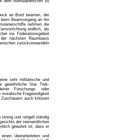
uf dem Romulanerschiff zu
Spock an Bord beamen, der
h beim Beamvorgang an ihn
mulanerschiffe nehmen die
arnvorrichtung endlich, als
her ins Föderationsgebiet
i der nächsten Raumbasis
 Menschen zurückverwandeln
ine sehr militärische und
ne gewöhnliche Star Trek-
deiner Forschungs- oder
 moralische Fragwürdigkeit
 Zuschauern auch kritisiert
 streng und nörgelt ständig
gesichts der vermeintlichen
tlich gewohnt ist, dass er
 einen überarbeiteten und