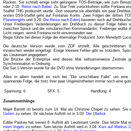
Rücken. Sie schrieb einige sehr gelungene TOS-Beiträge, wie zum Beispi
oder 2.10:
Reise nach Babel
. Zu Star Trek zurückkehren sollte Fontana ers
Staffel TNG produziert wurde. Dort steuerte sie ebenfalls ein paar Drehbü
ersten DS9-Staffel geht auf Fontanas Konto. Zwei Folgen der dritten TOS
Planetengirls
und 3.20:
Die Reise nach Eden
) basieren noch auf Drehbuchen
Unter Freibergers Veränderungen am Drehbuch zu dieser Folge fallen 
zwischen Spock und der romulanischen Kommandantin. Freiberger wollte 
Licht zeigen, womit Fontana nicht einverstanden war.
Regie führte bei dieser Folge der ehemalige Produzent John Meredyth Luca
Die deutsche Version wurde vom ZDF erstellt. Alle geschnittenen 
inzwischen wieder eingefügt. Einige kleinere Fehler gibt es trotzdem. Spo
als Lieutenant angegeben.
Die Brücke der Enterprise wird dieses Mal seltsamerweise Zentrale g
Synchronisation in Ordnung.
Die Sat.1-Version wurde für die DVD ohne Veränderungen übernommen.
Alles in allem handelt es sich bei "Die unsichtbare Falle" um eine
spannende Folge, die trotz ihrer paar Ungereimtheiten immer noch eine gut
Spannung: 6
SFX: 5
Handlung: 4
Zusammenhänge
Majel Barrett ist bereits zum 14. Mal als Christine Chapel zu sehen. Sie 
Gehirn
zu sehen. Ihr nächster Auftritt ist in 3.03:
Der Obelisk
.
Eddie Paskey hat seinen 8. Auftritt als Lieutenant Leslie. Das letzte Mal w
roten Vogels
zu sehen. Sein letzter Auftritt wird in 3.04:
Kurs auf Markus 1