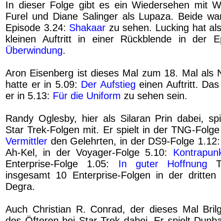
In dieser Folge gibt es ein Wiedersehen mit Wi
Furel und Diane Salinger als Lupaza. Beide war
Episode 3.24:
Shakaar
zu sehen. Lucking hat als
kleinen Auftritt in einer Rückblende in der 
Überwindung
.
Aron Eisenberg ist dieses Mal zum 18. Mal als N
hatte er in 5.09:
Der Aufstieg
einen Auftritt. Da
er in 5.13:
Für die Uniform
zu sehen sein.
Randy Oglesby, hier als Silaran Prin dabei, spi
Star Trek-Folgen mit. Er spielt in der TNG-Folg
Vermittler
den Gelehrten, in der DS9-Folge 1.12
Ah-Kel, in der Voyager-Folge 5.10:
Kontrapun
Enterprise-Folge 1.05:
In guter Hoffnung
Tr
insgesamt 10 Enterprise-Folgen in der dritten 
Degra.
Auch Christian R. Conrad, der dieses Mal Brilga
des Öfteren bei Star Trek dabei. Er spielt Dunb