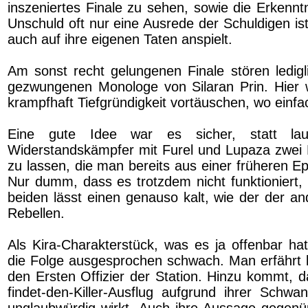
inszeniertes Finale zu sehen, sowie die Erkennt
Unschuld oft nur eine Ausrede der Schuldigen ist
auch auf ihre eigenen Taten anspielt.
Am sonst recht gelungenen Finale stören ledigl
gezwungenen Monologe von Silaran Prin. Hier 
krampfhaft Tiefgründigkeit vortäuschen, wo einfac
Eine gute Idee war es sicher, statt lau
Widerstandskämpfer mit Furel und Lupaza zwei
zu lassen, die man bereits aus einer früheren E
Nur dumm, dass es trotzdem nicht funktioniert,
beiden lässt einen genauso kalt, wie der der a
Rebellen.
Als Kira-Charakterstück, was es ja offenbar hatt
die Folge ausgesprochen schwach. Man erfährt
den Ersten Offizier der Station. Hinzu kommt, d
findet-den-Killer-Ausflug aufgrund ihrer Schwa
unglaubwürdig wirkt. Auch ihre Aussage gegenüp