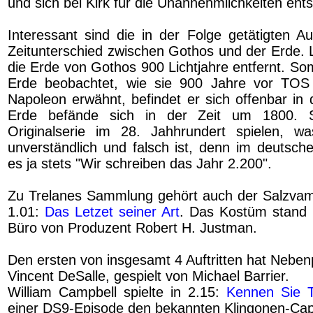
und sich bei Kirk für die Unannehmlichkeiten ent
Interessant sind die in der Folge getätigten 
Zeitunterschied zwischen Gothos und der Erde. L
die Erde von Gothos 900 Lichtjahre entfernt. Som
Erde beobachtet, wie sie 900 Jahre vor TOS
Napoleon erwähnt, befindet er sich offenbar in
Erde befände sich in der Zeit um 1800. 
Originalserie im 28. Jahhrundert spielen, was
unverständlich und falsch ist, denn im deutsch
es ja stets "Wir schreiben das Jahr 2.200".
Zu Trelanes Sammlung gehört auch der Salzvam
1.01:
Das Letzet seiner Art
. Das Kostüm stand 
Büro von Produzent Robert H. Justman.
Den ersten von insgesamt 4 Auftritten hat Neben
Vincent DeSalle, gespielt von Michael Barrier.
William Campbell spielte in 2.15:
Kennen Sie T
einer DS9-Episode den bekannten Klingonen-Capt