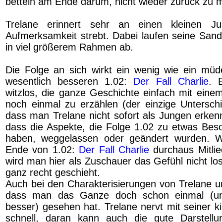
betteln am Ende darum, nicht wieder zurück zu 
Trelane erinnert sehr an einen kleinen J
Aufmerksamkeit strebt. Dabei laufen seine Sand
in viel größerem Rahmen ab.
Die Folge an sich wirkt ein wenig wie ein mü
wesentlich besseren 1.02:
Der Fall Charlie
. 
witzlos, die ganze Geschichte einfach mit ein
noch einmal zu erzählen (der einzige Unterschi
dass man Trelane nicht sofort als Jungen erken
dass die Aspekte, die Folge 1.02 zu etwas Be
haben, weggelassen oder geändert wurden.
Ende von 1.02:
Der Fall Charlie
durchaus Mitlie
wird man hier als Zuschauer das Gefühl nicht lo
ganz recht geschieht.
Auch bei den Charakterisierungen von Trelane un
dass man das Ganze doch schon einmal (und
besser) gesehen hat. Trelane nervt mit seiner k
schnell, daran kann auch die gute Darstellu