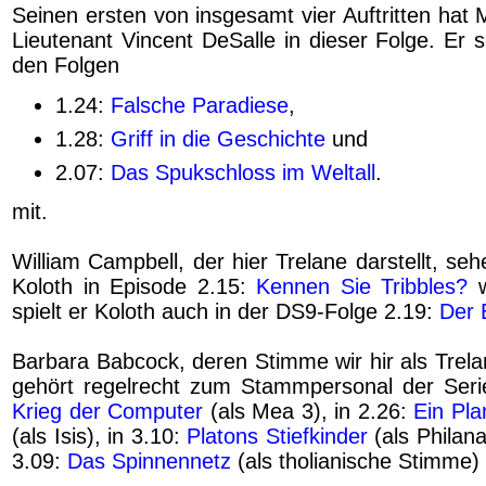
Seinen ersten von insgesamt vier Auftritten hat M
Lieutenant Vincent DeSalle in dieser Folge. Er 
den Folgen
1.24:
Falsche Paradiese
,
1.28:
Griff in die Geschichte
und
2.07:
Das Spukschloss im Weltall
.
mit.
William Campbell, der hier Trelane darstellt, seh
Koloth in Episode 2.15:
Kennen Sie Tribbles?
w
spielt er Koloth auch in der DS9-Folge 2.19:
Der 
Barbara Babcock, deren Stimme wir hir als Trela
gehört regelrecht zum Stammpersonal der Serie.
Krieg der Computer
(als Mea 3), in 2.26:
Ein Pla
(als Isis), in 3.10:
Platons Stiefkinder
(als Philan
3.09:
Das Spinnennetz
(als tholianische Stimme)