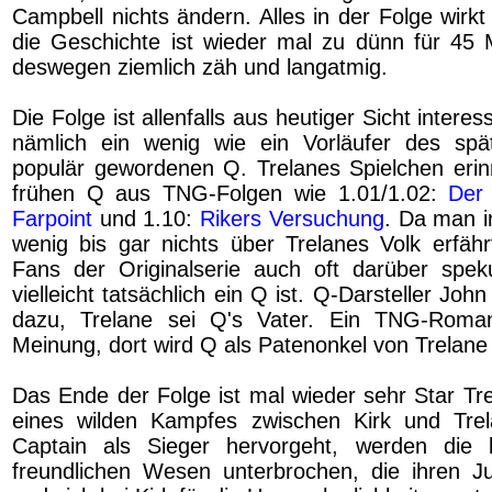
Campbell nichts ändern. Alles in der Folge wirk
die Geschichte ist wieder mal zu dünn für 45 
deswegen ziemlich zäh und langatmig.
Die Folge ist allenfalls aus heutiger Sicht interes
nämlich ein wenig wie ein Vorläufer des sp
populär gewordenen Q. Trelanes Spielchen eri
frühen Q aus TNG-Folgen wie 1.01/1.02:
Der 
Farpoint
und 1.10:
Rikers Versuchung
. Da man i
wenig bis gar nichts über Trelanes Volk erfähr
Fans der Originalserie auch oft darüber speku
vielleicht tatsächlich ein Q ist. Q-Darsteller Joh
dazu, Trelane sei Q's Vater. Ein TNG-Roma
Meinung, dort wird Q als Patenonkel von Trelane 
Das Ende der Folge ist mal wieder sehr Star Tre
eines wilden Kampfes zwischen Kirk und Tre
Captain als Sieger hervorgeht, werden die
freundlichen Wesen unterbrochen, die ihren 