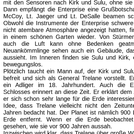
mit den Sensoren nach Kirk und Sulu, ohne sie 
Dann empfängt die Enterprise eine Grußbotsch
McCoy, Lt. Jaeger und Lt. DeSalle beamen schl
Obwohl die Instrumente der Enterprise schwer
nicht atembare Atmosphäre angezeigt hatten, fin
in einem schönen Garten wieder. Von Stürme
auch die Luft kann ohne Bedenken geatm
Neuankömmlinge sehen auch ein Gebäude, das
aussieht. Im Inneren finden sie Sulu und Kirk, e
bewegungslos.
Plötzlich taucht ein Mann auf, der Kirk und Sul
befreit und sich als General Trelane vorstellt. Er
ein Adliger im 18. Jahrhundert. Auch die Ei
Schlosses erinnert an diese Zeit. Er erklärt de
er sich schon sehr lange für die Erde interessie
Idee, dass Trelane vielleicht nicht den Zeitun
Jahren bedacht hat. Der Planet ist nämlich 900 
Erde entfernt. Wenn er die Erde beobachtet
gesehen, wie sie vor 900 Jahren aussah.
Inzwischen wird klar, dass Trelane über große Wil