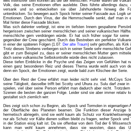
weit intensiver sein können als die der Menschen. Früher waren die Vulkan
Volk, das seine Emotionen offen auslebte. Dies führte allerdings dazu
versank und so entwickelten sie über Jahrhunderte hinweg die Fäh
unterdrücken. So bewegen auch Spock hinter seiner Fassade aus Logik un
Emotionen. Durch den Virus, der die Hemmschwelle senkt, darf man in 
Mal hinter diese Fassade blicken.
Was sich dahinter verbirgt, ist eine im tiefsten Innern gespaltene Persönl
hergerissen zwischen seiner menschlichen und seiner vulkanischen Hälfte,
menschliche gern verdrängen würde. Er hat sich früher sogar für seine 
gegenüber der Crew geschämt. Durch das Bestreben ein perfekter Vulkani
in einer der späteren Folgen (1.07:
Der alte Traum
) sehr getroffen, als Kirk
Trotz dieses Strebens verbergen sich in seiner Seele sehr menschliche Ge
gibt er zum Beispiel zu, dass er seiner menschlichen Mutter gern mitteile
doch seine vulkanische Selbskontrolle würde dies nicht zulassen.
Diese tiefen Einblicke in die Psyche und das Zeigen von Gefühlen hat na
einen ganz besonderen Reiz und dieses Thema wurde wohl auch von de
denn ein Spock, der Emotionen zeigt, wurde bald zum Klischee der Serie.
Über den Rest der Crew erfährt man leider nicht sehr viel. McCoys Sz
seine Tätigkeit, dasselbe trifft bei Scotty und Uhura zu. Sulu darf zwar i
spielen, viel über seine Person erfährt man dadurch aber nicht. Trotzdem
Szenen die besten der ganzen Folge. Leider sind sie aber immer relativ k
gestaltet sich ziemlich wirr.
Dies zeigt sich schon zu Beginn, als Spock und Tormolen in eigenartigen 
der Oberfläche des Planeten beamen. Die Funktion dieser Anzüge ble
hermetisch abriegeln, sind sie wohl kaum als Schutz vor Krankheitserreg
nur als Schutz vor Kälte dienen sollten bleibt zu fragen, woher Spock un
in der Station eisig kalt ist. Da sie offenbar von dem Tod der 6 Wissenscha
kann man wohl kaum annehmen, dass sie wussten, dass das Um