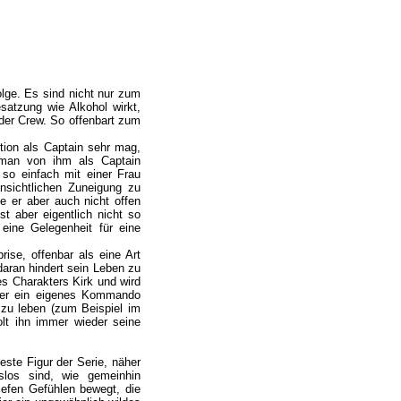
Folge. Es sind nicht nur zum
satzung wie Alkohol wirkt,
der Crew. So offenbart zum
ition als Captain sehr mag,
e man von ihm als Captain
 so einfach mit einer Frau
ensichtlichen Zuneigung zu
e er aber auch nicht offen
t aber eigentlich nicht so
 eine Gelegenheit für eine
rise, offenbar als eine Art
daran hindert sein Leben zu
es Charakters Kirk und wird
eder ein eigenes Kommando
zu leben (zum Beispiel im
holt ihn immer wieder seine
este Figur der Serie, näher
slos sind, wie gemeinhin
iefen Gefühlen bewegt, die