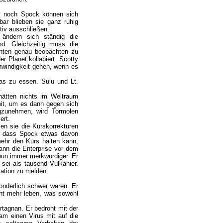
oy noch Spock können sich
ar blieben sie ganz ruhig
tiv ausschließen.
 ändern sich ständig die
nd. Gleichzeitig muss die
lanten genau beobachten zu
r Planet kollabiert. Scotty
hwindigkeit gehen, wenn es
as zu essen. Sulu und Lt.
.
 hätten nichts im Weltraum
mit, um es dann gegen sich
gzunehmen, wird Tormolen
ert.
en sie die Kurskorrekturen
hne dass Spock etwas davon
 mehr den Kurs halten kann,
ann die Enterprise vor dem
 nun immer merkwürdiger. Er
 sei als tausend Vulkanier.
tation zu melden.
onderlich schwer waren. Er
cht mehr leben, was sowohl
rtagnan. Er bedroht mit der
am einen Virus mit auf die