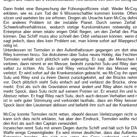
Dann findet eine Besprechung der Führungsoffiziere statt. Weder McC
erklären, wie es zum Tod der 6 Wissenschaftler kommen konnte. Offenb
sitzen und warteten bis sie erfroren. Drogen als Ursache kann McCoy defini
Ein anderes Problem ist der instabile Planet. Durch seinen Zerfall
Schwerkraftverhältnisse, wodurch stetige Kurskorrekturen notwendig si
Enterprise aber einen relativ engen Orbit fliegen, um den Zerfall des P
können. Das Schiff muss also schnell den Orbit verlassen können, wenn de
sagt jedoch, dass dies kein Problem sei, man könne sofort auf Warpgesc
nötig ist.
Unterdessen ist Tormolen in den Aufenthaltsraum gegangen um dort etw
Riley kommen hinzu. Sie diskutieren über Sulus neues Hobby, das Fechten
Tormolen verhält sich plötzlich sehr eigenartig. Er sagt, die Menschen
verloren, dann nimmt er ein Messer, bedroht zunächst Sulu und Riley da
selbst zu richten. Als Sulu und Riley versuchen ihm das Messer we
verletzt. Er wird sofort auf die Krankenstation gebracht, wo McCoy ihn operi
Sulu und Riley sind zu ihrem Dienst zurückgekehrt, auf der Brücke nehm
vor. Doch plötzlich steht Sulu einfach auf und verlässt die Brücke, o
merkt. Erst als sich die Gravitation erneut ändert und Riley allein nicht
merkt Spock, dass Sulu nicht auf seinem Posten ist. Er ersetzt ihn und k
Absturz retten. Er fragt Riley nach Sulu, doch auch dessen Verhalten wird
ist in sehr guter Stimmung und verkündet lauthals, dass ein Riley besser
Spock lässt den Lieutenant ablösen und befiehlt ihm sich auf der Krankens
McCoy konnte Tormolen nicht retten, obwohl dessen Verletzungen nicht s
kann sich dies nicht erklären, hat aber den Eindruck, Tormolen wollte ni
den Arzt als auch den Captain verwundert.
Inzwischen rennt Sulu mit einem Degen durchs Schiff und hält sich für D'A
Waffe einige Crewmitglieder. Es wird immer deutlicher, dass das Außente