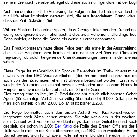
seinem Drehbuch verarbeitet, egal ob diese auch nur irgendwie mit der Logik
Nicht minder dünn ist die Auflösung der Folge, in der die Enterprise durch
mit Hilfe einer Implosion gerettet wird, die aus irgendeinem Grund (den 
dass die Zeit rückwärts läuft.
William Shatner behauptete später, dass George Takei bei den Dreharbeit
wenig durchgedreht sei. Takei bestritt dies zwar vehement, allerdings bes
Schauspieler, er habe die Sache ein wenig zu ernst genommen.
Das Produktionsteam hätte diese Folge gern als erste in der Ausstrahlung
da sie alle Hauptpersonen beinhaltet und da man viel über die Charaktere
fragwürdig, ob solch tiefgehende Charakterisierungen bereits in der aller
wären.
Diese Folge ist maßgeblich für Spocks Beliebtheit im Trek-Universum ver
sowohl von den NBC-Verantwortlichen, (die ihn am liebsten ganz aus der 
auch von den Zuschauern eher mit Skepsis betrachtet worden. Erst nach
wurde der Vulkanier auf einmal besser verstanden und Leonard Nimoy b
Fanpost und avancierte kurzerhand zum Star der Serie.
Dies ermöglichte es ihm, im 2. Produktionsjahr ein deutlich höheres Geha
Agent (für damalige Verhältnisse völlig übertriebende) 9.000 Dollar pro Fo
man sich schließlich auf 2.600 Dollar, statt bisher 1.250.
Die Folge beinhaltet auch den ersten Auftritt von Krankenschwester 
insgesamt noch 24mal sehen werden. Sie wird vor allem in der zweiten u
sein. Chapel wird von Gene Roddenberrys damaliger Geliebten und späte
gespielt, die schon in 1.00:
Der Käfig
die Rolle des Ersten Offiziers der 
Rolle wurde nicht in die Serie übernommen, da NBC einen weiblichen Ersten
Barrett bewarb sich für Chapels Rolle mit einer blonden Perücke, mit der