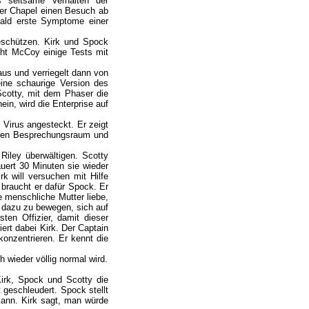
s seltsame Verhalten der
ster Chapel einen Besuch ab
 bald erste Symptome einer
beschützen. Kirk und Spock
cht McCoy einige Tests mit
us und verriegelt dann von
eine schaurige Version des
Scotty, mit dem Phaser die
n, wird die Enterprise auf
Virus angesteckt. Er zeigt
n den Besprechungsraum und
iley überwältigen. Scotty
uert 30 Minuten sie wieder
k will versuchen mit Hilfe
 braucht er dafür Spock. Er
 menschliche Mutter liebe,
r dazu zu bewegen, sich auf
ten Offizier, damit dieser
ert dabei Kirk. Der Captain
konzentrieren. Er kennt die
 wieder völlig normal wird.
irk, Spock und Scotty die
 geschleudert. Spock stellt
 kann. Kirk sagt, man würde