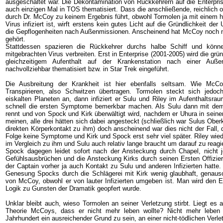
ausgeschaltet war. Die Dekontamination von Rückkehrern auf die Enterpris
auch einzigen Mal in TOS thematisiert. Dass die anschließende, reichlich 
durch Dr. McCoy zu keinem Ergebnis führt, obwohl Tormolen ja mit einem 
Virus infiziert ist, wirft erstens kein gutes Licht auf die Gründlichkeit d
die Gepflogenheiten nach Außenmissionen. Anscheinend hat McCoy noch n
gehört.
Stattdessen spazieren die Rückkehrer durchs halbe Schiff und könne
mitgebrachten Virus verbreiten. Erst in Enterprise (2001-2005) wird die grü
gleichzeitigem Aufenthalt auf der Krankenstation nach einer Außen
nachvollziehbar thematisiert bzw. in Star Trek eingeführt.
Die Ausbreitung der Krankheit ist hier ebenfalls seltsam. Wie McCo
Transpirieren, also Schwitzen übertragen. Tormolen steckt sich jedo
eiskalten Planeten an, dann infiziert er Sulu und Riley im Aufenthaltsra
schnell die ersten Symptome bemerkbar machen. Als Sulu dann mit de
rennt und von Spock und Kirk überwältigt wird, nachdem er Uhura in seine
meinen, alle drei hätten sich dabei angesteckt (schließlich war Sulus Obe
direkten Körperkontakt zu ihm) doch anscheinend war dies nicht der Fall,
Folge keine Symptome und Kirk und Spock erst sehr viel später. Riley wie
im Vergleich zu ihm und Sulu auch relativ lange braucht um darauf zu reagi
Spock dagegen leidet sofort nach der Ansteckung durch Chapel, nicht 
Gefühlsausbrüchen und die Ansteckung Kirks durch seinen Ersten Offizier 
der Captain vorher ja auch Kontakt zu Sulu und anderen Infizierten hatte
Genesung Spocks durch die Schlägerei mit Kirk wenig glaubhaft, genauso
von McCoy, obwohl er von lauter Infizierten umgeben ist. Man wird den Ei
Logik zu Gunsten der Dramatik geopfert wurde.
Unklar bleibt auch, wieso Tormolen an seiner Verletzung stirbt. Liegt es
Theorie McCoys, dass er nicht mehr leben wollte? Nicht mehr leben 
Jahrhundert ein ausreichender Grund zu sein, an einer nicht-tödlichen Verle