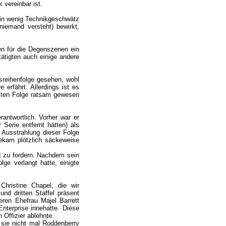
 vereinbar ist.
 ein wenig Technikgeschwätz
niemand versteht) bewirkt,
en für die Degenszenen ein
tätigten auch einige andere
sreihenfolge gesehen, wohl
 erfährt. Allerdings ist es
ersten Folge ratsam gewesen
antwortlich. Vorher war er
Serie entfernt hätten) als
 Ausstrahlung dieser Folge
ekam plötzlich säckeweise
lt zu fordern. Nachdem sein
lge verlangt hatte, einigte
Christine Chapel, die wir
nd dritten Staffel präsent
ren Ehefrau Majel Barrett
Enterprise innehatte. Diese
 Offizier ablehnte.
 sie nicht mal Roddenberry