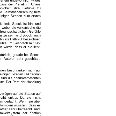
ier ein ungewöhnlich wildes
, dass der Planet im Chaos
igkeit, ihre Gefühle zu
d Selbstbeherrschung tiefe
einigen Szenen zum ersten
ichkeit. Spock ist hin- und
 wobei die vulkanische die
freundschaftlichen Gefühle
er zu sein wird Spock auch
 ihn als Halbblut bezeichnet.
fühle. Im Gespräch mit Kirk
n würde, dass er sie liebt,
türlich, gerade bei Spock,
n Autoren sehr geschätzt,
enen beschränken sich auf
n einigen Szenen D'Artagnan
 sind die charkaterbetonten
urz. Der Rest der Handlung
Anzügen auf die Station auf
ibt unklar. Da sie nicht
ern gedacht. Wenn sie aber
d Tormolen wussten, dass es
ftler sehr überrascht sind,
weltsystem der Station