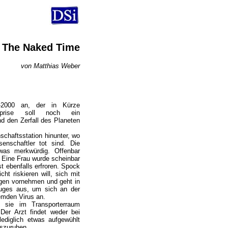
The Naked Time
von Matthias Weber
i-2000 an, der in Kürze
erprise soll noch ein
d den Zerfall des Planeten
chaftsstation hinunter, wo
enschaftler tot sind. Die
was merkwürdig. Offenbar
. Eine Frau wurde scheinbar
t ebenfalls erfroren. Spock
ht riskieren will, sich mit
gen vornehmen und geht in
uges aus, um sich an der
emden Virus an.
 sie im Transporterraum
Der Arzt findet weder bei
ediglich etwas aufgewühlt
uszuruhen.