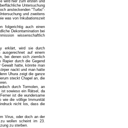
e wird hier zum ersten und
oberflächliche Untersuchung
hoch ansteckenden "Turbo"-
er Untersuchung und zweitens
ie was von Inkubationszeit
n folgerichtig auch einen
ndliche Dekontamination bei
mission wissenschaftlich
y erklärt, wird sie durch
ch ausgerechnet auf einem
um, bei denen sich ziemlich
m Rapier durch die Gegend
r Gewalt hatte, könnte man
rkörper nackt und man hatte
 denn Uhura zeigt die ganze
derum steckt Chapel an, die
eren.
jedoch durch Tormolen, an
ist sowieso ein Rätsel, da
. Ferner ist die wundersame
 wie die völlige Immunität
ndruck nicht los, dass die
 am Virus, oder doch an der
zu wollen scheint im 23.
tzung zu sterben.