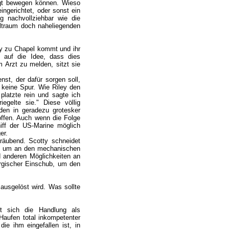
lligt bewegen können. Wieso
eingerichtet, oder sonst ein
nachvollziehbar wie die
Weltraum doch naheliegenden
ley zu Chapel kommt und ihr
 auf die Idee, dass dies
 Arzt zu melden, sitzt sie
nst, der dafür sorgen soll,
 keine Spur. Wie Riley den
latzte rein und sagte ich
gelte sie." Diese völlig
den in geradezu grotesker
offen. Auch wenn die Folge
ff der US-Marine möglich
er.
räubend. Scotty schneidet
nd um an den mechanischen
 anderen Möglichkeiten an
urgischer Einschub, um den
ausgelöst wird. Was sollte
t sich die Handlung als
Haufen total inkompetenter
ie ihm eingefallen ist, in