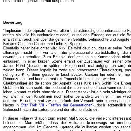
es vielleicht irgendwann mal ausprobieren.
Bewertung
"Implosion in der Spirale" ist vor allem charakterseitig eine interessante 
ersten Mal alle Hauptcharaktere dabei, durch den Erreger, der auf die Be
erfährt man auch viel über die geheimen Gefühle, Sehnsüchte und Ängste 
Beispiel Christine Chapel ihre Liebe zu Spock.
Ebenfalls näher beleuchtet wird Kirk. Es wird deutlich, dass er seine Pos
allerdings macht ihm vor allem die professionelle Zurückhaltung, di
erwartet, zu schaffen. Zum Beispiel darf er sich als Kommandant nicht
einlassen. In einer kurzen Szene erfährt der Zuschauer von seiner off
Janice Rand (die auch in späteren Folgen noch mal aufgegriffen wird), di
zeigen kann. Dieser Aspekt ist zwar ein interessanter Charakterzug, pass
richtig zu Kirk, denn gerade er lässt später, Captain hin oder her, nie
Romanze aus und kann getrost als Frauenheld bezeichnet werden.
Glaubwürdiger ist da schon der Aspekt, dass Kirk sein Schiff, die Enterp
Gefährtin für sich sieht. Sie bedeutet ihm sehr viel und auch wenn sie ihn 
leben, kommt er nicht ohne sie aus. Dieser Aspekt ist ein sehr wichtiger d
vor allem in den Kinofilmen noch näher behandelt, wenn er immer wi
anstrebt. Er unternimmt zwar mehrfach den Versuch sein eigenes Leben 
Nexus in
Star Trek VII - Treffen der Generationen
), doch letztendlich 
Sehnsucht nach der Enterprise und der Sternenflotte ein.
In dieser Folge wird auch zum ersten Mal Spock, die vielleicht interessant
beleuchtet. Man erfährt, dass die Vulkanier keineswegs so emotion
angenommen wird. Im Gegenteil, gerade die Vulkanier werden von sehr t