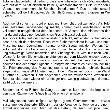
Total unglaubwürdig ist jedoch, dass alle Infizierten sich völlig unbehe
wird auf dem Schiff eigentlich keine Quarantänestation für die Infizierten 
Versuch unternommen die Seuche einzudämmen? Das ist ebensowenig 
scheinbar völlige Hilflosigkeit der Schiffsführung angesichts dieser im 
Gefahr.
Auch sonst scheint an Bord einiges nicht so richtig gut zu laufen. Als Ri
eine seltsame Liebeserklärung macht, kommt diese anscheinend nicht
vollkommen untypisch für den Lieutenant ist. Anstatt das mindestens dem
nur da und setzt einen bedenklichen Gesichtsausdruck auf.
Als Spock Riley auf die Krankenstation schickt, ruft er den Sicherheitsdie
dass er auch da ankommt. Doch vom Sicherheitsdienst ist weit und breit
Maschinenraum übernehmen konnte, erklärt Scotty mit den Worten: "Er p
solle auf die Brücke kommen, dann machte er die Tür zu und verrie
unglaubwürdige Verhaltensweise des Chefingenieurs wird nur noch von 
Weise fehlenden Sicherheitseinrichtungen auf dem Maschinendeck übertr
von 1965 ist, so etwas wäre schon damals auf überhaupt keinem Schi
gewesen und der dramaturgische Kunstgriff hier macht es nicht glaubwürdig
Die Rückeroberung des Maschinenraums ist dann auch mehr als haarst
sage und schreibe 20 Minuten lang mit dem Phaser ein Loch in die Wa
Türöffner zu kommen. Ganz abgesehen von viel wirksameren Waffen und
Bord ist dies auch wieder ein unnötiger und wenig glaubwürdiger dramat
Zeitdruck zu generieren.
Seltsam ist Kirks Befehl die Gänge zu räumen, kurz bevor die Implosion 
denn das Räumen der Gänge bitte für einen Sinn haben?
Mal abgesehen von einigen wenigen guten Charakterszenen, erweis
zusammengeschusterter Blödsinn, der die Crew der Enterprise als einen 
Trottel erscheinen lässt. Man hat das Gefühl, der Autor hat jede Idee, d