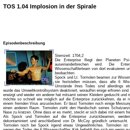
TOS 1.04 Implosion in der Spirale
Episodenbeschreibung
Sternzeit: 1704,2
Die Enterprise fliegt den Planeten Ps
auseinanderbrechen wird. Die Ent
Wissenschaftlerteam von dort evakuieren un
beobachten.
Spock und Lt. Tormolen beamen zur Wissens
sie feststellen müssen, dass alle 6 Wiss
Umstände ihres Todes sind allerdings et
wurde das Umweltkontrollsystem deaktiviert, woraufhin einige erfroren sind
erwürgt und wieder ein anderer hat mitsamt seinen Kleidern geduscht und is
möchte so schnell wie möglich auf die Enterprise zurückkehren, da er nic
einem fremden Virus anzustecken. Er lässt Tormolen noch einige Messun
einen anderen Raum. Tormolen zieht den Handschuh seines Schutzanz
Nase zu kratzen. Ohne dass er es merkt, steckt er sich dabei mit einem fr
Als Spock und Tormolen auf die Enterprise zurückbeamen, werden
dekontaminiert und anschließend von Dr. McCoy gründlich untersucht. 
Tormolen noch bei Spock irgend etwas Ungewöhnliches. Tormolen ist l
wegen des Todes der 6 Wissenschaftler. Kirk befiehlt ihm sich ein wenig a