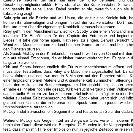
Enterprise brachte, der sich nun unter der Crew verbreitet und da
Besatzungsmitglieder erklärt. Riley stattet auf der Krankenstation Schwe
und gesteht ihr seine Liebe. Dabei berührt er sie, woraufhin auch sie
Erkrankung zeigt.
Sulu geht auf die Brücke und will Uhura, die er für eine Königin hält, 
können ihn überwältigen und bringen ihn auf die Krankenstation. Dort ma
ihm, um mehr über die eigenartige Krankheit herauszubekommen.
Riley geht in den Maschinenraum, schickt Scotty unter einem Vorwand hina
innen die Tür. Er hält sich für den Captain der Enterprise und beginnt 
Liedes "I'll take you home again, Kathleen" zu singen. Derweil versucht 
Wand zum Maschinenraum zu durchbrechen. Kommt er nicht rechtzeitig hinei
den Planeten stürzen.
Als Spock McCoy in der Krankenstation sucht, wird er von Chapel mit dem 
nun auf einmal Emotionen, die er bisher immer verdrängt hat. Er geht i
fängt an zu weinen.
Kirk und Scotty können endlich die Tür zum Maschinenraum öffnen und R
muss aber feststellen, dass Riley alle Maschinen abgeschaltet hat. Es da
hochzufahren und das, wo man in 8 Minuten auf den Planeten stürzt. Kir
einer Implosionsformel Materie und Antimaterie kalt zu mischen, allerdings
findet den Vulkanier im Besprechungsraum. Der gesteht ihm, dass er seine
er habe es ihr aber noch nie gesagt. Kirk versucht vergeblich den Vulkanie
das aktuelle Problem zu konzentrieren. Schließlich schlägt er seinen Ers
wieder zu seiner Selbstbeherschung findet. Spock aber wehrt sich und infizi
gesteht nun, dass er die Enterprise liebt. Spock kann sich jedoch wieder 
Implosionsformel tatsächlich.
McCoy findet inzwischen ein Gegenmittel und testet es an Sulu, der dadurch
Während McCoy das Gegenmittel an die ganze Crew verteilt, riskieren K
Implosion. Durch diese wird die Enterprise 72 Stunden in die Vergangenheit
fest, dass man mit Hilfe der Implosion nun in jegliche Zeitepoche reisen