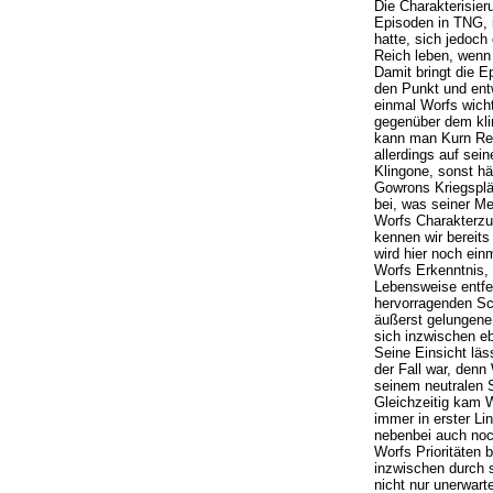
Die Charakterisier
Episoden in TNG, 
hatte, sich jedoch
Reich leben, wenn 
Damit bringt die 
den Punkt und entw
einmal Worfs wich
gegenüber dem kli
kann man Kurn Rec
allerdings auf sei
Klingone, sonst hä
Gowrons Kriegsplän
bei, was seiner Me
Worfs Charakterzug
kennen wir bereit
wird hier noch einm
Worfs Erkenntnis, 
Lebensweise entfer
hervorragenden Sc
äußerst gelungene
sich inzwischen e
Seine Einsicht läs
der Fall war, denn
seinem neutralen S
Gleichzeitig kam W
immer in erster Li
nebenbei auch noch
Worfs Prioritäten 
inzwischen durch 
nicht nur unerwart