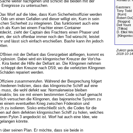
Ronald D. 
Sache weiter nachgehen und schickt die beiden mit der
e Ereignisse zu untersuchen.
Gaststars:
Tony Todd
Dax Worf auf die Idee, dass Kurn Sicherheitsoffizier werden
[Kurn]
Robert DoQ
 Odo um einen Gefallen und dieser willigt ein, Kurn in sein
[Noggra]
chen Sicherheit zu integrieren. Das funktioniert auch eine
Dell Yount
ch als Kurn bei einem Frachter einen Container
[Tilikia]
deckt, zieht der Captain des Frachters einen Phaser und
D. Elliot W
[Klingonisch
urn, der sich offenbar immer noch den Tod wünscht, leistet
r und lässt sich einfach erschießen. Bashir kann ihn jedoch
tten.
Zuletzt geä
2018-10-14,
O'Brien mit der Defiant das Grenzgebiet abfliegen, kommt es
Explosion. Dabei wird ein klingonischer Kreuzer der Vor'cha-
 Kira bietet die Hilfe der Defiant an. Die Klingonen nehmen
t schleppt den Kreuzer nach DS9, wo die verletzten Klingonen
Schäden repariert werden.
 Offiziere zusammenrufen. Während der Besprechung folgert
iedenen Indizien, dass das klingonische Schiff auf eine
 muss, die wohl defekt war. Normalerweise bleiben
inaktiv, bis sie mit einem bestimmten Code scharf gemacht
tlich versuchen die Klingonen, das bajoranische System zu
ei einem eventuellen Krieg zwischen Föderation und
h zu isolieren. Sisko entschließt sich, die Codes für die
en auf dem defekten klingonischen Schiff zu holen, welches
ren Pylon 3 angedockt ist. Worf hat auch eine Idee, wie
 gelangen könnte.
n über seinen Plan. Er möchte, dass sie beide in