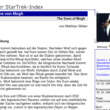
hne von Mogh
The Sons of Mogh
von Matthias Weber
ibung
Wertung:
 kommt betrunken auf die Station. Nachdem Worf sich gegen
ch gestellt hat, hat Kurn seinen Sitz im Hohen Rat, seinen
hre verloren. Nun ist er auf die Station gekommen, damit
uk-to'Vor-Ritual durchführt, welches einen rituellen Mord
Zurück z. S
der Getötete ins Sto'Vo'Kor, die klingonische Nachwelt kommt.
Episodenbe
Bewertung
s Ritual durchzuführen, da er letztlich für Kurns Schande
Zusammen
t. Dax bekommt von Worfs Vorhaben durch Zufall Wind und
t Odo ein, als Worf das Ritual gerade beendet hat. Dax lässt
Druckbare 
e Krakenstation beamen, wo Bashir ihn erfolgreich
Erstausstra
n. Worf bekommt eine Rüge von Sisko. Als Kurn wieder
10. 02. 199
Worf ihm was passiert ist und macht ihm klar, dass die Zeit für
icht gekommen ist.
Erstausstra
30. 10. 199
 Kira und O'Brien von einer Routinemission nach DS9
Regie:
des bajoranischen Raumes stoßen sie auf eine unerklärliche
David Livin
 der Sache nachgehen wollen, enttarnt sich ein klingonischer
wingt sie, zurück in den bajoranischen Raum zu fliegen.
Buch: