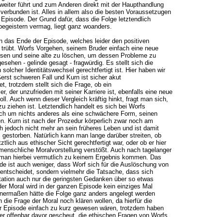
weiter führt und zum Anderen direkt mit der Haupthandlung
erbunden ist. Alles in allem also die besten Voraussetzugen
e Episode. Der Grund dafür, dass die Folge letztendlich
begeistern vermag, liegt ganz woanders.
 das Ende der Episode, welches leider den positiven
 trübt. Worfs Vorgehen, seinem Bruder einfach eine neue
assen und seine alte zu löschen, um dessen Probleme zu
gesehen - gelinde gesagt - fragwürdig. Es stellt sich die
solcher Identitätswechsel gerechtfertigt ist. Hier haben wir
ßerst schweren Fall und Kurn ist sicher akut
t, trotzdem stellt sich die Frage, ob ein
ier, der unzufrieden mit seiner Karriere ist, ebenfalls eine neue
soll. Auch wenn dieser Vergleich kräftig hinkt, fragt man sich,
u ziehen ist. Letztendlich handelt es sich bei Worfs
ich um nichts anderes als eine schwächere Form, seinen
n. Kurn ist nach der Prozedur körperlich zwar noch am
ch jedoch nicht mehr an sein früheres Leben und ist damit
 gestorben. Natürlich kann man lange darüber streiten, ob
tlich aus ethischer Sicht gerechtfertigt war, oder ob er hier
menschliche Moralvorstellung verstößt. Auch nach tagelanger
man hierbei vermutlich zu keinem Ergebnis kommen. Das
e ist auch weniger, dass Worf sich für die Auslöschung von
entscheidet, sondern vielmehr die Tatsache, dass sich
tation auch nur die geringsten Gedanken über so etwas
er Moral wird in der ganzen Episode kein einziges Mal
enermaßen hätte die Folge ganz anders angelegt werden
die Frage der Moral noch klären wollen, da hierfür die
er Episode einfach zu kurz gewesen wären, trotzdem haben
ier offenbar davor gescheut, die ethischen Fragen von Worfs