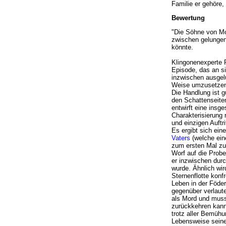
Familie er gehöre,
Bewertung
"Die Söhne von Mog
zwischen gelungen
könnte.
Klingonenexperte 
Episode, das an si
inzwischen ausgel
Weise umzusetzen 
Die Handlung ist gu
den Schattenseiten
entwirft eine insg
Charakterisierung 
und einzigen Auftri
Es ergibt sich ein
Vaters
(welche eine
zum ersten Mal zu 
Worf auf die Probe
er inzwischen durc
wurde. Ähnlich wir
Sternenflotte konf
Leben in der Föder
gegenüber verlaute
als Mord und muss 
zurückkehren kann,
trotz aller Bemühu
Lebensweise seines