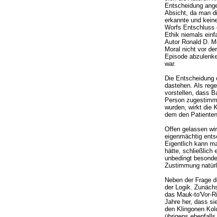
Entscheidung ange
Absicht, da man d
erkannte und keine
Worfs Entschluss d
Ethik niemals einf
Autor Ronald D. M
Moral nicht vor d
Episode abzulenken
war.
Die Entscheidung d
dastehen. Als reg
vorstellen, dass 
Person zugestimmt
wurden, wirkt die 
dem den Patienten
Offen gelassen wi
eigenmächtig ents
Eigentlich kann m
hätte, schließlich 
unbedingt besonder
Zustimmung natürli
Neben der Frage de
der Logik. Zunäch
das Mauk-to'Vor-Ri
Jahre her, dass si
den Klingonen Kol
übrigens ebenfalls