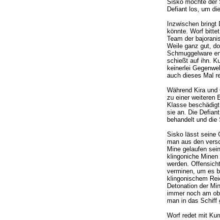
Sisko möchte der 
Defiant los, um di
Inzwischen bringt 
könnte. Worf bittet
Team der bajoranis
Weile ganz gut, do
Schmuggelware ent
schießt auf ihn. K
keinerlei Gegenweh
auch dieses Mal re
Während Kira und 
zu einer weiteren 
Klasse beschädigt.
sie an. Die Defian
behandelt und die 
Sisko lässt seine
man aus den versch
Mine gelaufen sein
klingoniche Minen 
werden. Offensich
verminen, um es b
klingonischem Reic
Detonation der Min
immer noch am obe
man in das Schiff
Worf redet mit Kur