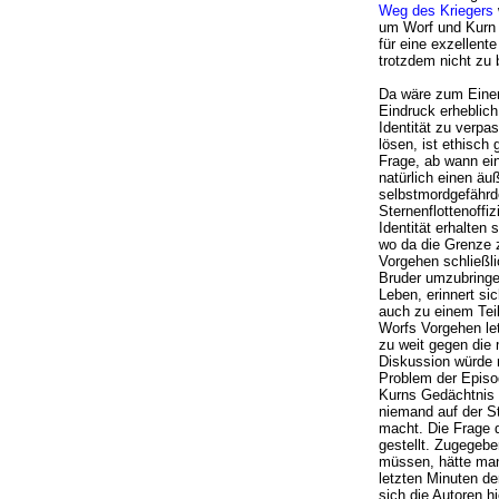
Weg des Kriegers
um Worf und Kurn v
für eine exzellent
trotzdem nicht zu 
Da wäre zum Einen
Eindruck erheblich
Identität zu verp
lösen, ist ethisch 
Frage, ab wann ein 
natürlich einen äu
selbstmordgefährde
Sternenflottenoffiz
Identität erhalten 
wo da die Grenze z
Vorgehen schließl
Bruder umzubringe
Leben, erinnert si
auch zu einem Teil
Worfs Vorgehen letz
zu weit gegen die 
Diskussion würde 
Problem der Episod
Kurns Gedächtnis 
niemand auf der S
macht. Die Frage d
gestellt. Zugegeb
müssen, hätte man 
letzten Minuten d
sich die Autoren h