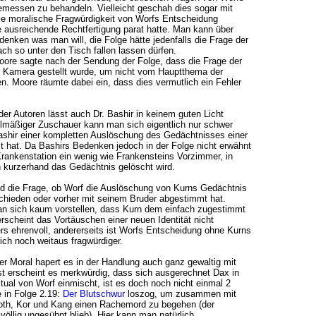
messen zu behandeln. Vielleicht geschah dies sogar mit
ie moralische Fragwürdigkeit von Worfs Entscheidung
 ausreichende Rechtfertigung parat hatte. Man kann über
enken was man will, die Folge hätte jedenfalls die Frage der
ach so unter den Tisch fallen lassen dürfen.
oore sagte nach der Sendung der Folge, dass die Frage der
er Kamera gestellt wurde, um nicht vom Hauptthema der
. Moore räumte dabei ein, dass dies vermutlich ein Fehler
er Autoren lässt auch Dr. Bashir in keinem guten Licht
elmäßiger Zuschauer kann man sich eigentlich nur schwer
Bashir einer kompletten Auslöschung des Gedächtnisses einer
 hat. Da Bashirs Bedenken jedoch in der Folge nicht erwähnt
Krankenstation ein wenig wie Frankensteins Vorzimmer, in
 kurzerhand das Gedächtnis gelöscht wird.
rd die Frage, ob Worf die Auslöschung von Kurns Gedächtnis
chieden oder vorher mit seinem Bruder abgestimmt hat.
an sich kaum vorstellen, dass Kurn dem einfach zugestimmt
erscheint das Vortäuschen einer neuen Identität nicht
s ehrenvoll, andererseits ist Worfs Entscheidung ohne Kurns
ch noch weitaus fragwürdiger.
r Moral hapert es in der Handlung auch ganz gewaltig mit
st erscheint es merkwürdig, dass sich ausgerechnet Dax in
tual von Worf einmischt, ist es doch noch nicht einmal 2
e in Folge 2.19:
Der Blutschwur
loszog, um zusammen mit
oth, Kor und Kang einen Rachemord zu begehen (der
 völlig ungesühnt blieb). Hier kann man natürlich