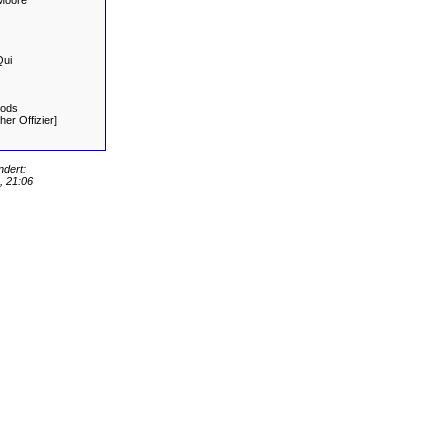
Moore
ui
oods
er Offizier]
ndert:
 21:06