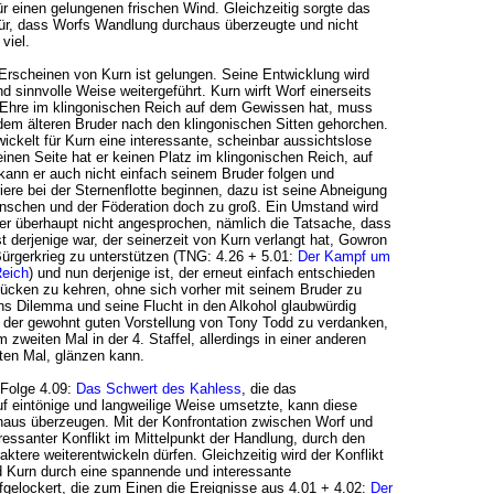
ür einen gelungenen frischen Wind. Gleichzeitig sorgte das
ür, dass Worfs Wandlung durchaus überzeugte und nicht
viel.
Erscheinen von Kurn ist gelungen. Seine Entwicklung wird
d sinnvolle Weise weitergeführt. Kurn wirft Worf einerseits
e Ehre im klingonischen Reich auf dem Gewissen hat, muss
dem älteren Bruder nach den klingonischen Sitten gehorchen.
ckelt für Kurn eine interessante, scheinbar aussichtslose
 einen Seite hat er keinen Platz im klingonischen Reich, auf
kann er auch nicht einfach seinem Bruder folgen und
riere bei der Sternenflotte beginnen, dazu ist seine Abneigung
schen und der Föderation doch zu groß. Ein Umstand wird
der überhaupt nicht angesprochen, nämlich die Tatsache, dass
t derjenige war, der seinerzeit von Kurn verlangt hat, Gowron
ürgerkrieg zu unterstützen (TNG: 4.26 + 5.01:
Der Kampf um
Reich
) und nun derjenige ist, der erneut einfach entschieden
ücken zu kehren, ohne sich vorher mit seinem Bruder zu
ns Dilemma und seine Flucht in den Alkohol glaubwürdig
h der gewohnt guten Vorstellung von Tony Todd zu verdanken,
m zweiten Mal in der 4. Staffel, allerdings in einer anderen
zten Mal, glänzen kann.
Folge 4.09:
Das Schwert des Kahless
, die das
f eintönige und langweilige Weise umsetzte, kann diese
haus überzeugen. Mit der Konfrontation zwischen Worf und
eressanter Konflikt im Mittelpunkt der Handlung, durch den
ktere weiterentwickeln dürfen. Gleichzeitig wird der Konflikt
 Kurn durch eine spannende und interessante
gelockert, die zum Einen die Ereignisse aus 4.01 + 4.02:
Der