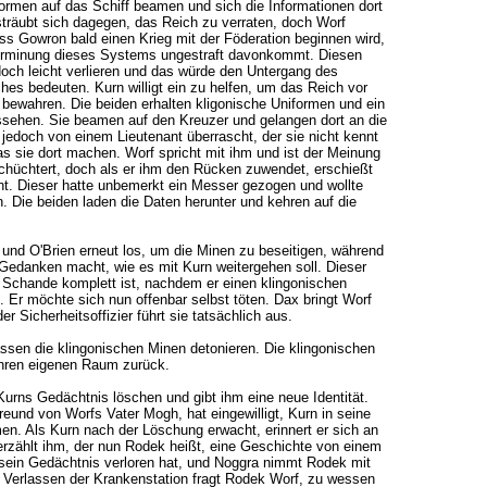
ormen auf das Schiff beamen und sich die Informationen dort
träubt sich dagegen, das Reich zu verraten, doch Worf
ss Gowron bald einen Krieg mit der Föderation beginnen wird,
erminung dieses Systems ungestraft davonkommt. Diesen
doch leicht verlieren und das würde den Untergang des
hes bedeuten. Kurn willigt ein zu helfen, um das Reich vor
bewahren. Die beiden erhalten kligonische Uniformen und ein
sehen. Sie beamen auf den Kreuzer und gelangen dort an die
jedoch von einem Lieutenant überrascht, der sie nicht kennt
as sie dort machen. Worf spricht mit ihm und ist der Meinung
chüchtert, doch als er ihm den Rücken zuwendet, erschießt
nt. Dieser hatte unbemerkt ein Messer gezogen und wollte
n. Die beiden laden die Daten herunter und kehren auf die
 und O'Brien erneut los, um die Minen zu beseitigen, während
Gedanken macht, wie es mit Kurn weitergehen soll. Dieser
 Schande komplett ist, nachdem er einen klingonischen
t. Er möchte sich nun offenbar selbst töten. Dax bringt Worf
er Sicherheitsoffizier führt sie tatsächlich aus.
assen die klingonischen Minen detonieren. Die klingonischen
ihren eigenen Raum zurück.
Kurns Gedächtnis löschen und gibt ihm eine neue Identität.
Freund von Worfs Vater Mogh, hat eingewilligt, Kurn in seine
n. Als Kurn nach der Löschung erwacht, erinnert er sich an
erzählt ihm, der nun Rodek heißt, eine Geschichte von einem
 sein Gedächtnis verloren hat, und Noggra nimmt Rodek mit
Verlassen der Krankenstation fragt Rodek Worf, zu wessen