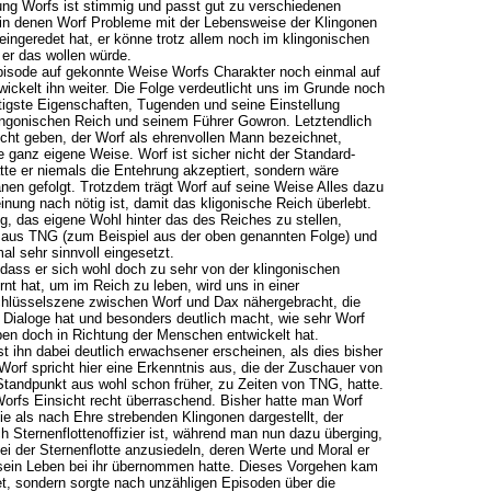
ung Worfs ist stimmig und passt gut zu verschiedenen
in denen Worf Probleme mit der Lebensweise der Klingonen
 eingeredet hat, er könne trotz allem noch im klingonischen
er das wollen würde.
Episode auf gekonnte Weise Worfs Charakter noch einmal auf
ickelt ihn weiter. Die Folge verdeutlicht uns im Grunde noch
tigste Eigenschaften, Tugenden und seine Einstellung
ngonischen Reich und seinem Führer Gowron. Letztendlich
ht geben, der Worf als ehrenvollen Mann bezeichnet,
ne ganz eigene Weise. Worf ist sicher nicht der Standard-
tte er niemals die Entehrung akzeptiert, sondern wäre
en gefolgt. Trotzdem trägt Worf auf seine Weise Alles dazu
inung nach nötig ist, damit das kligonische Reich überlebt.
, das eigene Wohl hinter das des Reiches zu stellen,
s aus TNG (zum Beispiel aus der oben genannten Folge) und
al sehr sinnvoll eingesetzt.
dass er sich wohl doch zu sehr von der klingonischen
nt hat, um im Reich zu leben, wird uns in einer
hlüsselszene zwischen Worf und Dax nähergebracht, die
 Dialoge hat und besonders deutlich macht, wie sehr Worf
ben doch in Richtung der Menschen entwickelt hat.
st ihn dabei deutlich erwachsener erscheinen, als dies bisher
 Worf spricht hier eine Erkenntnis aus, die der Zuschauer von
tandpunkt aus wohl schon früher, zu Zeiten von TNG, hatte.
orfs Einsicht recht überraschend. Bisher hatte man Worf
nie als nach Ehre strebenden Klingonen dargestellt, der
 Sternenflottenoffizier ist, während man nun dazu überging,
bei der Sternenflotte anzusiedeln, deren Werte und Moral er
sein Leben bei ihr übernommen hatte. Dieses Vorgehen kam
et, sondern sorgte nach unzähligen Episoden über die