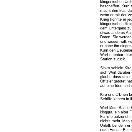
klingonischen Unif
beschaffen. Kurn s
macht ihm klar, da
wenn er mit der V
Krieg könnte er je
klingonischen Reic
dem Untergang zu 
etwas anderes Aus
Daten. Sie werden 
und wissen will, w
er habe ihn einges
Kurn den Lieutena
Worf offenbar töte
Station zurück.
Sisko schickt Kira
sich Worf darüber 
glaubt, dass seine
Offizier getötet ha
auf eine Idee und d
Kira und O'Brien l
Schiffe kehren in 
Worf lässt Bashir 
Noggra, ein alter 
Familie aufzunehme
nichts mehr. Man 
Unfall, bei dem er
nach Hause. Beim 