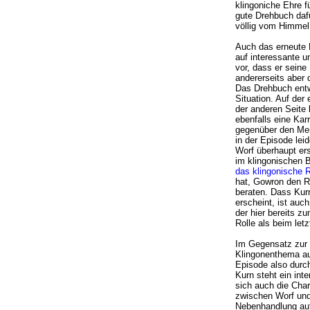
klingoniche Ehre f
gute Drehbuch daf
völlig vom Himmel 
Auch das erneute 
auf interessante un
vor, dass er sein
andererseits aber 
Das Drehbuch entwi
Situation. Auf der
der anderen Seite 
ebenfalls eine Kar
gegenüber den Men
in der Episode lei
Worf überhaupt ers
im klingonischen B
das klingonische 
hat, Gowron den R
beraten. Dass Kur
erscheint, ist auc
der hier bereits zu
Rolle als beim let
Im Gegensatz zur 
Klingonenthema au
Episode also durc
Kurn steht ein int
sich auch die Chara
zwischen Worf und
Nebenhandlung auf