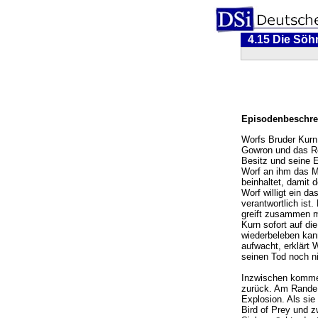
4.15 Die Sö
Episodenbeschre
Worfs Bruder Kurn
Gowron und das Rei
Besitz und seine E
Worf an ihm das Ma
beinhaltet, damit 
Worf willigt ein da
verantwortlich is
greift zusammen mi
Kurn sofort auf di
wiederbeleben kan
aufwacht, erklärt 
seinen Tod noch n
Inzwischen kommen
zurück. Am Rande 
Explosion. Als sie
Bird of Prey und z