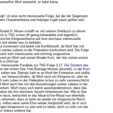
 woraufhin Worf antwortet, er habe keine.
h" ist eine recht interessante Folge, bei der der Gegensatz
em Charakterdrama und holpriger Logik kaum größer sein
Ronald D. Moore schafft es mit seinem Drehbuch zu dieser
ch in TNG schon oft genug behandelte und eigentlich
utschte Klingonenthema auf eine durchaus interessante
und wieder neu zu beleben.
t konstruiert und bietet viel Konfliktstoff, da Worf hier mit
 seines Lebens in der Föderation konfrontiert wird. Die Folge
esamt sehr interessante und stimmig umgesetzte
rund um Worf und seinen Bruder Kurn, der hier seinen ersten
tt in DS9 hat.
e interessante Parallele zur TNG-Folge 3.17:
Die Sündern des
n der ersten Star Trek-Beiträge Moores darstellt), in der Kurn
sehen war. Damals kam er an Bord der Enterprise und stellte
, um herauszufinden, ob Worf noch ein Klingone ist, oder ob
h sein Leben in der Föderation schon zu sehr vermenschlicht
d Worf auch hier mit den Auswirkungen seines Lebens in der
rontiert. Worf muss sich damit auseinandersetzen, dass das
ation bei ihm durchaus Spuren hinterlassen hat. Wie er Dax
n lässt, betrachtet er das Mauk-to'Vor-Ritual nun ebenfalls
erkennen, dass er wohl nie wieder ins klingonische Reich
 selbst wenn seine Ehre wieder hergestellt wird, da er sich
ngen klingonisch zu sein und zu leben, doch zu sehr von der
 Volkes entfernt hat.