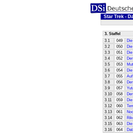
Star Trek - 
3. Staffel
3.1
049
Die
3.2
050
Die
3.3
051
Die
3.4
052
Der
3.5
053
Mut
3.6
054
Die
3.7
055
Auf
3.8
056
Der
3.9
057
Yut
3.10
058
Der
3.11
059
Die
3.12
060
Ter
3.13
061
Noc
3.14
062
Rik
3.15
063
Die
3.16
064
Da