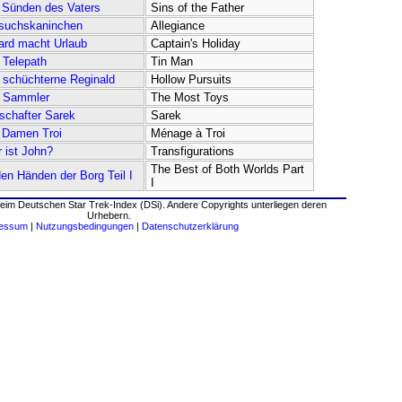
 Sünden des Vaters
Sins of the Father
suchskaninchen
Allegiance
ard macht Urlaub
Captain's Holiday
 Telepath
Tin Man
 schüchterne Reginald
Hollow Pursuits
 Sammler
The Most Toys
schafter Sarek
Sarek
 Damen Troi
Ménage à Troi
 ist John?
Transfigurations
The Best of Both Worlds Part
den Händen der Borg Teil I
I
eim Deutschen Star Trek-Index (DSi). Andere Copyrights unterliegen deren
Urhebern.
ressum
|
Nutzungsbedingungen
|
Datenschutzerklärung