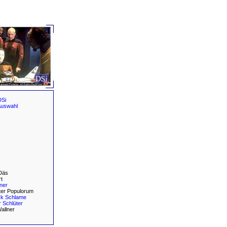
DSi
Auswahl
Däs
t
ner
er Populorum
ck Schlame
 Schlüter
allner