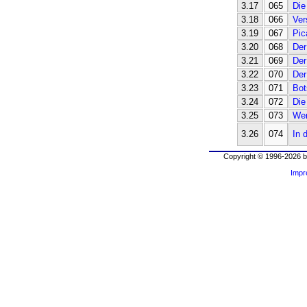
3.17
065
Die
3.18
066
Ver
3.19
067
Pic
3.20
068
Der
3.21
069
Der
3.22
070
Der
3.23
071
Bot
3.24
072
Die
3.25
073
Wer
3.26
074
In 
Copyright © 1996-2026 b
Imp