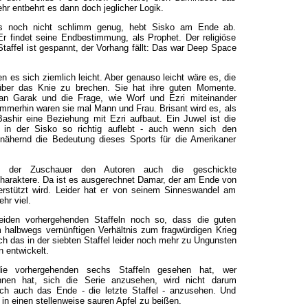
ehr entbehrt es dann doch jeglicher Logik.
s noch nicht schlimm genug, hebt Sisko am Ende ab.
r findet seine Endbestimmung, als Prophet. Der religiöse
taffel ist gespannt, der Vorhang fällt: Das war Deep Space
 es sich ziemlich leicht. Aber genauso leicht wäre es, die
über das Knie zu brechen. Sie hat ihre guten Momente.
 an Garak und die Frage, wie Worf und Ezri miteinander
immerhin waren sie mal Mann und Frau. Brisant wird es, als
shir eine Beziehung mit Ezri aufbaut. Ein Juwel ist die
, in der Sisko so richtig auflebt - auch wenn sich den
nähernd die Bedeutung dieses Sports für die Amerikaner
 der Zuschauer den Autoren auch die geschickte
Charaktere. Da ist es ausgerechnet Damar, der am Ende von
nterstützt wird. Leider hat er von seinem Sinneswandel am
ehr viel.
iden vorhergehenden Staffeln noch so, dass die guten
 halbwegs vernünftigen Verhältnis zum fragwürdigen Krieg
ch das in der siebten Staffel leider noch mehr zu Ungunsten
n entwickelt.
e vorhergehenden sechs Staffeln gesehen hat, wer
nnen hat, sich die Serie anzusehen, wird nicht darum
h auch das Ende - die letzte Staffel - anzusehen. Und
in einen stellenweise sauren Apfel zu beißen.