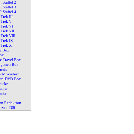
 Staffel 2
 Staffel 3
 Staffel 4
 Trek III
 Trek V
 Trek VI
 Trek VII
 Trek VIII
 Trek IX
 Trek X
g Box
ox
e Travel Box
ngonen Box
esis
 Moviebox
ard-DVD-Box
recke
nner
ecke
an Redaktion
k zum DSi