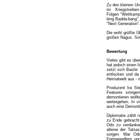
Zu den kleinen Un
im Kriegstreibe
Folgen "Wettkampf
bing Badda-bang",
"Next Generation"
Die wohl größte Üb
großen Nagus. Sovi
Bewertung
Vieles gibt es übe
hat jedoch einen 
setzt sich Bashir
entlocken und da
Heimatwelt aus - n
Produzent Ira St
Features sinng
demontieren wollt
weitergehen. In vi
auch eine Demonti
Diplomatie zählt 
zu Ende gebracht 
Odo zu verdanken
alleine der Tatsa
sorgen. War Odo
Formwandlern un