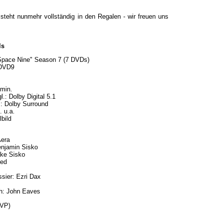
teht nunmehr vollständig in den Regalen - wir freuen uns
ls
Space Nine" Season 7 (7 DVDs)
 DVD9
 min.
l.: Dolby Digital 5.1
.: Dolby Surround
. u.a.
lbild
Aera
enjamin Sisko
ake Sisko
ied
sier: Ezri Dax
h: John Eaves
UVP)