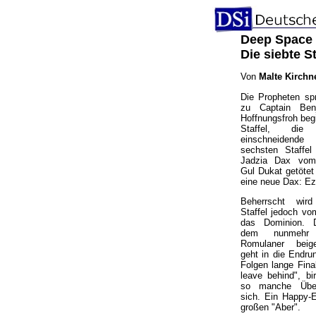
Deep Space 
Die siebte St
Von
Malte Kirchn
Die Propheten sp
zu Captain Ben
Hoffnungsfroh begi
Staffel, di
einschneidende
sechsten Staffel 
Jadzia Dax vom
Gul Dukat getötet 
eine neue Dax: Ez
Beherrscht wir
Staffel jedoch vo
das Dominion. 
dem nunmehr
Romulaner beige
geht in die Endru
Folgen lange Fina
leave behind", bir
so manche Über
sich. Ein Happy-
großen "Aber".