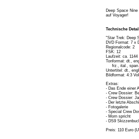
Deep Space Nine s
auf Voyager!
Technische Detai
"Star Trek: Deep 
DVD Format: 7 x
Regionalcode: 2
FSK: 12
Laufzeit: ca. 1144
Tonformat: dt., eng
frz., ital., span
Untertitel: dt., engl
Bildformat: 4:3 Vol
Extras:
- Das Ende einer 
- Crew Dossier: B
- Crew Dossier: J
- Der letzte Absch
- Fotogalerie
- Special Crew Dos
- Morn spricht
- DS9 Skizzenbuc
Preis: 110 Euro (