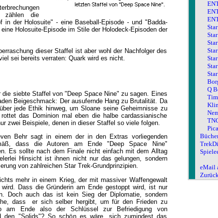
ENT:
terbrechungen
ENT:
n zählen die
ENT:
 in der Holosuite" - eine Baseball-Episode - und "Badda-
Star
 eine Holosuite-Episode im Stile der Holodeck-Episoden der
Star
.
Star
Star
erraschung dieser Staffel ist aber wohl der Nachfolger des
el sei bereits verraten: Quark wird es nicht.
Star
Star
Star
Bor
Q B
r die siebte Staffel von "Deep Space Nine" zu sagen. Eines
Tim
faden Beigeschmack: Der ausufernde Hang zu Brutalität. Da
Kli
 über jede Ethik hinweg, um Sloane seine Geheimnisse zu
Nem
 rottet das Dominion mal eben die halbe cardassianische
TNG
ur zwei Beispiele, denen in dieser Staffel so viele folgen.
Pic
Büche
even Behr sagt in einem der in den Extras vorliegenden
TrekDi
emäß, dass die Autoren am Ende "Deep Space Nine"
en. Es sollte nach dem Finale nicht einfach mit dem Alltag
Spiele
elerlei Hinsicht ist ihnen nicht nur das gelungen, sondern
erung von zahlreichen Star Trek-Grundprinzipien.
eMail 
Zurüc
nichts mehr in einem Krieg, der mit massiver Waffengewalt
wird. Dass die Gründerin am Ende gestoppt wird, ist nur
. Doch auch das ist kein Sieg der Diplomatie, sondern
che, dass er sich selber hergibt, um für den Frieden zu
 am Ende also der Schlüssel zur Befriedigung von
d den "Solids"? So schön es wäre, sich zumindest das