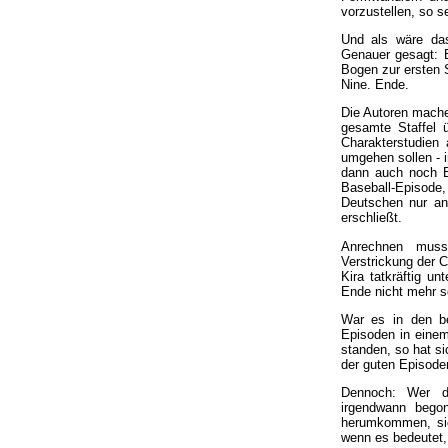
vorzustellen, so s
Und als wäre da
Genauer gesagt: E
Bogen zur ersten S
Nine. Ende.
Die Autoren machen
gesamte Staffel 
Charakterstudien
umgehen sollen - 
dann auch noch Ba
Baseball-Episode
Deutschen nur an
erschließt.
Anrechnen muss
Verstrickung der 
Kira tatkräftig u
Ende nicht mehr s
War es in den be
Episoden in einem
standen, so hat si
der guten Episode
Dennoch: Wer di
irgendwann bego
herumkommen, sic
wenn es bedeutet, 