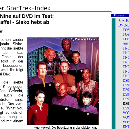
Nine auf DVD im Test:
Features
Z. z. H
affel - Sisko hebt ab
DVD-E
TOS:
er
TOS:
TOS:
rechen wieder
Ani
jamin Sisko.
nnt die siebte
TNG
e auf das
TNG
 Finale der
TNG
folgt, in der
TNG
 besessenen
TNG
wird. Ihr folgt
TNG
ri Dax.
TNG
DS9:
d die siebte
DS9:
m Krieg gegen
DS9:
Das Gefecht,
DS9:
 auch die
DS9:
treten sind,
DS9:
nde. Das zwei
le, "What you
DS9:
gt schließlich
VOY:
raschung in
VOY:
End mit einem
VOY:
ENT: